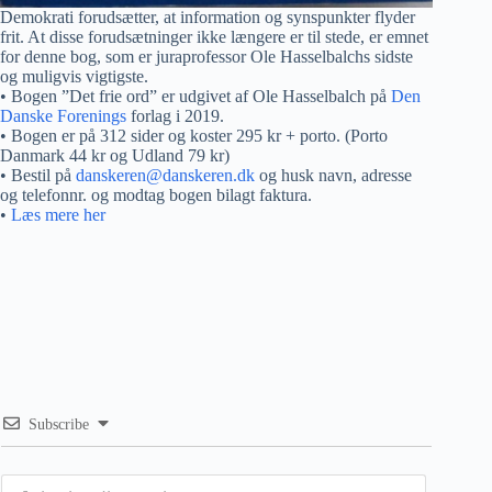
Demokrati forudsætter, at information og synspunkter flyder
frit. At disse forudsætninger ikke længere er til stede, er emnet
for denne bog, som er juraprofessor Ole Hasselbalchs sidste
og muligvis vigtigste.
• Bogen ”Det frie ord” er udgivet af Ole Hasselbalch på
Den
Danske Forenings
forlag i 2019.
• Bogen er på 312 sider og koster 295 kr + porto. (Porto
Danmark 44 kr og Udland 79 kr)
• Bestil på
danskeren@danskeren.dk
og husk navn, adresse
og telefonnr. og modtag bogen bilagt faktura.
•
Læs mere her
Subscribe