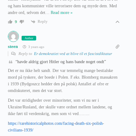
og hans kommunister ville terrorisere dem og myrde dem. Med
andre ord, selvom det
…
Read more »
Reply
9
Author
steen
3 years ago
Reply to
Er demokratiet ved at blive til et fascistdiktatur
“havde aldrig gjort Hitler og hans bande noget ondt”
Det er nu ikke helt sandt. Der var temmelig mange bestialske
mord på tyskere, der boede i Polen. F.eks. Blomberg massakren
i 1939 (Bydgoszcz hedder den på polsk) Antallet af ofre er
omdiskuteret, men det var stort.
Det var stridigheder over minoriteter, som vi nu ser i
Ukraine/Rusland, der skulle være ordnet mellem landene, og
ikke ført til verdenskrig, men som vi ved……..
https://rarehistoricalphotos.com/facing-death-six-polish-
civilians-1939/