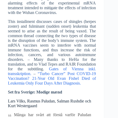
alarming effects of the experimental mRNA
treatment intended to mitigate the effects of infection
with the Wuhan Coronavirus.
This installment discusses cases of shingles (herpes
zoster) and fulminant (sudden onset) leukemia that
seemed to arise as the result of being vaxed. The
common thread connecting the two types of disease
is the disruption of the body’s immune system. The
mRNA vaccines seem to interfere with normal
immune functions, and thus increase the risk of
infection, cancers, and various autoimmune
disorders. – Many thanks to HeHa for the
translation, and to Vlad Tepes and RAIR Foundation
for the subtitling.
Gates of Vienna inkl.
transskription.
–
“Turbo Cancer” Post COVID-19
Vaccination? 21-Year Old Evan Fishel Died of
Leukemia Only Four Days After Diagnosis.
Set fra Sverige: Modige mænd
Lars Vilks, Rasmus Paludan, Salman Rushdie och
Kurt Westergaard
Många har svårt att förstå varför Paludan