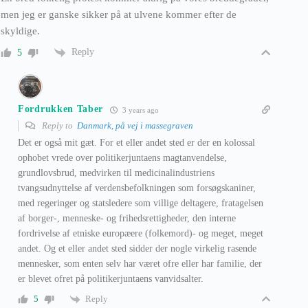
men jeg er ganske sikker på at ulvene kommer efter de
skyldige.
Reply
5
Fordrukken Taber
3 years ago
Reply to
Danmark, på vej i massegraven
Det er også mit gæt. For et eller andet sted er der en kolossal
ophobet vrede over politikerjuntaens magtanvendelse,
grundlovsbrud, medvirken til medicinalindustriens
tvangsudnyttelse af verdensbefolkningen som forsøgskaniner,
med regeringer og statsledere som villige deltagere, fratagelsen
af borger-, menneske- og frihedsrettigheder, den interne
fordrivelse af etniske europæere (folkemord)- og meget, meget
andet. Og et eller andet sted sidder der nogle virkelig rasende
mennesker, som enten selv har været ofre eller har familie, der
er blevet ofret på politikerjuntaens vanvidsalter.
Reply
5