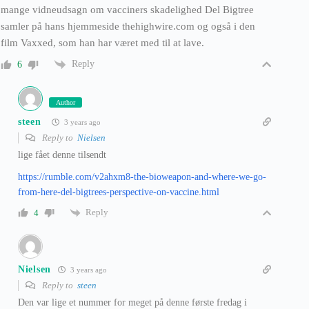
mange vidneudsagn om vacciners skadelighed Del Bigtree
samler på hans hjemmeside thehighwire.com og også i den
film Vaxxed, som han har været med til at lave.
Reply
6
Author
steen
3 years ago
Reply to
Nielsen
lige fået denne tilsendt
https://rumble.com/v2ahxm8-the-bioweapon-and-where-we-go-
from-here-del-bigtrees-perspective-on-vaccine.html
Reply
4
Nielsen
3 years ago
Reply to
steen
Den var lige et nummer for meget på denne første fredag i