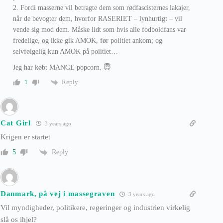
2. Fordi masserne vil betragte dem som rødfascisternes lakajer,
når de bevogter dem, hvorfor RASERIET – lynhurtigt – vil
vende sig mod dem. Måske lidt som hvis alle fodboldfans var
fredelige, og ikke gik AMOK, før politiet ankom; og
selvfølgelig kun AMOK på politiet…
Jeg har købt MANGE popcorn. 😇
Reply
1
Cat Girl
3 years ago
Krigen er startet
Reply
5
Danmark, på vej i massegraven
3 years ago
Vil myndigheder, politikere, regeringer og industrien virkelig
slå os ihjel?