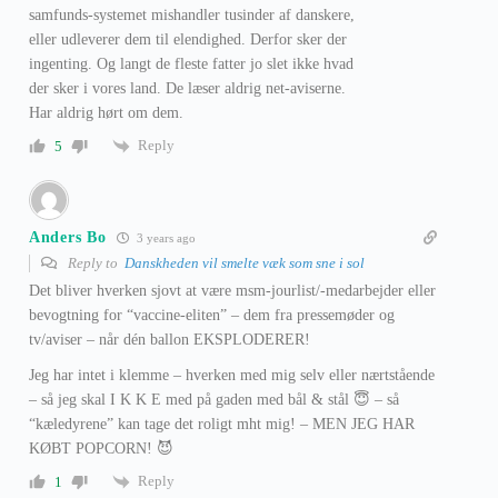
samfunds-systemet mishandler tusinder af danskere,
eller udleverer dem til elendighed. Derfor sker der
ingenting. Og langt de fleste fatter jo slet ikke hvad
der sker i vores land. De læser aldrig net-aviserne.
Har aldrig hørt om dem.
Reply
5
Anders Bo
3 years ago
Reply to
Danskheden vil smelte væk som sne i sol
Det bliver hverken sjovt at være msm-jourlist/-medarbejder eller
bevogtning for “vaccine-eliten” – dem fra pressemøder og
tv/aviser – når dén ballon EKSPLODERER!
Jeg har intet i klemme – hverken med mig selv eller nærtstående
– så jeg skal I K K E med på gaden med bål & stål 😇 – så
“kæledyrene” kan tage det roligt mht mig! – MEN JEG HAR
KØBT POPCORN! 😈
Reply
1