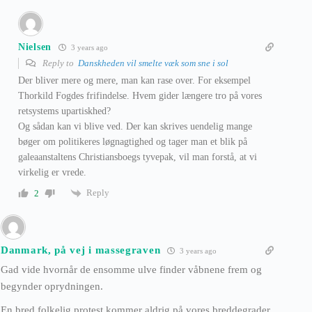
Nielsen
3 years ago
Reply to
Danskheden vil smelte væk som sne i sol
Der bliver mere og mere, man kan rase over. For eksempel
Thorkild Fogdes frifindelse. Hvem gider længere tro på vores
retsystems upartiskhed?
Og sådan kan vi blive ved. Der kan skrives uendelig mange
bøger om politikeres løgnagtighed og tager man et blik på
galeaanstaltens Christiansboegs tyvepak, vil man forstå, at vi
virkelig er vrede.
Reply
2
Danmark, på vej i massegraven
3 years ago
Gad vide hvornår de ensomme ulve finder våbnene frem og
begynder oprydningen.
En bred folkelig protest kommer aldrig på vores breddegrader,