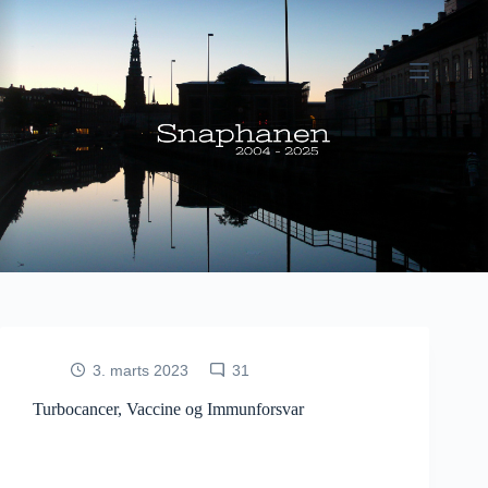
Fortsæt
til
indhold
3. marts 2023
31
Turbocancer, Vaccine og Immunforsvar