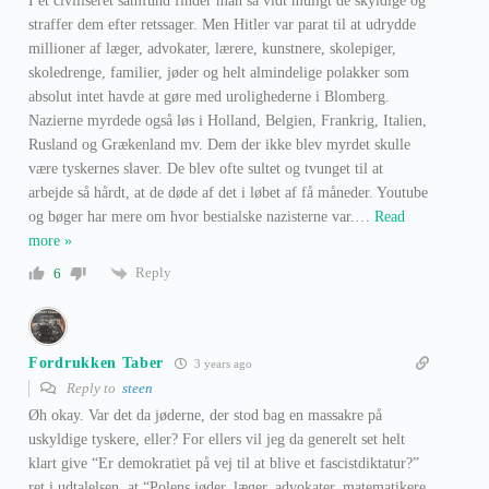
I et civiliseret samfund finder man så vidt muligt de skyldige og
straffer dem efter retssager. Men Hitler var parat til at udrydde
millioner af læger, advokater, lærere, kunstnere, skolepiger,
skoledrenge, familier, jøder og helt almindelige polakker som
absolut intet havde at gøre med urolighederne i Blomberg.
Nazierne myrdede også løs i Holland, Belgien, Frankrig, Italien,
Rusland og Grækenland mv. Dem der ikke blev myrdet skulle
være tyskernes slaver. De blev ofte sultet og tvunget til at
arbejde så hårdt, at de døde af det i løbet af få måneder. Youtube
og bøger har mere om hvor bestialske nazisterne var.
…
Read
more »
Reply
6
Fordrukken Taber
3 years ago
Reply to
steen
Øh okay. Var det da jøderne, der stod bag en massakre på
uskyldige tyskere, eller? For ellers vil jeg da generelt set helt
klart give “Er demokratiet på vej til at blive et fascistdiktatur?”
ret i udtalelsen. at “Polens jøder, læger, advokater, matematikere