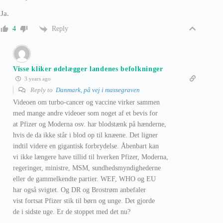
Ja.
Reply
4
Visse kliker ødelægger landenes befolkninger
3 years ago
Reply to
Danmark, på vej i massegraven
Videoen om turbo-cancer og vaccine virker sammen
med mange andre videoer som noget af et bevis for
at Pfizer og Moderna osv. har blodstænk på hænderne,
hvis de da ikke står i blod op til knæene. Det ligner
indtil videre en gigantisk forbrydelse. Åbenbart kan
vi ikke længere have tillid til hverken Pfizer, Moderna,
regeringer, ministre, MSM, sundhedsmyndighederne
eller de gammelkendte partier. WEF, WHO og EU
har også svigtet. Og DR og Brostrøm anbefaler
vist fortsat Pfizer stik til børn og unge. Det gjorde
de i sidste uge. Er de stoppet med det nu?