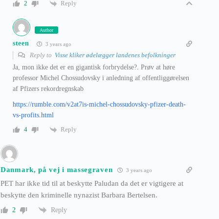
Reply
2
Author
steen
3 years ago
Reply to
Visse kliker ødelægger landenes befolkninger
Ja, mon ikke det er en gigantisk forbrydelse?. Prøv at høre
professor Michel Chossudovsky i anledning af offentliggørelsen
af Pfizers rekordregnskab
https://rumble.com/v2at7is-michel-chossudovsky-pfizer-death-
vs-profits.html
Reply
4
Danmark, på vej i massegraven
3 years ago
PET har ikke tid til at beskytte Paludan da det er vigtigere at
beskytte den kriminelle nynazist Barbara Bertelsen.
Reply
2