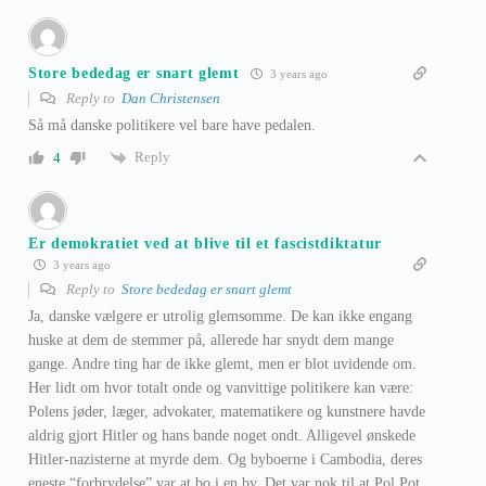
Store bededag er snart glemt
3 years ago
Reply to
Dan Christensen
Så må danske politikere vel bare have pedalen.
Reply
4
Er demokratiet ved at blive til et fascistdiktatur
3 years ago
Reply to
Store bededag er snart glemt
Ja, danske vælgere er utrolig glemsomme. De kan ikke engang
huske at dem de stemmer på, allerede har snydt dem mange
gange. Andre ting har de ikke glemt, men er blot uvidende om.
Her lidt om hvor totalt onde og vanvittige politikere kan være:
Polens jøder, læger, advokater, matematikere og kunstnere havde
aldrig gjort Hitler og hans bande noget ondt. Alligevel ønskede
Hitler-nazisterne at myrde dem. Og byboerne i Cambodia, deres
eneste “forbrydelse” var at bo i en by. Det var nok til at Pol Pot