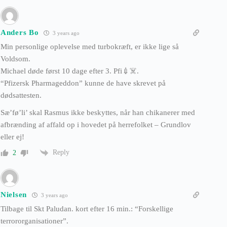
Anders Bo
3 years ago
Min personlige oplevelse med turbokræft, er ikke lige så
Voldsom.
Michael døde først 10 dage efter 3. Pfi💉☠️.
“Pfizersk Pharmageddon” kunne de have skrevet på
dødsattesten.
Sæ’fø’li’ skal Rasmus ikke beskyttes, når han chikanerer med
afbrænding af affald op i hovedet på herrefolket – Grundlov
eller ej!
Reply
2
Nielsen
3 years ago
Tilbage til Skt Paludan. kort efter 16 min.: “Forskellige
terrororganisationer”.