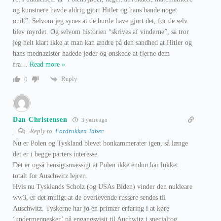
og kunstnere havde aldrig gjort Hitler og hans bande noget
ondt”. Selvom jeg synes at de burde have gjort det, før de selv
blev myrdet. Og selvom historien “skrives af vinderne”, så tror
jeg helt klart ikke at man kan ændre på den sandhed at Hitler og
hans mednazister hadede jøder og ønskede at fjerne dem
fra
…
Read more »
Reply
0
Dan Christensen
3 years ago
Reply to
Fordrukken Taber
Nu er Polen og Tyskland blevet bonkammerater igen, så længe
det er i begge parters interesse.
Det er også hensigtsmæssigt at Polen ikke endnu har lukket
totalt for Auschwitz lejren.
Hvis nu Tysklands Scholz (og USAs Biden) vinder den nukleare
ww3, er det muligt at de overlevende russere sendes til
Auschwitz. Tyskerne har jo en primær erfaring i at køre
‘undermennesker’ på engangsvisit til Auchwitz i specialtog.