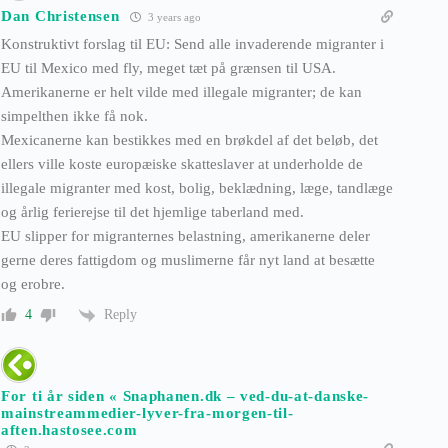
Dan Christensen
3 years ago
Konstruktivt forslag til EU: Send alle invaderende migranter i
EU til Mexico med fly, meget tæt på grænsen til USA.
Amerikanerne er helt vilde med illegale migranter; de kan
simpelthen ikke få nok.
Mexicanerne kan bestikkes med en brøkdel af det beløb, det
ellers ville koste europæiske skatteslaver at underholde de
illegale migranter med kost, bolig, beklædning, læge, tandlæge
og årlig ferierejse til det hjemlige taberland med.
EU slipper for migranternes belastning, amerikanerne deler
gerne deres fattigdom og muslimerne får nyt land at besætte
og erobre.
Reply
4
For ti år siden « Snaphanen.dk – ved-du-at-danske-
mainstreammedier-lyver-fra-morgen-til-
aften.hastosee.com