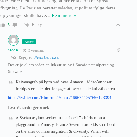
side. Flere medier erfarer dog, at der er tale om en syrisk
flygtning. Le Parisien beretter således, at politiet ifølge deres
oplysninger skulle have
…
Read more »
Reply
5
Author
steen
3 years ago
Reply to
Niels Henriksen
Det er jo ellers sådan en luksuriøs by i Savoie nær alperne og
Schweiz.
Kniveangreb på børn ved byen Annecy . Video’en viser
forbipasserende, der forsøger at overmande knivstikkeren.
https://twitter.com/Kimtruth4/status/1666744057656123394
Eva Vlaardingerbroek
A Syrian asylum seeker just stabbed 7 children on a
playground in Annecy, France.Seven more kids sacrificed
on the alter of mass migration & diversity. When will