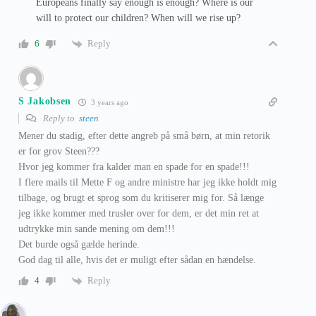
Europeans finally say enough is enough? Where is our
will to protect our children? When will we rise up?
Reply
6
S Jakobsen
3 years ago
Reply to
steen
Mener du stadig, efter dette angreb på små børn, at min retorik
er for grov Steen???
Hvor jeg kommer fra kalder man en spade for en spade!!!
I flere mails til Mette F og andre ministre har jeg ikke holdt mig
tilbage, og brugt et sprog som du kritiserer mig for. Så længe
jeg ikke kommer med trusler over for dem, er det min ret at
udtrykke min sande mening om dem!!!
Det burde også gælde herinde.
God dag til alle, hvis det er muligt efter sådan en hændelse.
Reply
4