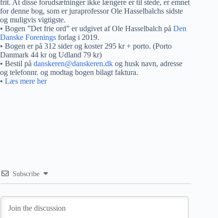
frit. At disse forudsætninger ikke længere er til stede, er emnet
for denne bog, som er juraprofessor Ole Hasselbalchs sidste
og muligvis vigtigste.
• Bogen ”Det frie ord” er udgivet af Ole Hasselbalch på
Den
Danske Forenings
forlag i 2019.
• Bogen er på 312 sider og koster 295 kr + porto. (Porto
Danmark 44 kr og Udland 79 kr)
• Bestil på
danskeren@danskeren.dk
og husk navn, adresse
og telefonnr. og modtag bogen bilagt faktura.
•
Læs mere her
Subscribe