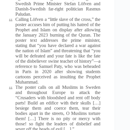
Swedish Prime Minister Stefan Löfven and
Danish-Swedish far-right politician Rasmus
Paludan.
Calling Löfven a “little slave of the cross,” the
poster accuses him of putting his hatred of the
Prophet and Islam on display after allowing
the January 2023 burning of the Quran. The
poster text addresses the prime minister,
stating that “you have declared a war against
the nation of Islam” and threatening that “you
will be defeated and your fate is like the fate
of the disbeliever swine teacher of history”—a
reference to Samuel Paty, who was beheaded
in Paris in 2020 after showing students
cartoons perceived as insulting the Prophet
Muhammad.
The poster calls on all Muslims in Sweden
and throughout Europe to attack the
“Crusaders with bloodshed and rent off body
parts! Build an edifice with their skulls […]
besiege them and coerce them, tear their
bodies apart in the streets, O Muslims torture
them! […] There is no pity or mercy with
those! so fight the leaders of disbelief and
sever off the heads of evil […].”