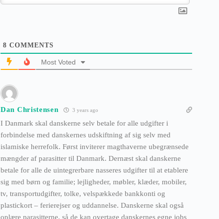
8
COMMENTS
Most Voted
Dan Christensen
3 years ago
I Danmark skal danskerne selv betale for alle udgifter i
forbindelse med danskernes udskiftning af sig selv med
islamiske herrefolk. Først inviterer magthaverne ubegrænsede
mængder af parasitter til Danmark. Dernæst skal danskerne
betale for alle de uintegrerbare nasseres udgifter til at etablere
sig med børn og familie; lejligheder, møbler, klæder, mobiler,
tv, transportudgifter, tolke, velspækkede bankkonti og
plastickort – ferierejser og uddannelse. Danskerne skal også
oplære parasitterne, så de kan overtage danskernes egne jobs