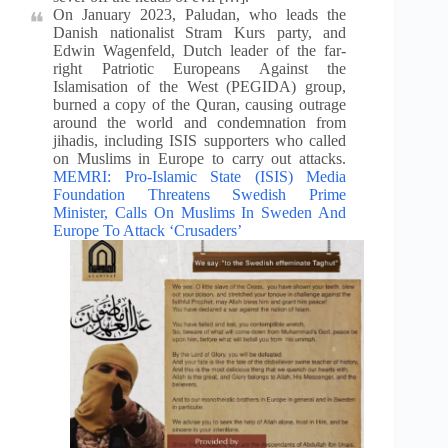
On January 2023, Paludan, who leads the
Danish nationalist Stram Kurs party, and
Edwin Wagenfeld, Dutch leader of the far-
right Patriotic Europeans Against the
Islamisation of the West (PEGIDA) group,
burned a copy of the Quran, causing outrage
around the world and condemnation from
jihadis, including ISIS supporters who called
on Muslims in Europe to carry out attacks.
MEMRI: Pro-Islamic State (ISIS) Media
Foundation Threatens Swedish Prime
Minister, Calls On Muslims In Sweden And
Europe To Attack ‘Crusaders’