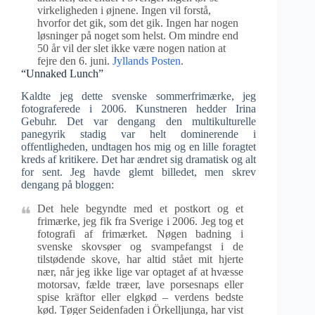
virkeligheden i øjnene. Ingen vil forstå,
hvorfor det gik, som det gik. Ingen har nogen
løsninger på noget som helst. Om mindre end
50 år vil der slet ikke være nogen nation at
fejre den 6. juni.
Jyllands Posten
.
“Unnaked Lunch”
Kaldte jeg dette svenske sommerfrimærke, jeg
fotograferede i 2006. Kunstneren hedder Irina
Gebuhr. Det var dengang den multikulturelle
panegyrik stadig var helt dominerende i
offentligheden, undtagen hos mig og en lille foragtet
kreds af kritikere. Det har ændret sig dramatisk og alt
for sent. Jeg havde glemt billedet, men skrev
dengang på bloggen:
Det hele begyndte med et postkort og et
frimærke, jeg fik fra Sverige i 2006. Jeg tog et
fotografi af frimærket. Nøgen badning i
svenske skovsøer og svampefangst i de
tilstødende skove, har altid stået mit hjerte
nær, når jeg ikke lige var optaget af at hvæsse
motorsav, fælde træer, lave porsesnaps eller
spise kräftor eller elgkød – verdens bedste
kød. Tøger Seidenfaden i Örkelljunga, har vist