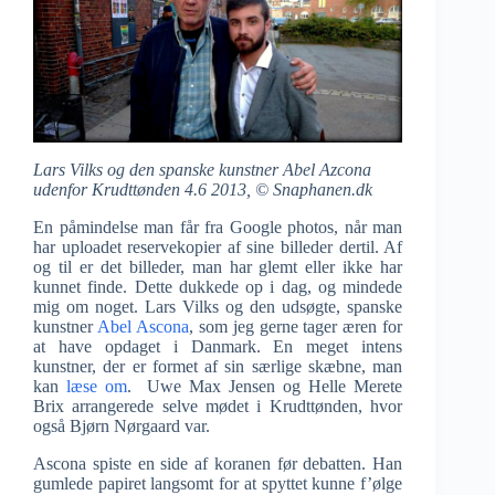
Lars Vilks og den spanske kunstner Abel Azcona
udenfor Krudttønden 4.6 2013, © Snaphanen.dk
En påmindelse man får fra Google photos, når man
har uploadet reservekopier af sine billeder dertil. Af
og til er det billeder, man har glemt eller ikke har
kunnet finde. Dette dukkede op i dag, og mindede
mig om noget. Lars Vilks og den udsøgte, spanske
kunstner
Abel Ascona
, som jeg gerne tager æren for
at have opdaget i Danmark. En meget intens
kunstner, der er formet af sin særlige skæbne, man
kan
læse om
. Uwe Max Jensen og Helle Merete
Brix arrangerede selve mødet i Krudttønden, hvor
også Bjørn Nørgaard var.
Ascona spiste en side af koranen før debatten. Han
gumlede papiret langsomt for at spyttet kunne f’ølge