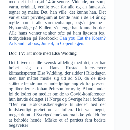
med det til sin død 14 år senere. Vidende, morsom,
varm, original, venlig over for alle og en fantastisk
tegner og maler. Det, han ville, det kunne han. Det
var et stort privillegium at kende ham i de 14 år og
møde ham i alle sammenhænge, også hjemme i
Nyhamsläge på Kullen, så længe han kunne bo der.
Alle hans venner tænker ofte på ham ligesom jeg.
Indbydelsen på Facebook:
Can you Eat the Koran?
Arts and Taboos, June 4, in Copenhagen.
Doc-TV: Ett möte med Elsa Widding
Det bliver en lille svensk afdeling med det, der har
hobet sig op. Hans Rustad interviewer
klimaeksperten Elsa Widding, der sidder i Riksdagen
men har måttet medle sig ud ad SD, da de ikke
støttede hende under underlødige angreb fra pressen
og liberalernes Johan Pehrson for nylig. Blandt andet
løj de lodret og medier om de to Covid-konferencer,
hun havde deltaget i i Norge og Sverige her i foråret.
“Der var Holocaustbenægtere til stede” hed det
fuldstændigt grebet ud af luften. Det var meget,
meget dumt af Sverigedemokraterna ikke yde lidt for
at beholde hende. Måske et af partiets fem bedste
begavelser