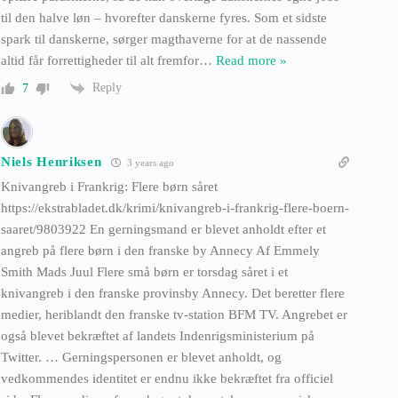
til den halve løn – hvorefter danskerne fyres. Som et sidste
spark til danskerne, sørger magthaverne for at de nassende
altid får forrettigheder til alt fremfor
…
Read more »
Reply
7
Niels Henriksen
3 years ago
Knivangreb i Frankrig: Flere børn såret
https://ekstrabladet.dk/krimi/knivangreb-i-frankrig-flere-boern-
saaret/9803922 En gerningsmand er blevet anholdt efter et
angreb på flere børn i den franske by Annecy Af Emmely
Smith Mads Juul Flere små børn er torsdag såret i et
knivangreb i den franske provinsby Annecy. Det beretter flere
medier, heriblandt den franske tv-station BFM TV. Angrebet er
også blevet bekræftet af landets Indenrigsministerium på
Twitter. … Gerningspersonen er blevet anholdt, og
vedkommendes identitet er endnu ikke bekræftet fra officiel