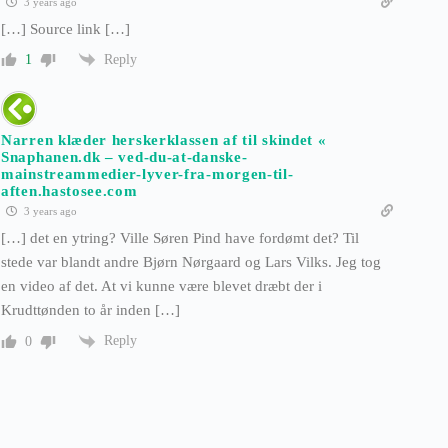
3 years ago
[…] Source link […]
Reply
1
Narren klæder herskerklassen af til skindet «
Snaphanen.dk – ved-du-at-danske-
mainstreammedier-lyver-fra-morgen-til-
aften.hastosee.com
3 years ago
[…] det en ytring? Ville Søren Pind have fordømt det? Til
stede var blandt andre Bjørn Nørgaard og Lars Vilks. Jeg tog
en video af det. At vi kunne være blevet dræbt der i
Krudttønden to år inden […]
Reply
0