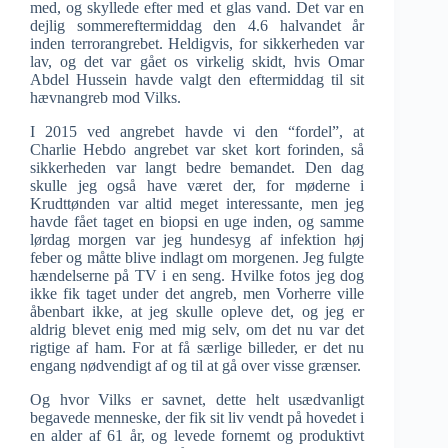
med, og skyllede efter med et glas vand. Det var en
dejlig sommereftermiddag den 4.6 halvandet år
inden terrorangrebet. Heldigvis, for sikkerheden var
lav, og det var gået os virkelig skidt, hvis Omar
Abdel Hussein havde valgt den eftermiddag til sit
hævnangreb mod Vilks.
I 2015 ved angrebet havde vi den “fordel”, at
Charlie Hebdo angrebet var sket kort forinden, så
sikkerheden var langt bedre bemandet. Den dag
skulle jeg også have været der, for møderne i
Krudttønden var altid meget interessante, men jeg
havde fået taget en biopsi en uge inden, og samme
lørdag morgen var jeg hundesyg af infektion høj
feber og måtte blive indlagt om morgenen. Jeg fulgte
hændelserne på TV i en seng. Hvilke fotos jeg dog
ikke fik taget under det angreb, men Vorherre ville
åbenbart ikke, at jeg skulle opleve det, og jeg er
aldrig blevet enig med mig selv, om det nu var det
rigtige af ham. For at få særlige billeder, er det nu
engang nødvendigt af og til at gå over visse grænser.
Og hvor Vilks er savnet, dette helt usædvanligt
begavede menneske, der fik sit liv vendt på hovedet i
en alder af 61 år, og levede fornemt og produktivt