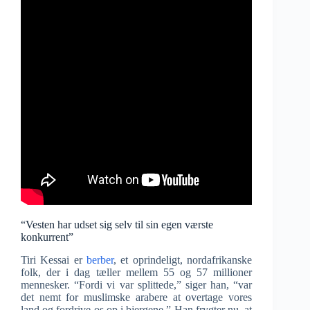
“Vesten har udset sig selv til sin egen værste
konkurrent”
Tiri Kessai er
berber
, et oprindeligt, nordafrikanske
folk, der i dag tæller mellem 55 og 57 millioner
mennesker. “Fordi vi var splittede,” siger han, “var
det nemt for muslimske arabere at overtage vores
land og fordrive os op i bjergene.” Han frygter nu, at