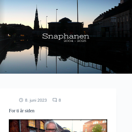
Fortsæt
til
indhold
8. juni 2023
8
For ti år siden