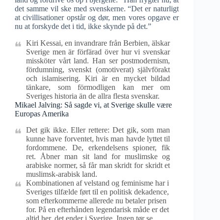
det samme vil ske med svenskerne. “Det er naturligt
at civillisationer opstår og dør, men vores opgave er
nu at forskyde det i tid, ikke skynde på det.”
Kiri Kessai, en invandrare från Berbien, älskar
Sverige men är förfärad över hur vi svenskar
missköter vårt land. Han ser postmodernism,
fördumning, svenskt (omotiverat) självförakt
och islamisering. Kiri är en mycket bildad
tänkare, som förmodligen kan mer om
Sveriges historia än de allra flesta svenskar.
Mikael Jalving: Så sagde vi, at Sverige skulle være
Europas Amerika
Det gik ikke. Eller rettere: Det gik, som man
kunne have forventet, hvis man havde lyttet til
fordommene. De, erkendelsens spioner, fik
ret. Åbner man sit land for muslimske og
arabiske normer, så får man skridt for skridt et
muslimsk-arabisk land.
Kombinationen af velstand og feminisme har i
Sveriges tilfælde ført til en politisk dekadence,
som efterkommerne allerede nu betaler prisen
for. På en efterhånden legendarisk måde er det
altid her, det ender i Sverige. Ingen tør se