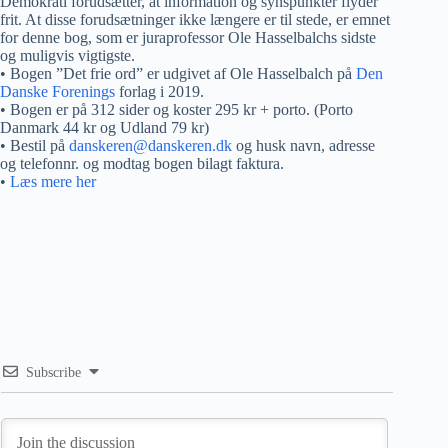
Demokrati forudsætter, at information og synspunkter flyder
frit. At disse forudsætninger ikke længere er til stede, er emnet
for denne bog, som er juraprofessor Ole Hasselbalchs sidste
og muligvis vigtigste.
• Bogen ”Det frie ord” er udgivet af Ole Hasselbalch på
Den
Danske Forenings
forlag i 2019.
• Bogen er på 312 sider og koster 295 kr + porto. (Porto
Danmark 44 kr og Udland 79 kr)
• Bestil på
danskeren@danskeren.dk
og husk navn, adresse
og telefonnr. og modtag bogen bilagt faktura.
•
Læs mere her
Subscribe