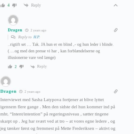
Reply
4
Dragen
2 years ago
Reply to
H.P.
..rigtift set … Tak. JA hun er en blind ,- og hun leder i blinde.
(….og med den presse vi har , kan forblændelserne og
illusionerne vare ved længe)
Reply
2
Dragen
2 years ago
Interviewet med Sasha Latypova fortjener at blive lyttet
igennem flere gange . Men den sidste del hun kommer ind på
mht. “Intent/intention” på regeringsniveau , sætter tingene
skarpt op . Jeg har svært ved at tro – at vores egne ledere , og
jeg tænker først og fremmest på Mette Frederiksen – aktivt og