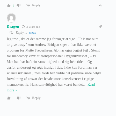
Reply
3
Dragen
2 years ago
Reply to
steen
Jeg tror , det er det samme jeg forsøger at sige . “It is not ours
to give away” som Andrew Bridgen siger ,- har ikke været et
problem for Mette Frederiksen. AB har også begået fejl . Stemt
for mandatory vaxx af frontpersonalet i sygehusvæsnet , – fx.
Men han har haft sin samvittighed med sig hele tiden . Og
derfor undersøgt og søgt indsigt i tide. Ikke kun fordi han var
science uddannet , men fordi han vidste det politiske sæde betød
forvaltning af ansvar der havde store konsekvenser i rigtige
menneskers liv. Hans samvittighed har været bundet
…
Read
more »
Reply
0