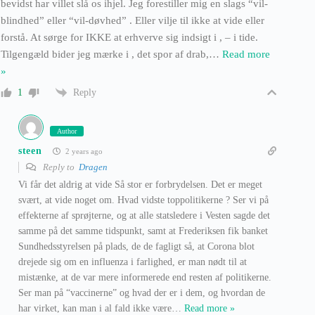
bevidst har villet slå os ihjel. Jeg forestiller mig en slags “vil-
blindhed” eller “vil-døvhed” . Eller vilje til ikke at vide eller
forstå. At sørge for IKKE at erhverve sig indsigt i , – i tide.
Tilgengæld bider jeg mærke i , det spor af drab,
…
Read more
»
Reply
1
Author
steen
2 years ago
Reply to
Dragen
Vi får det aldrig at vide Så stor er forbrydelsen. Det er meget
svært, at vide noget om. Hvad vidste toppolitikerne ? Ser vi på
effekterne af sprøjterne, og at alle statsledere i Vesten sagde det
samme på det samme tidspunkt, samt at Frederiksen fik banket
Sundhedsstyrelsen på plads, de de fagligt så, at Corona blot
drejede sig om en influenza i farlighed, er man nødt til at
mistænke, at de var mere informerede end resten af politikerne.
Ser man på “vaccinerne” og hvad der er i dem, og hvordan de
har virket, kan man i al fald ikke være
…
Read more »