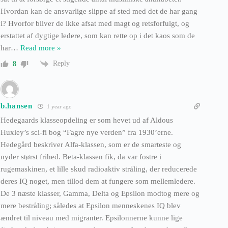
Hvordan kan de ansvarlige slippe af sted med det de har gang
i? Hvorfor bliver de ikke afsat med magt og retsforfulgt, og
erstattet af dygtige ledere, som kan rette op i det kaos som de
har
…
Read more »
Reply
8
b.hansen
1 year ago
Hedegaards klasseopdeling er som hevet ud af Aldous
Huxley’s sci-fi bog “Fagre nye verden” fra 1930’erne.
Hedegård beskriver Alfa-klassen, som er de smarteste og
nyder størst frihed. Beta-klassen fik, da var fostre i
rugemaskinen, et lille skud radioaktiv stråling, der reducerede
deres IQ noget, men tillod dem at fungere som mellemledere.
De 3 næste klasser, Gamma, Delta og Epsilon modtog mere og
mere bestråling; således at Epsilon menneskenes IQ blev
ændret til niveau med migranter. Epsilonnerne kunne lige