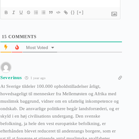
{}
[+]
15
COMMENTS
Most Voted
Severinus
1 year ago
At Sverige tildeler 100.000 opholdstilladelser årligt,
hovedsageligt til mennesker fra Mellemøsten og Afrika med
muslimsk baggrund, vidner om en ufattelig inkompetence og
ondskab. De ansvarlige politikere begår landsforræderi, og er
skyld i en høj civilisations undergang. Den svenske
befolkning, ja hele den vest europæiske befolkning, er
efterhånden blevet reduceret til andenrangs borgere, som er
sat til at forsørge et stigende antal muslimske analfabeter.