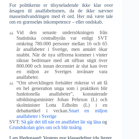
For politikerne er tilsyneladende ikke klar over
årsagen til analfabetismen, da de ikke nævner
masseindvandringen med ét ord. Her må være tale
om en grænseløs inkompetence – eller ondskab.
Vid den senaste undersökningen från
Statistiska centralbyrån var enligt SVT
omkring 780.000 personer mellan 16 och 65
år analfabeter i Sverige, men antalet ökar
snabbt. När de nya siffrorna kommer i vinter
räknar bedömare med att siffran stigit över
800.000 och innan decenniet är slut kan över
en miljon av Sveriges invånare vara
analfabeter.
“Om utvecklingen fortsätter riskerar vi att få
en hel generation unga som i praktiken blir
funktionella analfabeter”, konstaterade
utbildningsminister Johan Pehrson (L) och
skolminister Lotta Edholm (L) i en
debattartikel i veckan.
Snart en miljon
analfabeter i Sverige
SVT:
Så går det till när en analfabet lär sig läsa
og
Grundskolan görs om och blir tioårig
Lars Hedegaard: Vestens nye klassedeling (du ligger