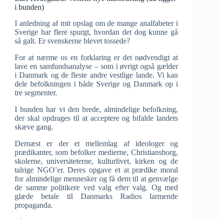
i bunden)
I anledning af mit opslag om de mange analfabeter i
Sverige har flere spurgt, hvordan det dog kunne gå
så galt. Er svenskerne blevet tossede?
For at nærme os en forklaring er det nødvendigt at
lave en samfundsanalyse – som i øvrigt også gælder
i Danmark og de fleste andre vestlige lande. Vi kan
dele befolkningen i både Sverige og Danmark op i
tre segmenter.
I bunden har vi den brede, almindelige befolkning,
der skal opdrages til at acceptere og bifalde landets
skæve gang.
Dernæst er der et mellemlag af ideologer og
prædikanter, som befolker medierne, Christiansborg,
skolerne, universiteterne, kulturlivet, kirken og de
talrige NGO’er. Deres opgave et at prædike moral
for almindelige mennesker og få dem til at genvælge
de samme politikere ved valg efter valg. Og med
glæde betale til Danmarks Radios larmende
propaganda.