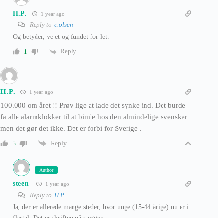
H.P.
1 year ago
Reply to
c.olsen
Og betyder, vejet og fundet for let.
Reply
1
H.P.
1 year ago
100.000 om året !! Prøv lige at lade det synke ind. Det burde
få alle alarmklokker til at bimle hos den almindelige svensker
men det gør det ikke. Det er forbi for Sverige .
Reply
5
Author
steen
1 year ago
Reply to
H.P.
Ja, der er allerede mange steder, hvor unge (15-44 årige) nu er i
flertal. Det er skriften på cæggen