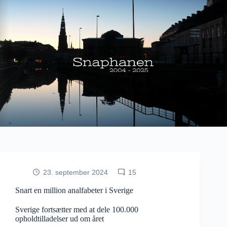
Fortsæt
til
indhold
23. september 2024
15
Snart en million analfabeter i Sverige
Sverige fortsætter med at dele 100.000
opholdtilladelser ud om året