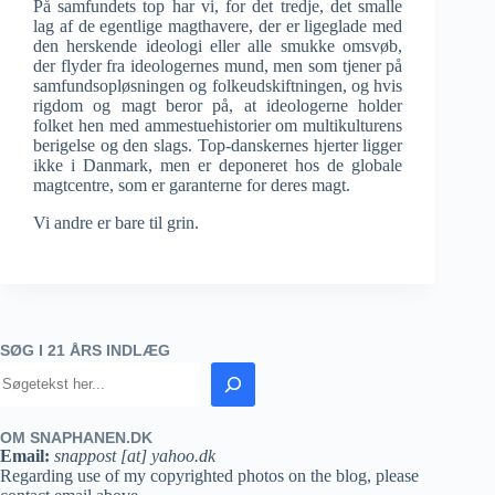
På samfundets top har vi, for det tredje, det smalle
lag af de egentlige magthavere, der er ligeglade med
den herskende ideologi eller alle smukke omsvøb,
der flyder fra ideologernes mund, men som tjener på
samfundsopløsningen og folkeudskiftningen, og hvis
rigdom og magt beror på, at ideologerne holder
folket hen med ammestuehistorier om multikulturens
berigelse og den slags. Top-danskernes hjerter ligger
ikke i Danmark, men er deponeret hos de globale
magtcentre, som er garanterne for deres magt.
Vi andre er bare til grin.
SØG I 21 ÅRS INDLÆG
OM SNAPHANEN.DK
Email:
snappost [at] yahoo.dk
Regarding use of my copyrighted photos on the blog, please