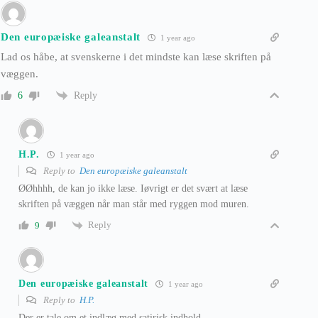
Den europæiske galeanstalt
1 year ago
Lad os håbe, at svenskerne i det mindste kan læse skriften på
væggen.
Reply
6
H.P.
1 year ago
Reply to
Den europæiske galeanstalt
ØØhhhh, de kan jo ikke læse. Iøvrigt er det svært at læse
skriften på væggen når man står med ryggen mod muren.
Reply
9
Den europæiske galeanstalt
1 year ago
Reply to
H.P.
Der er tale om et indlæg med satirisk indhold.