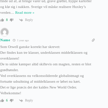
finde ud af, at bringe varer ud, grave grøfter, hyppe kartofler
og klø sig i nakken. Sverige vil måske realisere Huxley’s
verden
…
Read more »
Reply
8
Name
1 year ago
Som Orwell ganske korrekt har skrevet:
Der findes kun tre klasser, underklassen middelklassen og
overklassen!
De to sidste kæmper altid skiftevis om magten, resten er blot
grødbønder.
Ved overklassens nu velkonsoliderede globalistmagt og
fortsatte udsultning af middelklassen er løbet nu kørt.
Det er lige præcis det der kaldes New World Order.
Velbekomme!
Reply
6