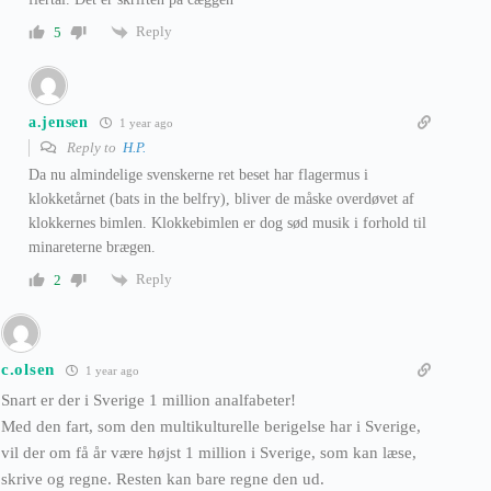
Reply
5
a.jensen
1 year ago
Reply to
H.P.
Da nu almindelige svenskerne ret beset har flagermus i
klokketårnet (bats in the belfry), bliver de måske overdøvet af
klokkernes bimlen. Klokkebimlen er dog sød musik i forhold til
minareterne brægen.
Reply
2
c.olsen
1 year ago
Snart er der i Sverige 1 million analfabeter!
Med den fart, som den multikulturelle berigelse har i Sverige,
vil der om få år være højst 1 million i Sverige, som kan læse,
skrive og regne. Resten kan bare regne den ud.