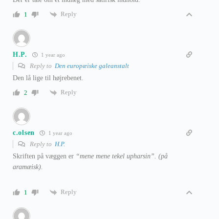
Reply
1
H.P.
1 year ago
Reply to
Den europæiske galeanstalt
Den lå lige til højrebenet.
Reply
2
c.olsen
1 year ago
Reply to
H.P.
Skriften på væggen er
“mene mene tekel upharsin”. (på
aramæisk).
Reply
1