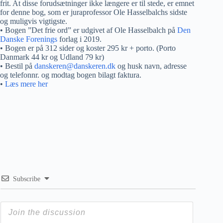
frit. At disse forudsætninger ikke længere er til stede, er emnet
for denne bog, som er juraprofessor Ole Hasselbalchs sidste
og muligvis vigtigste.
• Bogen ”Det frie ord” er udgivet af Ole Hasselbalch på
Den
Danske Forenings
forlag i 2019.
• Bogen er på 312 sider og koster 295 kr + porto. (Porto
Danmark 44 kr og Udland 79 kr)
• Bestil på
danskeren@danskeren.dk
og husk navn, adresse
og telefonnr. og modtag bogen bilagt faktura.
•
Læs mere her
Subscribe