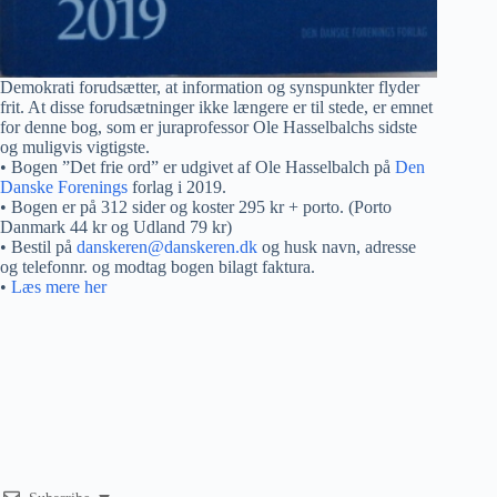
Demokrati forudsætter, at information og synspunkter flyder
frit. At disse forudsætninger ikke længere er til stede, er emnet
for denne bog, som er juraprofessor Ole Hasselbalchs sidste
og muligvis vigtigste.
• Bogen ”Det frie ord” er udgivet af Ole Hasselbalch på
Den
Danske Forenings
forlag i 2019.
• Bogen er på 312 sider og koster 295 kr + porto. (Porto
Danmark 44 kr og Udland 79 kr)
• Bestil på
danskeren@danskeren.dk
og husk navn, adresse
og telefonnr. og modtag bogen bilagt faktura.
•
Læs mere her