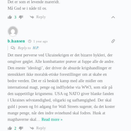
Det er som et levende mareridt.
Må Gud se i nåde til os.
Reply
3
b.hansen
1 year ago
Reply to
H.P.
Det mest perverse ved Ukrainekrigen er det bizarre hykleri, der
omgiver gøglet. Alle kombattanter prøver at fuppe alle de andre.
Den eneste ‘ideologi’, der driver de absurde krigshandlinger er
stensikkert ikke moralsk-etiske forestillinger om at skabe en
bedre verden. Det er rå beskidt kamp med alle midler om
international magt, penge og indflydelse via WW3, som står på
den uappetitlige krigsmenu. USA og NATO giver blanke fanden
i Ukraines selvstændighed, oligarki og uafhængighed. Der skal
guld i posen og fri adgang for Wall Streets sugerør, da det koster
mange penge, når den indre svinehund skal fodres. Husk at
magthaverne skal
…
Read more »
Reply
2