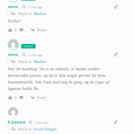
steen
1 year ago
Reply to
Madsen
Hvilke?
Reply
0
Author
steen
1 year ago
Reply to
Madsen
Styr dit handikap. Du er en stakkels, af danske medier
hjernevasket person, og du er ikke nogen gevinst for dette
kommentarfelt. Vær fræk mod mig én gang, og du ryger ud
ligesom Ander Bo
Reply
0
b.hansen
1 year ago
Reply to
Svend Slyngel