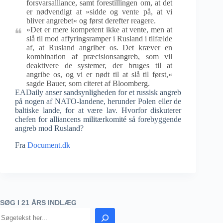
forsvarsalliance, samt forestillingen om, at det
er nødvendigt at »sidde og vente på, at vi
bliver angrebet« og først derefter reagere.
»Det er mere kompetent ikke at vente, men at
slå til mod affyringsramper i Rusland i tilfælde
af, at Rusland angriber os. Det kræver en
kombination af præcisionsangreb, som vil
deaktivere de systemer, der bruges til at
angribe os, og vi er nødt til at slå til først,«
sagde Bauer, som citeret af Bloomberg.
EADaily anser sandsynligheden for et russisk angreb
på nogen af NATO-landene, herunder Polen eller de
baltiske lande, for at være lav. Hvorfor diskuterer
chefen for alliancens militærkomité så forebyggende
angreb mod Rusland?
Fra
Document.dk
SØG I 21 ÅRS INDLÆG