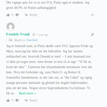
Det vigtige spm for os er om YGL Putin også er medlem. Jeg
giver 49,9% til Putins uafhængighed
Reply
0
Frankly Frank
1 year ago
Reply to
Cat Girl
Jeg er bekendt med, at Putin skulle være YGL ligesom Frede og
Mary, men jeg har ikke set det bekræftet. Jeg har samme
usikkerhed om, hvorvidt Donald er med. – I min husstand tror
vi ikke på noget mere, men drister os kun til at sige: “Vi får se,
hvad der sker”. Tumoren har tilsyneladende metastaser over det
hele. Hvis det forholder sig, som Niels O. og Robert K.
fremstiller hændelserne, er der tale om, at “the Cabal” og rigtig
mange personer nationalt og globalt har begået højforræderi,
plus alt det løse. Nogen styrer begivenhederne fra kulissen. Vi
får se,
…
Read more »
Reply
0