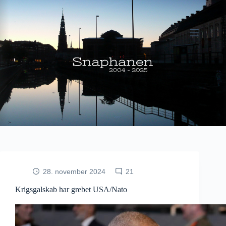
Fortsæt
til
indhold
28. november 2024
21
Krigsgalskab har grebet USA/Nato