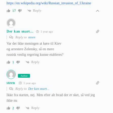
https://en.wikipedia.org/wiki/Russian_invasion_of_Ukraine
Reply
17
Der kan snart...
1 year ago
Reply to
steen
Var det ikke meningen at køre til Kiev
og arrestere Zelensky, så en mere
russisk venlig regering kunne etableres?
Reply
1
Author
steen
1 year ago
Reply to
Der kan snart...
Ikke fra starten, nej. Men efter alt hvad der er sket, så ved jeg
ikke nu
Reply
2