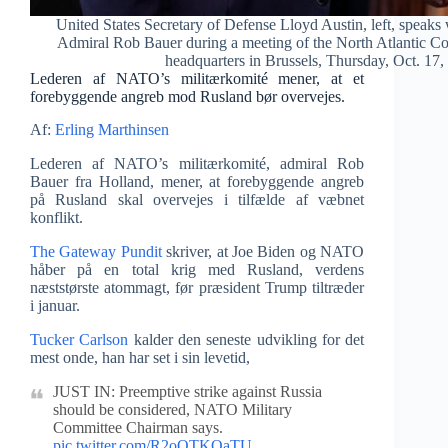
United States Secretary of Defense Lloyd Austin, left, spea
Admiral Rob Bauer during a meeting of the North Atlantic C
headquarters in Brussels, Thursday, Oct. 17
Lederen af NATO’s militærkomité mener, at et
forebyggende angreb mod Rusland bør overvejes.
Af:
Erling Marthinsen
Lederen af NATO’s militærkomité, admiral Rob
Bauer fra Holland, mener, at forebyggende angreb
på Rusland skal overvejes i tilfælde af væbnet
konflikt.
The Gateway Pundit
skriver, at Joe Biden og NATO
håber på en total krig med Rusland, verdens
næststørste atommagt, før præsident Trump tiltræder
i januar.
Tucker Carlson
kalder den seneste udvikling for det
mest onde, han har set i sin levetid,
JUST IN: Preemptive strike against Russia
should be considered, NATO Military
Committee Chairman says.
pic.twitter.com/R2oQTKQaTU