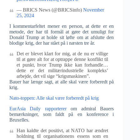
— BRICS News (@BRICSinfo)
November
25, 2024
I kommentarfeltet mener en person, at dette er en
metode, der har til formål at gøre det umuligt for
Donald Trump at holde sit løfte om at afslutte den
blodige krig, der har stået på i næsten tre år.
Det er blevet klart for mig, at de nu er villige
til at gøre alt for at optrappe denne konflikt til
et punkt, hvor Trump ikke kan forhandle…
dette er det militærindustrielle kompleks’
arbejde, det vil sige “krigsmaskinen”.
Bauer har længe sagt, at alle skal være forberedt på
krig.
Nato-toppen: Alle skal være forberedt på krig
EurAsia Daily rapporterer
om admiral Bauers
bemærkninger, som faldt på en konference i
Bruxelles.
Han kaldte det positivt, at NATO har ændret
holdning til organisationens essens som en