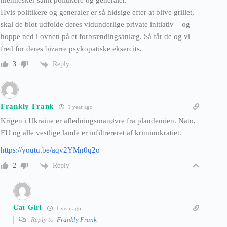
mennesker samt politikere og generaler.
Hvis politikere og generaler er så hidsige efter at blive grillet,
skal de blot udfolde deres vidunderlige private initiativ – og
hoppe ned i ovnen på et forbrændingsanlæg. Så får de og vi
fred for deres bizarre psykopatiske eksercits.
Reply
3
Frankly Frank
1 year ago
Krigen i Ukraine er afledningsmanøvre fra plandemien. Nato,
EU og alle vestlige lande er infiltrereret af kriminokratiet.
https://youtu.be/aqv2YMn0q2o
Reply
2
Cat Girl
1 year ago
Reply to
Frankly Frank