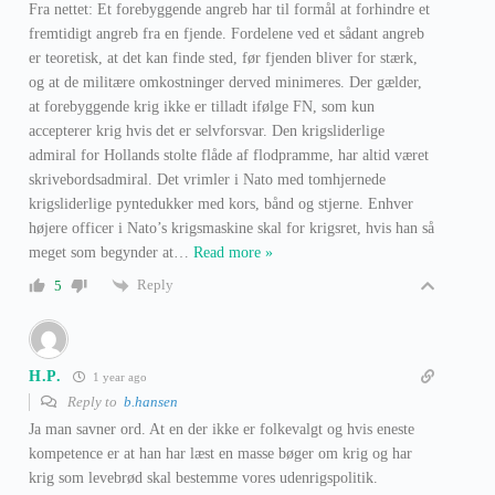
Fra nettet: Et forebyggende angreb har til formål at forhindre et
fremtidigt angreb fra en fjende. Fordelene ved et sådant angreb
er teoretisk, at det kan finde sted, før fjenden bliver for stærk,
og at de militære omkostninger derved minimeres. Der gælder,
at forebyggende krig ikke er tilladt ifølge FN, som kun
accepterer krig hvis det er selvforsvar. Den krigsliderlige
admiral for Hollands stolte flåde af flodpramme, har altid været
skrivebordsadmiral. Det vrimler i Nato med tomhjernede
krigsliderlige pyntedukker med kors, bånd og stjerne. Enhver
højere officer i Nato’s krigsmaskine skal for krigsret, hvis han så
meget som begynder at
…
Read more »
Reply
5
H.P.
1 year ago
Reply to
b.hansen
Ja man savner ord. At en der ikke er folkevalgt og hvis eneste
kompetence er at han har læst en masse bøger om krig og har
krig som levebrød skal bestemme vores udenrigspolitik.