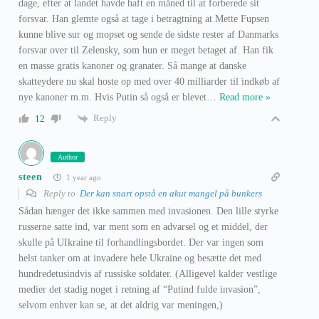
dage, efter at landet havde haft en måned til at forberede sit
forsvar. Han glemte også at tage i betragtning at Mette Fupsen
kunne blive sur og mopset og sende de sidste rester af Danmarks
forsvar over til Zelensky, som hun er meget betaget af. Han fik
en masse gratis kanoner og granater. Så mange at danske
skatteydere nu skal hoste op med over 40 milliarder til indkøb af
nye kanoner m.m. Hvis Putin så også er blevet
…
Read more »
Reply
12
Author
steen
1 year ago
Reply to
Der kan snart opstå en akut mangel på bunkers
Sådan hænger det ikke sammen med invasionen. Den lille styrke
russerne satte ind, var ment som en advarsel og et middel, der
skulle på UIkraine til forhandlingsbordet. Der var ingen som
helst tanker om at invadere hele Ukraine og besætte det med
hundredetusindvis af russiske soldater. (Alligevel kalder vestlige
medier det stadig noget i retning af “Putind fulde invasion”,
selvom enhver kan se, at det aldrig var meningen,)