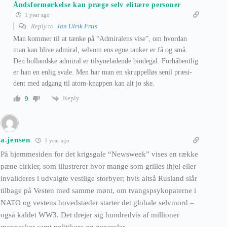
Åndsformørkelse kan præge selv elitære personer
1 year ago
Reply to
Jan Ulrik Friis
Man kommer til at tænke på “Admiralens vise”, om hvordan
man kan blive admiral, selvom ens egne tanker er få og små.
Den hollandske admiral er tilsyneladende bindegal. Forhåbentlig
er han en enlig svale. Men har man en skruppelløs senil præsi-
dent med adgang til atom-knappen kan alt jo ske.
Reply
9
a.jensen
1 year ago
På hjemmesiden for det krigsgale “Newsweek” vises en række
pæne cirkler, som illustrerer hvor mange som grilles ihjel eller
invalideres i udvalgte vestlige storbyer; hvis altså Rusland slår
tilbage på Vesten med samme mønt, om tvangspsykopaterne i
NATO og vestens hovedstæder starter det globale selvmord –
også kaldet WW3. Det drejer sig hundredvis af millioner