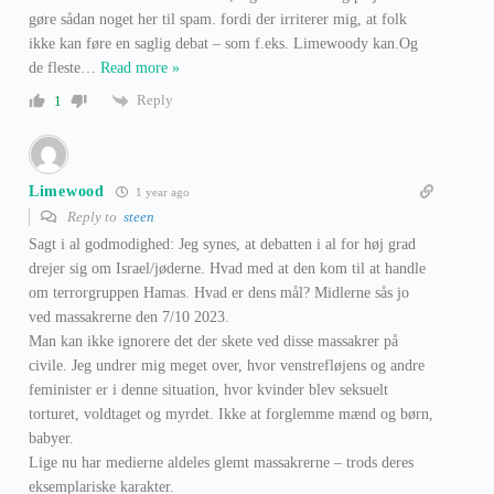
gøre sådan noget her til spam. fordi der irriterer mig, at folk
ikke kan føre en saglig debat – som f.eks. Limewoody kan.Og
de fleste
…
Read more »
Reply
1
Limewood
1 year ago
Reply to
steen
Sagt i al godmodighed: Jeg synes, at debatten i al for høj grad
drejer sig om Israel/jøderne. Hvad med at den kom til at handle
om terrorgruppen Hamas. Hvad er dens mål? Midlerne sås jo
ved massakrerne den 7/10 2023.
Man kan ikke ignorere det der skete ved disse massakrer på
civile. Jeg undrer mig meget over, hvor venstrefløjens og andre
feminister er i denne situation, hvor kvinder blev seksuelt
torturet, voldtaget og myrdet. Ikke at forglemme mænd og børn,
babyer.
Lige nu har medierne aldeles glemt massakrerne – trods deres
eksemplariske karakter.