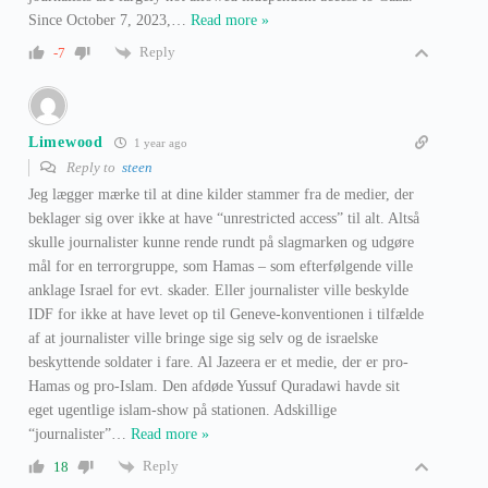
Since October 7, 2023,
…
Read more »
Reply
-7
Limewood
1 year ago
Reply to
steen
Jeg lægger mærke til at dine kilder stammer fra de medier, der
beklager sig over ikke at have “unrestricted access” til alt. Altså
skulle journalister kunne rende rundt på slagmarken og udgøre
mål for en terrorgruppe, som Hamas – som efterfølgende ville
anklage Israel for evt. skader. Eller journalister ville beskylde
IDF for ikke at have levet op til Geneve-konventionen i tilfælde
af at journalister ville bringe sige sig selv og de israelske
beskyttende soldater i fare. Al Jazeera er et medie, der er pro-
Hamas og pro-Islam. Den afdøde Yussuf Quradawi havde sit
eget ugentlige islam-show på stationen. Adskillige
“journalister”
…
Read more »
Reply
18