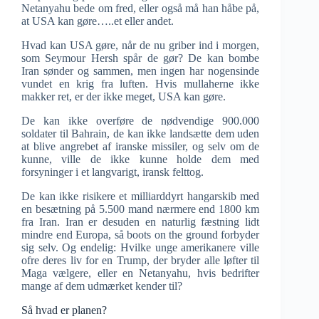
Netanyahu bede om fred, eller også må han håbe på,
at USA kan gøre…..et eller andet.
Hvad kan USA gøre, når de nu griber ind i morgen,
som Seymour Hersh spår de gør? De kan bombe
Iran sønder og sammen, men ingen har nogensinde
vundet en krig fra luften. Hvis mullaherne ikke
makker ret, er der ikke meget, USA kan gøre.
De kan ikke overføre de nødvendige 900.000
soldater til Bahrain, de kan ikke landsætte dem uden
at blive angrebet af iranske missiler, og selv om de
kunne, ville de ikke kunne holde dem med
forsyninger i et langvarigt, iransk felttog.
De kan ikke risikere et milliarddyrt hangarskib med
en besætning på 5.500 mand nærmere end 1800 km
fra Iran. Iran er desuden en naturlig fæstning lidt
mindre end Europa, så boots on the ground forbyder
sig selv. Og endelig: Hvilke unge amerikanere ville
ofre deres liv for en Trump, der bryder alle løfter til
Maga vælgere, eller en Netanyahu, hvis bedrifter
mange af dem udmærket kender til?
Så hvad er planen?