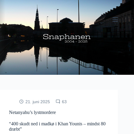
Fortsæt
til
indhold
21. juni 2025
63
Netanyahu’s lystmordere
“400 skudt ned i madkø i Khan Younis – mindst 80
dræbt”