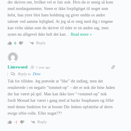
der skrives om, hvilket vel er fair nok. Hvis du er uenig så kom
med modargumenter, Steen er ikke forpligtiget til noget som
helst, han ytrer blot hans holdning og giver endda os andre
talerør ved samme lejlighed. At jeg så er enig med dig i tingene
kan virke sådan som du skriver til tider er en anden sag, men
synes nu alligevel ikke helt det kan
…
Read more »
Reply
6
Limewood
1 year ago
Reply to
Ditte
Tak for tilliden. Jeg prøvede at “like” dit indlæg; men det
resulterede i en negativ “tommel-op” – det er nok die böse Juden
der har været på spil. Man kan ikke lave “+tommel-op” nok
fordi Mossad har været i gang med at hacke Snaphanen og fiflet
med denne funktion for at booste Die Judens opfattelse af deres
ewige offer-rolle. Eller noget???
Reply
-1