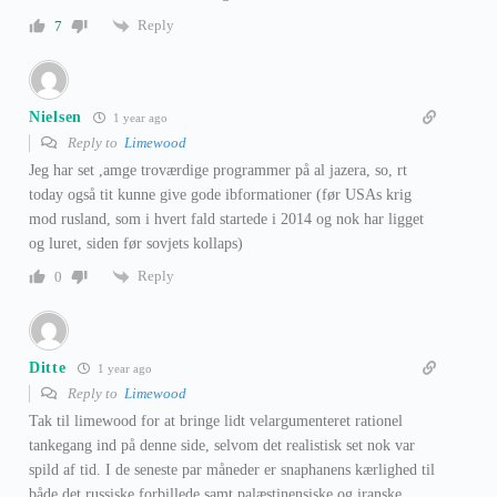
Reply
7
Nielsen
1 year ago
Reply to
Limewood
Jeg har set ,amge troværdige programmer på al jazera, so, rt
today også tit kunne give gode ibformationer (før USAs krig
mod rusland, som i hvert fald startede i 2014 og nok har ligget
og luret, siden før sovjets kollaps)
Reply
0
Ditte
1 year ago
Reply to
Limewood
Tak til limewood for at bringe lidt velargumenteret rationel
tankegang ind på denne side, selvom det realistisk set nok var
spild af tid. I de seneste par måneder er snaphanens kærlighed til
både det russiske forbillede samt palæstinensiske og iranske