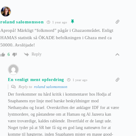
roland salomonsson
1 year ago
Apropå! Märkligt “folkmord” pågår i Ghazaområdet. Enligt
HAMAS statistik så ÖKADE befolkningen i Ghaza med ca
50000. Avslöjade!
Reply
6
En venligt ment opfordring
1 year ago
Reply to
roland salomonsson
Der forekommer nu hård kritik i kommentarer hos Hodja af
Snaphanens nye linje med barske beskyldninger mod
Nethanyahu og Israel. Overskriften der anklager IDF for at være
lystmordere, og påstandene om at Hamass og Al Jazeera kan
være troværdige, kaldes rablende. Ihvertfald er de langt ude.
Noget tyder på at SR bør få sig en god lang nattesøvn for at
komme til hægterne, inden Snaphanen mister en masse good-