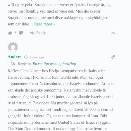
will og respekt. Snaphanen har været et fyrtårn i mange år, og
bliver forhåbentlig ved med at være det. Men det skader
Snaphanens omdømme med disse anklager og beskyldninger
som der ikke
…
Read more »
Reply
5
Anders
1 year ago
Reply to
En venligt ment opfordring
Kaffestellene klirrer hos Hodjas sympatiserende skabsjøder.
Herre Jemini. Hvor er mit lommetørklæde. Man kan også
argumentere for at Netanyahu skader Israels omdømme. At jøder
kan skade det jødiske omdømme. Netanyahu medvirkede til
drabene på godt og vel 1200 jøder, da han åbnede Israels porte i
ly af natten, d. 7 oktober. Nu myrder jøderne så løs på
palæstinenserne og har vel rundt regnet dræbt 50.000 af dem til
gengæld. Indtil videre. Og nu er turen kommet til Iran. Bibi
ekspanderer myrderierne med United States of Israel i ryggen.
The Zion Don er kommet til undsætning. Lad os se hvordan