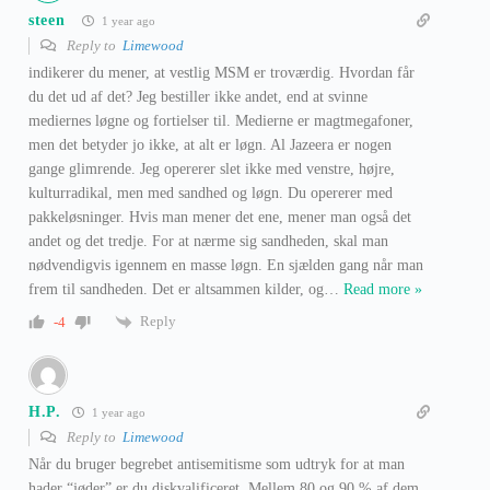
steen
1 year ago
Reply to
Limewood
indikerer du mener, at vestlig MSM er troværdig. Hvordan får
du det ud af det? Jeg bestiller ikke andet, end at svinne
mediernes løgne og fortielser til. Medierne er magtmegafoner,
men det betyder jo ikke, at alt er løgn. Al Jazeera er nogen
gange glimrende. Jeg opererer slet ikke med venstre, højre,
kulturradikal, men med sandhed og løgn. Du opererer med
pakkeløsninger. Hvis man mener det ene, mener man også det
andet og det tredje. For at nærme sig sandheden, skal man
nødvendigvis igennem en masse løgn. En sjælden gang når man
frem til sandheden. Det er altsammen kilder, og
…
Read more »
Reply
-4
H.P.
1 year ago
Reply to
Limewood
Når du bruger begrebet antisemitisme som udtryk for at man
hader “jøder” er du diskvalificeret. Mellem 80 og 90 % af dem