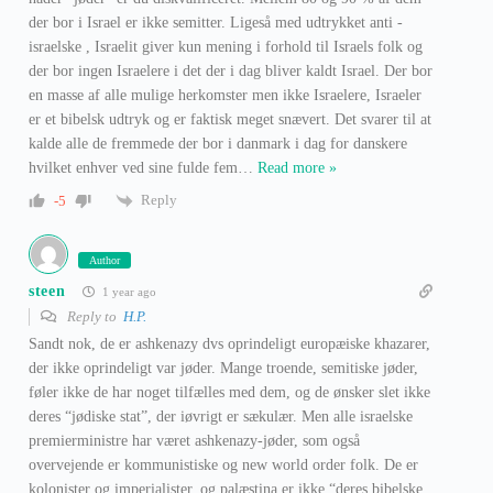
der bor i Israel er ikke semitter. Ligeså med udtrykket anti -
israelske , Israelit giver kun mening i forhold til Israels folk og
der bor ingen Israelere i det der i dag bliver kaldt Israel. Der bor
en masse af alle mulige herkomster men ikke Israelere, Israeler
er et bibelsk udtryk og er faktisk meget snævert. Det svarer til at
kalde alle de fremmede der bor i danmark i dag for danskere
hvilket enhver ved sine fulde fem
…
Read more »
Reply
-5
Author
steen
1 year ago
Reply to
H.P.
Sandt nok, de er ashkenazy dvs oprindeligt europæiske khazarer,
der ikke oprindeligt var jøder. Mange troende, semitiske jøder,
føler ikke de har noget tilfælles med dem, og de ønsker slet ikke
deres “jødiske stat”, der iøvrigt er sækulær. Men alle israelske
premierministre har været ashkenazy-jøder, som også
overvejende er kommunistiske og new world order folk. De er
kolonister og imperialister, og palæstina er ikke “deres bibelske