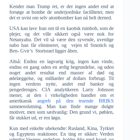
Kender man Trump ret, er der ingen andet end at
forsøge at bombe de underjordiske facilliteter, men
det er uvist om selv atombomber kan nå helt derned.
USA kan lave Iran om til en kaotisk ruinhob, som de
plejer, og det ville sikkert også være nok for
Netanyahu. Det vil så være den syvende, uvenlige
nabo han får elimineret, og vejen til Smotich og
Ben- Gvir’s Storisrael ligger åben.
Altså: Endnu en lagvarig krig, ingen kan vinde,
endnu en gang uden en ærlig begrundelse, og uden
noget andet resultat end masser af død og
ødelæggelse, og milliarder af dollars forbrugt. Til
ingen verdens nytte, andet end banker og
pengedrenges. CIA analytikeren Larry Johnson
mener, at den i virkeligheden handler om et
amerikansk
angreb på den truende BRIKS
sammenslutning. Man kan finde mange dulgte
motiver, men som sædvanlig: Den grund vi, pøblen,
får stukket ud, er ren løgn.
Kun med enkelte ubekendte: Rusland, Kina, Tyrkiet
og Egyptens reaktioner. En ting er sikker: Verden
udenfor Vestens andedam, holder
ikke
med Israel, og