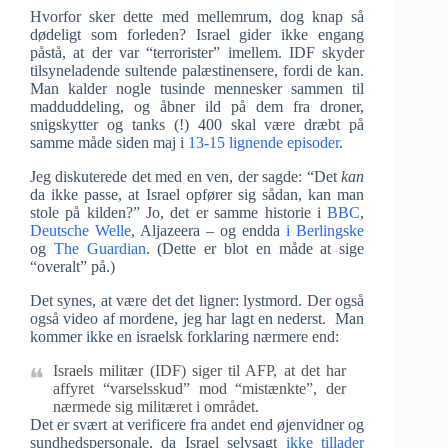
Hvorfor sker dette med mellemrum, dog knap så
dødeligt som forleden? Israel gider ikke engang
påstå, at der var “terrorister” imellem. IDF skyder
tilsyneladende sultende palæstinensere, fordi de kan.
Man kalder nogle tusinde mennesker sammen til
madduddeling, og åbner ild på dem fra droner,
snigskytter og tanks (!) 400 skal være dræbt på
samme måde siden maj i
13-15 lignende episoder
.
Jeg diskuterede det med en ven, der sagde: “Det
kan
da ikke passe, at Israel opfører sig sådan, kan man
stole på kilden?” Jo, det er samme historie i
BBC
,
Deutsche Welle
, Aljazeera – og endda
i Berlingske
og
The Guardian
. (Dette er blot en måde at sige
“overalt” på.)
Det synes, at være det det ligner: lystmord. Der også
også video af mordene, jeg har lagt en nederst. Man
kommer ikke en israelsk forklaring nærmere end:
Israels militær (IDF) siger til AFP, at det har
affyret “varselsskud” mod “mistænkte”, der
nærmede sig militæret i området.
Det er svært at verificere fra andet end øjenvidner og
sundhedspersonale, da Israel selvsagt
ikke tillader