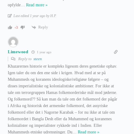
opfylde
…
Read more »
Last edited 1 year ago by H.P.
Reply
-3
Limewood
1 year ago
Reply to
steen
Khazarernes historie er kompleks ligesom deres genetiske ophav.
Igen taler du om den ene side i krigen. Hvad med at se på
Muhammeds og koranens ideologiske/religiøse følgere – og
disses imperialistiske og kolonialistiske ambitioner. For ikke at
tale om terrorgruppen Hamas folkemorderiske mål mod jøderne.
Og folkemord?? Så kan man da tale om det folkemord der pågår
i Afrika og historisk det armenske folkemord, det assyriske
folkemord eller det i Nagorne Karabak – for nu ikke at tale om
folkemordet i Bangla Desh eller da Muhammed og koranenes
kolinialister og imperialister rykkede ind i Indien. Eller
Muhammeds etniske udrensninger. Du
…
Read more »