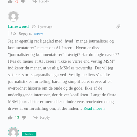
Reply
-1
Limewood
1 year ago
Reply to
steen
Jeg er egentlig ret ligeglad med, hvad “mange journalister og
kommentatorer” mener om Al Jazeera. Hvem er disse
“journalister og kommentatorer” i øvrigt? Har du nogle navne??
Hvis du mener at Al Jazeera “ikke er værre end vestlig MSM”
indikerer du mener, at vestlig MSM er troværdig. Det vil jeg
sætte et stort spørgsmåls-tegn ved. Vestlig mediers såkaldte
journalistik er fortælling-båren og simplificeret drevet af en
overordnet historie om de onde og de gode. Ikke af de
underliggende interesser, der driver konflikten. Langt de fleste
MSM-journalister er mere eller mindre venstreorienterede og
drives af en forestilling om, at der inden
…
Read more »
Reply
13
Author