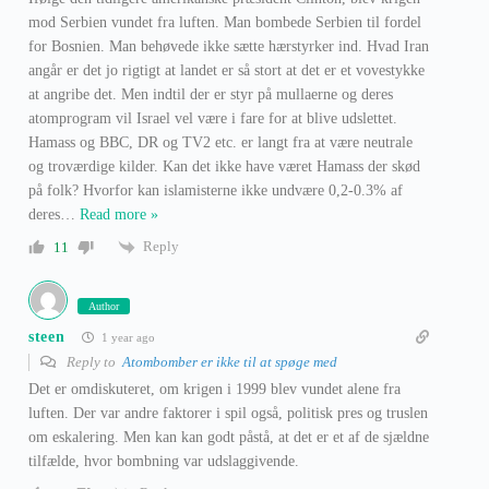
mod Serbien vundet fra luften. Man bombede Serbien til fordel
for Bosnien. Man behøvede ikke sætte hærstyrker ind. Hvad Iran
angår er det jo rigtigt at landet er så stort at det er et vovestykke
at angribe det. Men indtil der er styr på mullaerne og deres
atomprogram vil Israel vel være i fare for at blive udslettet.
Hamass og BBC, DR og TV2 etc. er langt fra at være neutrale
og troværdige kilder. Kan det ikke have været Hamass der skød
på folk? Hvorfor kan islamisterne ikke undvære 0,2-0.3% af
deres
…
Read more »
Reply
11
Author
steen
1 year ago
Reply to
Atombomber er ikke til at spøge med
Det er omdiskuteret, om krigen i 1999 blev vundet alene fra
luften. Der var andre faktorer i spil også, politisk pres og truslen
om eskalering. Men kan kan godt påstå, at det er et af de sjældne
tilfælde, hvor bombning var udslaggivende.