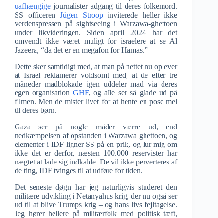
uafhængige
journalister adgang til deres folkemord.
SS officeren
Jügen Stroop
inviterede heller ikke
verdenspressen på sightseeing i Warzawa-ghettoen
under likvideringen. Siden april 2024 har det
omvendt ikke været muligt for israelere at se Al
Jazeera, “da det er en megafon for Hamas.”
Dette sker samtidigt med, at man på nettet nu oplever
at Israel reklamerer voldsomt med, at de efter tre
måneder madblokade igen uddeler mad via deres
egen organisation
GHF
, og alle ser så glade ud på
filmen. Men de mister livet for at hente en pose mel
til deres børn.
Gaza ser på nogle måder værre ud, end
nedkæmpelsen af opstanden i Warzawa ghettoen, og
elementer i IDF ligner SS på en prik, og lur mig om
ikke det er derfor, næsten 100.000 reservister har
nægtet at lade sig indkalde. De vil ikke perverteres af
de ting, IDF tvinges til at udføre for tiden.
Det seneste døgn har jeg naturligvis studeret den
militære udvikling i Netanyahus krig, der nu også ser
ud til at blive Trumps krig – og hans livs fejltagelse.
Jeg hører hellere på militærfolk med politisk tæft,