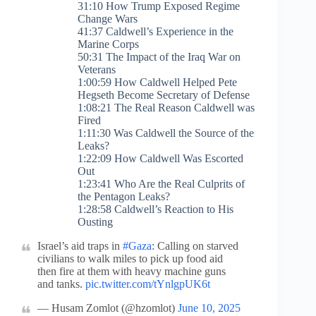
31:10 How Trump Exposed Regime
Change Wars
41:37 Caldwell’s Experience in the
Marine Corps
50:31 The Impact of the Iraq War on
Veterans
1:00:59 How Caldwell Helped Pete
Hegseth Become Secretary of Defense
1:08:21 The Real Reason Caldwell was
Fired
1:11:30 Was Caldwell the Source of the
Leaks?
1:22:09 How Caldwell Was Escorted
Out
1:23:41 Who Are the Real Culprits of
the Pentagon Leaks?
1:28:58 Caldwell’s Reaction to His
Ousting
Israel’s aid traps in
#Gaza
: Calling on starved
civilians to walk miles to pick up food aid
then fire at them with heavy machine guns
and tanks.
pic.twitter.com/tYnlgpUK6t
— Husam Zomlot (@hzomlot)
June 10, 2025