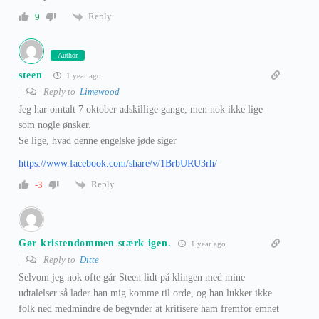
Reply
9
Author
steen
1 year ago
Reply to
Limewood
Jeg har omtalt 7 oktober adskillige gange, men nok ikke lige
som nogle ønsker.
Se lige, hvad denne engelske jøde siger
https://www.facebook.com/share/v/1BrbURU3rh/
Reply
-3
Gør kristendommen stærk igen.
1 year ago
Reply to
Ditte
Selvom jeg nok ofte går Steen lidt på klingen med mine
udtalelser så lader han mig komme til orde, og han lukker ikke
folk ned medmindre de begynder at kritisere ham fremfor emnet