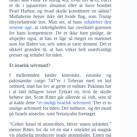
er de i japanernes situation efter at have bombet
Pearl Harbor, og hvad skulle konstituere en sådan?
Mullaherne hejser ikke det hvide flag, som Trump
tilsyneladende tror. Man ser, af hans
udtalelser den
seneste uge
, at virkeligheden har overhalet grænsen
for hans kompetencer. De er ikke bare pinlige, de
afspejler også, at han er lige så meget en marionet
som Joe Biden var, selv uden at være dement. Det er
sikkert grunden til, at han virker helt usædvanligt
presset og irritabel for tiden.
Et israelsk selvmord?
I mellemtiden lander kinesiske, russiske og
pakistanske cargo 747’er i Teheran med en last
ombord, man har lov at gætte er militær. Pakistan har
i al fald tidligere lovet Tyrkiet en, hvis de skulle
behøve det. Scott Ritter går allerede så vidt, som til
at kalde dette
“et muligt israelsk selvmord.”
Der er to
mulige selvmord for tiden: Det militære, og det mord
på Israels anseelse, som Netanyahu foretager.
“Griber Israel til atomvåben, bliver staten udslettet,”
mener Ritter, for da vil en stat i området på magisk
vis pludselig producere nogle atommisiler. Enten må