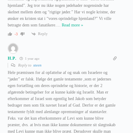
hjemland”. Jeg tror nu ikke nogen jødehader nogensinde har
skelnet mellem dem og “rigtige jøder.” Har vi nogle kristne, der
ønsker en kristen stat i “vores oprindelige hjemland?” Vi ville
betragte dem som fanatikere.
…
Read more »
Reply
-3
H.P.
1 year ago
Reply to
steen
Hele præmissen for al opfattelse af og snak om Israelere og
“jøder” er falsk. Ifølge det gamle testamente ,som er jødernes
egen fortælling om deres oprindelse og historie, er der 2
afgørende betingelser for at kunne kalde sig Israelit. Man er
efterkommer af Israel som egentlig hed Jakob som betyder
bedrager men som fik navnet Israel af Gud. Derfor er det gamle
testamente fyldt med alenlange opremsninger af stamtavler.
Feks. var det kun efterkommere af Levi som kunne blive
præster, dvs. at hvis man ikke kunne dokumentere sit slægtsskab
med Levi kunne man ikke blive præst. Derudover skulle man