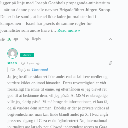
ligger på linje med Joseph Goebbels propaganda-ministerium
– når nu denne post selv nævner Brigadeführer Jürgen Stroop.
Det er ikke sandt, at Israel ikke lader journalister ind i
kampzonen – Israel har præcis de samme regler for
journalister som andre hære i
…
Read more »
Reply
16
Author
steen
1 year ago
Reply to
Limewood
Ja, jeg bestiller sådan set ikke andet end at kritisere medier og
vurdere kilder op imod hinanden. Deres troværdighed er vidt
forskelligt fra emne til emne, og efterhånden er jeg blevet ret
god til at bedømme dem, vil jeg påstå. At MSM er ubrugelige,
ville jeg aldrig påstå. Vi må bruge de informationer, vi kan få,
og så vurdere dem sammen. Endelig er der jo private videos af
begivenhederne, man kan finde blandt andet på X. Hvad angår
pressens adgang til Gaza er du fejlorienteret No, international
journalists are largely not allowed independent access to Gaza.