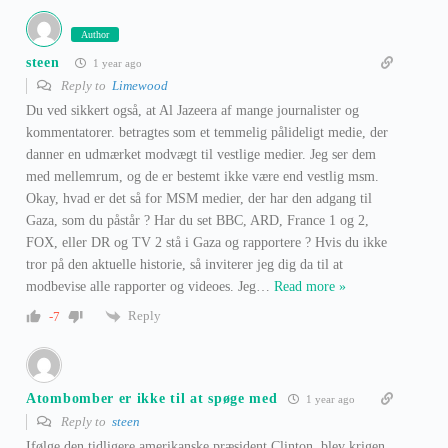
Author
steen
1 year ago
Reply to
Limewood
Du ved sikkert også, at Al Jazeera af mange journalister og
kommentatorer. betragtes som et temmelig pålideligt medie, der
danner en udmærket modvægt til vestlige medier. Jeg ser dem
med mellemrum, og de er bestemt ikke være end vestlig msm.
Okay, hvad er det så for MSM medier, der har den adgang til
Gaza, som du påstår ? Har du set BBC, ARD, France 1 og 2,
FOX, eller DR og TV 2 stå i Gaza og rapportere ? Hvis du ikke
tror på den aktuelle historie, så inviterer jeg dig da til at
modbevise alle rapporter og videoes. Jeg
…
Read more »
Reply
-7
Atombomber er ikke til at spøge med
1 year ago
Reply to
steen
Ifølge den tidligere amerikanske præsident Clinton, blev krigen