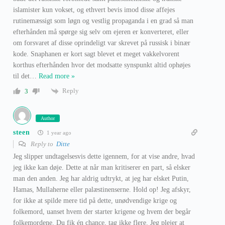
islamister kun vokset, og ethvert bevis imod disse affejes
rutinemæssigt som løgn og vestlig propaganda i en grad så man
efterhånden må spørge sig selv om ejeren er konverteret, eller
om forsvaret af disse oprindeligt var skrevet på russisk i binær
kode. Snaphanen er kort sagt blevet et meget vakkelvorent
korthus efterhånden hvor det modsatte synspunkt altid ophøjes
til det
…
Read more »
Reply
3
Author
steen
1 year ago
Reply to
Ditte
Jeg slipper undtagelsesvis dette igennem, for at vise andre, hvad
jeg ikke kan døje. Dette at når man kritiserer en part, så elsker
man den anden. Jeg har aldrig udtrykt, at jeg har elsket Putin,
Hamas, Mullaherne eller palæstinenserne. Hold op! Jeg afskyr,
for ikke at spilde mere tid på dette, unødvendige krige og
folkemord, uanset hvem der starter krigene og hvem der begår
folkemordene. Du fik én chance, tag ikke flere. Jeg plejer at