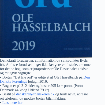
Demokrati forudsætter, at information og synspunkter flyder
frit. At disse forudsætninger ikke længere er til stede, er emnet
for denne bog, som er juraprofessor Ole Hasselbalchs sidste
og muligvis vigtigste.
• Bogen ”Det frie ord” er udgivet af Ole Hasselbalch på
Den
Danske Forenings
forlag i 2019.
• Bogen er på 312 sider og koster 295 kr + porto. (Porto
Danmark 44 kr og Udland 79 kr)
• Bestil på
danskeren@danskeren.dk
og husk navn, adresse
og telefonnr. og modtag bogen bilagt faktura.
•
Læs mere her