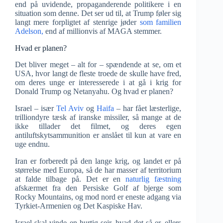
end på uvidende, propaganderende politikere i en
situation som denne. Det ser ud til, at Trump føler sig
langt mere forpligtet af stenrige jøder
som familien
Adelson,
end af millionvis af MAGA stemmer.
Hvad er planen?
Det bliver meget – alt for – spændende at se, om et
USA, hvor langt de fleste troede de skulle have fred,
om deres unge er interesserede i at gå i krig for
Donald Trump og Netanyahu. Og hvad er planen?
Israel – især
Tel Aviv
og
Haifa
– har fået læsterlige,
trilliondyre tæsk af iranske missiler, så mange at de
ikke tillader det filmet, og deres egen
antiluftskytsammunition er anslået til kun at vare en
uge endnu.
Iran er forberedt på den lange krig, og landet er på
størrelse med Europa, så de har masser af territorium
at falde tilbage på. Det er en
naturlig fæstning
afskærmet fra den Persiske Golf af bjerge som
Rocky Mountains, og mod nord er eneste adgang via
Tyrkiet-Armenien og Det Kaspiske Hav.
Israel skal vinde en hurtig sejr, hvad det så er, ellers