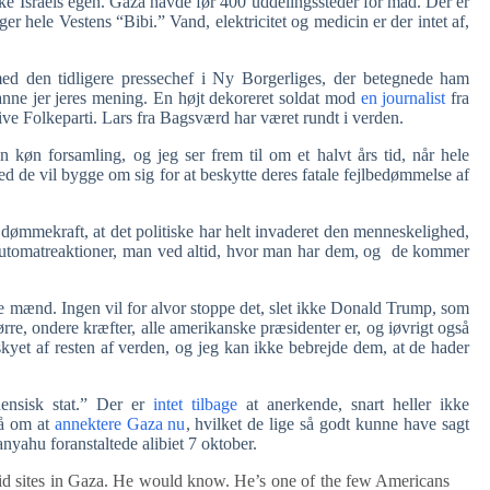
ke Israels egen. Gaza havde før 400 uddelingssteder for mad. Der er
ger hele Vestens “Bibi.” Vand, elektricitet og medicin er der intet af,
med den tidligere pressechef i Ny Borgerliges, der betegnede ham
danne jer jeres mening. En højt dekoreret soldat mod
en journalist
fra
ve Folkeparti. Lars fra Bagsværd har været rundt i verden.
n køn forsamling, og jeg ser frem til om et halvt års tid, når hele
 de vil bygge om sig for at beskytte deres fatale fejlbedømmelse af
 dømmekraft, at det politiske har helt invaderet den menneskelighed,
ke automatreaktioner, man ved altid, hvor man har dem, og de kommer
 mænd. Ingen vil for alvor stoppe det, slet ikke Donald Trump, som
ørre, ondere kræfter, alle amerikanske præsidenter er, og iøvrigt også
skyet af resten af verden, og jeg kan ikke bebrejde dem, at de hader
ensisk stat.” Der er
intet tilbage
at anerkende, snart heller ikke
så om at
annektere Gaza nu
, hvilket de lige så godt kunne have sagt
tanyahu foranstaltede alibiet 7 oktober.
aid sites in Gaza. He would know. He’s one of the few Americans