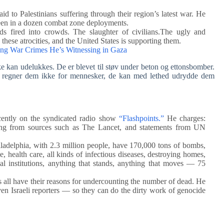
aid to Palestinians suffering through their region’s latest war. He
een in a dozen combat zone deployments.
s fired into crowds. The slaughter of civilians.The ugly and
 these atrocities, and the United States is supporting them.
ing War Crimes He’s Witnessing in Gaza
kke kan udelukkes. De er blevet til støv under beton og ettonsbomber.
de regner dem ikke for mennesker, de kan med lethed udrydde dem
cently on the syndicated radio show
“Flashpoints.”
He charges:
ting from sources such as The Lancet, and statements from UN
iladelphia, with 2.3 million people, have 170,000 tons of bombs,
ine, health care, all kinds of infectious diseases, destroying homes,
onal institutions, anything that stands, anything that moves — 75
 all have their reasons for undercounting the number of dead. He
even Israeli reporters — so they can do the dirty work of genocide