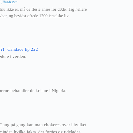
 jihadister
dnu ikke er, må de fleste anses for døde. Tag hellere
vber, og bevidst ofrede 1200 israelske liv
g?! | Candace Ep 222
dere i verden.
rne behandler de kristne i Nigeria.
 Gang på gang kan man chokeres over i hvilket
indst, hvilke fakta, der forties og udelades.