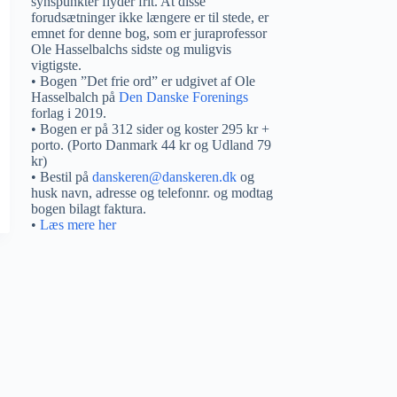
synspunkter flyder frit. At disse
forudsætninger ikke længere er til stede, er
emnet for denne bog, som er juraprofessor
Ole Hasselbalchs sidste og muligvis
vigtigste.
• Bogen ”Det frie ord” er udgivet af Ole
Hasselbalch på
Den Danske Forenings
forlag i 2019.
• Bogen er på 312 sider og koster 295 kr +
porto. (Porto Danmark 44 kr og Udland 79
kr)
• Bestil på
danskeren@danskeren.dk
og
husk navn, adresse og telefonnr. og modtag
bogen bilagt faktura.
•
Læs mere her