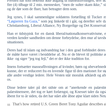
Pressen har som bekendt ikke adgang til masseaflivningen, selv ik
fire (4) tilbage til 2 mio. mennesker, “men de sulter skam ikke,” si
og de dør som de fluer, han betragter dem som.
Jeg synes, I skal sammenligne soldatens fortælling til Tucker 
“Løgneren fra Gaza,”
som jeg linkede til i går, og derefter selv 
Christiansborg, Liberal Alliance, Ny Borgerlige og Det Konservati
Han er tidstypisk for en dansk liberal/nationalkonservativisme, e
verden kender sandheden om denne forbrydelse, den mur af tavshed
situationen.
Deres had til islam og indvandring har i den grad forblindet deres
de måtte have været i besiddelse af. Nu er de blevet til politis
ikke og siger “jeg tog fejl,” det er der ikke tradition for.
Imens fortsætter masseaflivningen af kvinder, børn og ubevæbnede
kunne, der er reduceret fra en lovende figur til den marionet for st
alle andre vestlige ledere. Hele Vesten står moralsk afklædt og af
os.
Disse ledere taler på det sidste om at “anerkende en palæstin
palæstinensere, det tog er kørt forlængst, og Knesset taler da og
åbent for to år siden, da det har stået alle åbne øjne klart siden Ne
That’s how retired U.S. Green Beret Tony Aguilar describes 