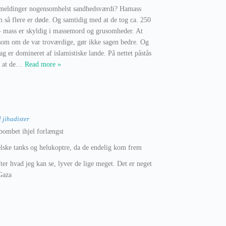
udmeldinger nogensomhelst sandhedsværdi? Hamass
m så flere er døde. Og samtidig med at de tog ca. 250
- mass er skyldig i massemord og grusomheder. At
som om de var troværdige, gør ikke sagen bedre. Og
 er domineret af islamistiske lande. På nettet påstås
 at de
…
Read more »
 jihadister
 bombet ihjel forlængst
lske tanks og helukoptre, da de endelig kom frem
ter hvad jeg kan se, lyver de lige meget. Det er neget
Gaza