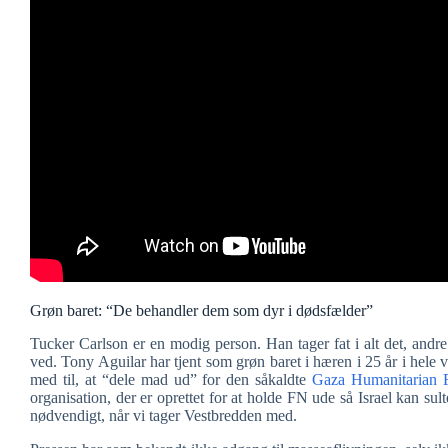
Grøn baret: “De behandler dem som dyr i dødsfælder”
Tucker Carlson er en modig person. Han tager fat i alt det, andre
ved. Tony Aguilar har tjent som grøn baret i hæren i 25 år i hele 
med til, at “dele mad ud” for den såkaldte
Gaza Humanitarian 
organisation, der er oprettet for at holde FN ude så Israel kan sul
nødvendigt, når vi tager Vestbredden med.