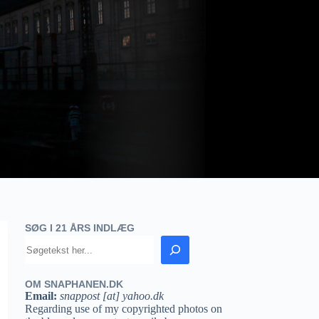
SØG I 21 ÅRS INDLÆG
OM SNAPHANEN.DK
Email:
snappost [at] yahoo.dk
Regarding use of my copyrighted photos on