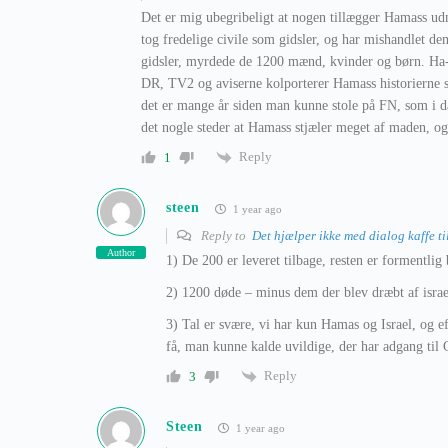
Det er mig ubegribeligt at nogen tillægger Hamass 
tog fredelige civile som gidsler, og har mishandlet de
gidsler, myrdede de 1200 mænd, kvinder og børn. Ha
DR, TV2 og aviserne kolporterer Hamass historierne 
det er mange år siden man kunne stole på FN, som i dag
det nogle steder at Hamass stjæler meget af maden, og
Reply
1
steen
1 year ago
Reply to
Det hjælper ikke med dialog kaffe til
Author
1) De 200 er leveret tilbage, resten er formentlig
2) 1200 døde – minus dem der blev dræbt af israe
3) Tal er svære, vi har kun Hamas og Israel, og ef
få, man kunne kalde uvildige, der har adgang til 
Reply
3
Steen
1 year ago