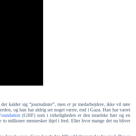
 der kalder sig “journalister”, men
er
pr medarbejdere, ikke vil røre
verden, og han har aldrig set noget værre, end i Gaza. Han har været
Foundation
(GHF) som i virkeligheden er den israelske hær og en
te to millioner mennesker ihjel i fred. Eller hvor mange det nu bliver