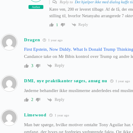
Reply to
Det hjælper ikke med dialog kaffe til
Author
Kære ven, 200 er leveret tilbage. Af de få, der en
stilling til, hvorfor Netanyahu arrangerede 7 okto
Reply
1
Dragen
1 year ago
First Epstein, Now Diddy. What Is Donald Trump Thinkin
Candance take on Mr Bibis kontrol over Trump og andre le
Reply
3
DMI, nye praktikanter søges, ansøg nu
1 year ago
Jøderne behandler ikke muslimerne anderledes end muslime
Reply
2
Limewood
1 year ago
Man bør spørge, hvilke motiver omtalte Tony Aguilar har.
omfang, der lyves og fordrejes vedrørende fakta. Og ikke m