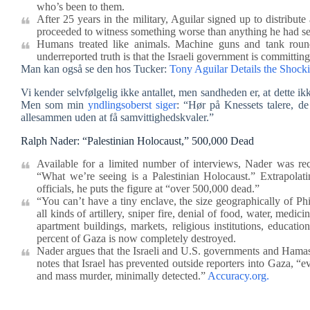
who’s been to them.
After 25 years in the military, Aguilar signed up to distribute 
proceeded to witness something worse than anything he had s
Humans treated like animals. Machine guns and tank round
underreported truth is that the Israeli government is committing
Man kan også se den hos Tucker:
Tony Aguilar Details the Shock
Vi kender selvfølgelig ikke antallet, men sandheden er, at dette i
Men som min
yndlingsoberst siger
: “Hør på Knessets talere, 
allesammen uden at få samvittighedskvaler.”
Ralph Nader: “Palestinian Holocaust,” 500,000 Dead
Available for a limited number of interviews, Nader was re
“What we’re seeing is a Palestinian Holocaust.” Extrapola
officials, he puts the figure at “over 500,000 dead.”
“You can’t have a tiny enclave, the size geographically of Ph
all kinds of artillery, sniper fire, denial of food, water, medic
apartment buildings, markets, religious institutions, educati
percent of Gaza is now completely destroyed.
Nader argues that the Israeli and U.S. governments and Hamas
notes that Israel has prevented outside reporters into Gaza, “
and mass murder, minimally detected.”
Accuracy.org.