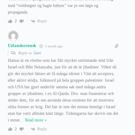
med “voldtægter og bagte babyer” var jo ren løgn og
propaganda
Reply
2
Utlandssvensk
1 month ago
Reply to
Gert
Hamas är en rörelse som har fått mycket omfattande stöd från
Israel och Bibi Netanyahu, just för att de är jihadister. Vilket då
gör det mycket lättare att få många idioter i Väst att acceptera,
eller aktivt stödja, folkmord på hela gruppen palestinier. Israel
och USA har gjort underfär samma sak med många andra
grupper av jihadister, t.ex Al-Qaeda. Dvs. man finansierar och
stöder dem, för att sen använda deras existens för att motivera
olika former av krig. Det här är inte det minsta hemligt i Israel
utan har varit allmänt känt länge. Tidningarna har skrivit om det
i minst
…
Read more »
Reply
2