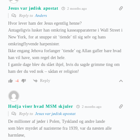
Jesus var jødisk apostat
2 months ago
Reply to
Anders
Hvor lever ham der Jesus egentlig henne?
Antageligvis lusker han omkring kasseapparaterne i Wall Street i
New York, for at snuppe sit ‘tiende’ til sig selv og hans
omkringflyvende harpenister.
Ikke engang Jehova forlanger ‘tiende’ og Allan gafler bare hvad
han vil have, som regel det hele.
I gamle dage blev du slået ihjel, hvis du sagde grimme ting om
ham der du ved nok – sådan er religion!
Reply
-4
Hodja viser hvad MSM skjuler
2 months ago
Reply to
Jesus var jødisk apostat
De millioner af jøder i Polen, Tyskland og andre lande
som blev myrdet af nazisterne fra 1939, var da næsten alle
harmløse,