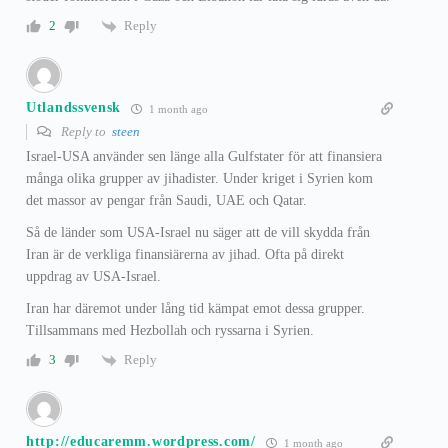
Reply
2
Utlandssvensk
1 month ago
Reply to
steen
Israel-USA använder sen länge alla Gulfstater för att finansiera
många olika grupper av jihadister. Under kriget i Syrien kom
det massor av pengar från Saudi, UAE och Qatar.
Så de länder som USA-Israel nu säger att de vill skydda från
Iran är de verkliga finansiärerna av jihad. Ofta på direkt
uppdrag av USA-Israel.
Iran har däremot under lång tid kämpat emot dessa grupper.
Tillsammans med Hezbollah och ryssarna i Syrien.
Reply
3
http://educaremm.wordpress.com/
1 month ago