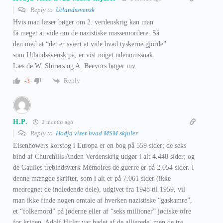
Reply to
Utlandssvensk
Hvis man læser bøger om 2. verdenskrig kan man
få meget at vide om de nazistiske massemordere. Så
den med at “det er svært at vide hvad tyskerne gjorde”
som Utlandssvensk på, er vist noget udenomssnak.
Læs de W. Shirers og A. Beevors bøger mv.
Reply
-3
H.P.
2 months ago
Reply to
Hodja viser hvad MSM skjuler
Eisenhowers korstog i Europa er en bog på 559 sider; de seks
bind af Churchills Anden Verdenskrig udgør i alt 4.448 sider; og
de Gaulles trebindsværk Mémoires de guerre er på 2.054 sider. I
denne mængde skrifter, som i alt er på 7.061 sider (ikke
medregnet de indledende dele), udgivet fra 1948 til 1959, vil
man ikke finde nogen omtale af hverken nazistiske “gaskamre”,
et “folkemord” på jøderne eller af “seks millioner” jødiske ofre
for krigen. Adolf Hitler var hadet af de allierede, men de tre