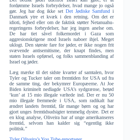
fordømme Israels forbrydelser, hvad mange jo også
gør. Jeg har dog ikke set
Det Jødiske Samfund
i
Danmark ytre et kvæk i den retning. Om det er
idioti, fejhed eller om de faktisk støtter Netanuahu-
regeringens forbrydelser, har jeg ingen anelse om.
De har tiet såvel folkemordet i Gaza som
aggresionskrigene mod Israels naboer ihjel. Meget
uklogt. Den største fare for jøder, er ikke nogen frit
svævende antisemitisme, der knapt findes, men
staten Israels opførsel, og folks sammenblanding af
Israel og jøder.
Læg mærke til det sidste kvarter af samtalen, hvor
Tyler og Tucker taler om fremtiden for USA ud fra
de samme ting, der bekymrer Europæerne. At Joe
Biden kriminelt nedlagde USA’s sydgrænse, betød
‘kun’ at 15 mio illegale væltede ind. Der er nu 50
mio illegale fremmede i USA, som radikalt har
ændret landets fremtid, får mange børn og og har
gjort unges fremtidsudsigter temmelig dystre. Det er
en klog analyse, Oliveira har af unge amerikanseres
fremtid, selvom han kalder sig “egentlig ikke
politisk.”
Tyler Oliveira’s You Tube-reportager.