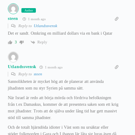
Author
steen
1 month ago
Reply to
Utlandssvensk
Det er sandt. Omkring en milliard dollars via en bank i Qatar
Reply
3
Utlandssvensk
1 month ago
Reply to
steen
Sannolikheten är mycket hög att de planerar att använda
jihadisten som nu styr Syrien på samma sätt.
När Israel är redo att börja mörda och fördriva befolkningen
från t.ex Damaskus, kommer de att presentera saken som ett krig
mot jihadister. Trots att de själva under lång tid har gett massivt
stöd till samma jihadister.
Och de totalt hjärndöda idioter i Väst som nu ursäktar eller
stöder folkmorden i Gaza och Libanon lär låta sig luras även då.