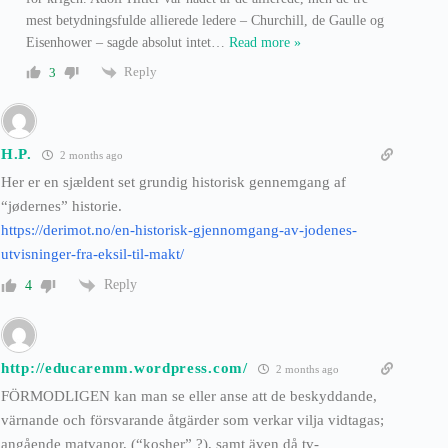
mest betydningsfulde allierede ledere – Churchill, de Gaulle og
Eisenhower – sagde absolut intet
…
Read more »
Reply
3
H.P.
2 months ago
Her er en sjældent set grundig historisk gennemgang af
“jødernes” historie.
https://derimot.no/en-historisk-gjennomgang-av-jodenes-
utvisninger-fra-eksil-til-makt/
Reply
4
http://educaremm.wordpress.com/
2 months ago
FÖRMODLIGEN kan man se eller anse att de beskyddande,
värnande och försvarande åtgärder som verkar vilja vidtagas;
angående matvanor, (“kosher” ?), samt även då tv-