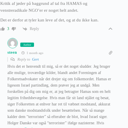
Kritik af jøder på baggrund af tal fra HAMAS og
venstreradikale NGO’er er noget helt andet.
Det er derfor at tyler kan leve af det, og at du ikke kan.
Reply
3
Author
steen
1 month ago
Reply to
Gert
Hvis det er henvendt til mig, så er det noget sludder. Jeg bruger
alle mulige, troværdige kilder, blandt andet Foreningen af
Folkeretsadvokater når det drejer sig om folkemordet. Hamas er
ligesom Israel partindlæg, dem prøver jeg at undgå. Men
forskellen på dig om mig er, at jeg betragter Hamas som en helt
legitim frihedsbevægelse. Hvis man får sit land stjålet og besat,
siger Folkeretten at enhver har ret til væbnet modstand, akkurat
som danske modstandsfolk under besættelsen. Når så mange
kalder dem “terrorister” så efteraber de blot, hvad Israel siger.
Holger Danske var også “terrorister” ifølge nazisterne. Hvis