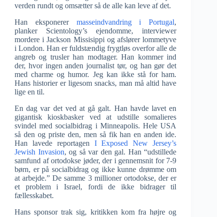
verden rundt og omsætter så de alle kan leve af det.
Han eksponerer
masseindvandring i Portugal
,
planker Scientology’s ejendomme, interviewer
mordere i Jackson Missisippi og afslører lommetyve
i London. Han er fuldstændig frygtløs overfor alle de
angreb og trusler han modtager. Han kommer ind
der, hvor ingen anden journalist tør, og han gør det
med charme og humor. Jeg kan ikke stå for ham.
Hans historier er ligesom snacks, man må altid have
lige en til.
En dag var det ved at gå galt. Han havde lavet en
gigantisk kioskbasker ved at udstille somalieres
svindel med socialbidrag i Minneapolis. Hele USA
så den og priste den, men så fik han en anden ide.
Han lavede reportagen
I Exposed New Jersey’s
Jewish Invasion
, og så var den gal. Han “udstillede
samfund af ortodokse jøder, der i gennemsnit for 7-9
børn, er på socialbidrag og ikke kunne drømme om
at arbejde.” De samme 3 millioner ortodokse, der er
et problem i Israel, fordi de ikke bidrager til
fællesskabet.
Hans sponsor trak sig, kritikken kom fra højre og