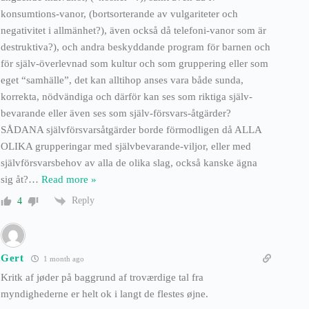
konsumtions-vanor, (bortsorterande av vulgariteter och
negativitet i allmänhet?), även också då telefoni-vanor som är
destruktiva?), och andra beskyddande program för barnen och
för själv-överlevnad som kultur och som gruppering eller som
eget “samhälle”, det kan alltihop anses vara både sunda,
korrekta, nödvändiga och därför kan ses som riktiga själv-
bevarande eller även ses som själv-försvars-åtgärder?
SÅDANA självförsvarsåtgärder borde förmodligen då ALLA
OLIKA grupperingar med självbevarande-viljor, eller med
självförsvarsbehov av alla de olika slag, också kanske ägna
sig åt?
…
Read more »
Reply
4
Gert
1 month ago
Kritk af jøder på baggrund af troværdige tal fra
myndighederne er helt ok i langt de flestes øjne.