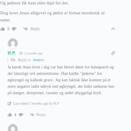
Og jøderne fik ham slået ihjel for det.
Dog lever Jesus alligevel og jøden er fortsat morderisk af
natur.
Reply
5
H.P.
2 months ago
Reply to
Anders
Ja havde Jesus levet i dag var han blevet dømt for hatespeech og
det latterlige ord antisemitisme. Han kaldte “jøderne” for
øgleyngel og kalkede grave. Jeg kan faktisk ikke komme på et
mere negativt ladet udtryk end øgleyngel, det leder tankerne hen
på slanger, skorpioner, varaner og andet uhyggeligt kryb.
Last edited 2 months ago by H.P.
Reply
4