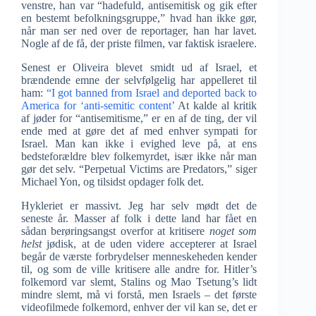
venstre, han var “hadefuld, antisemitisk og gik efter
en bestemt befolkningsgruppe,” hvad han ikke gør,
når man ser ned over de reportager, han har lavet.
Nogle af de få, der priste filmen, var faktisk israelere.
Senest er Oliveira blevet smidt ud af Israel, et
brændende emne der selvfølgelig har appelleret til
ham:
“I got banned from Israel and deported back to
America for ‘anti-semitic content’
At kalde al kritik
af jøder for “antisemitisme,” er en af de ting, der vil
ende med at gøre det af med enhver sympati for
Israel. Man kan ikke i evighed leve på, at ens
bedsteforældre blev folkemyrdet, især ikke når man
gør det selv. “Perpetual Victims are Predators,” siger
Michael Yon, og tilsidst opdager folk det.
Hykleriet er massivt. Jeg har selv mødt det de
seneste år. Masser af folk i dette land har fået en
sådan berøringsangst overfor at kritisere
noget som
helst
jødisk, at de uden videre accepterer at Israel
begår de værste forbrydelser menneskeheden kender
til, og som de ville kritisere alle andre for. Hitler’s
folkemord var slemt, Stalins og Mao Tsetung’s lidt
mindre slemt, må vi forstå, men Israels – det første
videofilmede folkemord, enhver der vil kan se, det er