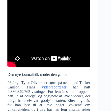
Den nye journalistik møder den gamle
26-årige Tyler Oliveira er større på nettet end Tucker
Carlson. Hans
videoreportager
har haft
2.386.849.762 visninger. For fem år siden droppede
han ud af college, og begyndte at lave videoer, der
ifølge ham selv var ‘goofy’ i starten. Efter nogle år,
fik han lyst til at lave noget ‘voksent’ om
virkeligheden, og i dag har han fem ansatte, rejser