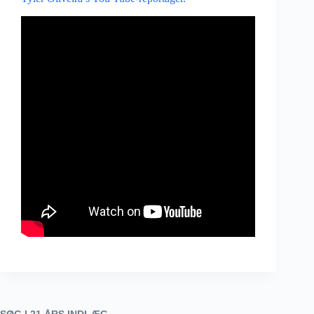
SØG I 21 ÅRS INDLÆG