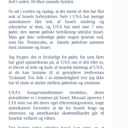
helt
i orden. Hvilket rasende hykleri.
Se ud i verden og opdag, at det meste af den har fået
nok af Israels forbrydelser. Selv i USA har menige
amerikanere fået nok af Israels misbrug og
udnyttelse af dem, og USA har med sine 7 mio.
jøder, den største jødiske befolkning udenfor Israel.
Man gør ikke ordentlige jøder nogen tjeneste ved,
som bla. Netanyahu, at blande jødedom sammen
med zionisme og Israel.
Jeg frygter, det er livsfarligt for jøder, for som flere
har gjort opmærksom på, at USA om et årti eller to,
er blevet så lede og kede af israelsk misbrug af USA,
at de kan komme til at genopleve tredivernes
Tyskland. For folk i al almindelighed tror jeg ikke
har til sinds at skelne mellem jødedom og zionisme.
USA’s kongresmedlemmer bestikkes, deres
præsidenter er i lommen på Israel, Mossad opererer i
CIA som var det deres eget efterretningsvæsen, unge
amerikanere forventes at dø for Israels krige og
interesser, og amerikanske skattemilliarder går til
Israelsk velfærd og våben.
Det bedste jøder udenfor Israel kan gøre, er at