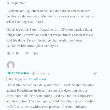
håller på med.
I videon som jag länkar nedan kan du höra en amerikan som
berättar en del om detta. Men det finns också massor skrivet om
saken i tidningarna i Israel.
Det är ingen där l som ifrågasätter att IDF systematisk våldtar
fångar i helt enorm skala och det verkar finnas absolut massivt
stöd för detta. De som bevisligen har sysslat med dessa
våldtäkter blir stora hjältar och hyllas.
Reply
2
Utlandssvensk
1 month ago
Reply to
Utlandssvensk
Här är lite mer om vad de sysslar med i Israel: Sexual violence
against Palestinians in Israeli prisons and detention centres
constitutes a de facto state policy, used as a tool of subjugation
and destruction The new report, titled “Another genocide behind
walls”, documents widespread patterns of sexual violence,