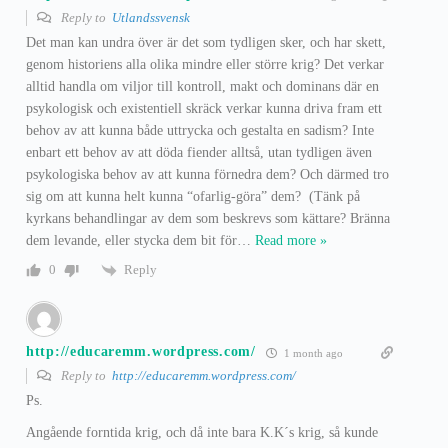
Reply to
Utlandssvensk
Det man kan undra över är det som tydligen sker, och har skett,
genom historiens alla olika mindre eller större krig? Det verkar
alltid handla om viljor till kontroll, makt och dominans där en
psykologisk och existentiell skräck verkar kunna driva fram ett
behov av att kunna både uttrycka och gestalta en sadism? Inte
enbart ett behov av att döda fiender alltså, utan tydligen även
psykologiska behov av att kunna förnedra dem? Och därmed tro
sig om att kunna helt kunna “ofarlig-göra” dem? (Tänk på
kyrkans behandlingar av dem som beskrevs som kättare? Bränna
dem levande, eller stycka dem bit för
…
Read more »
Reply
0
http://educaremm.wordpress.com/
1 month ago
Reply to
http://educaremm.wordpress.com/
Ps.
Angående forntida krig, och då inte bara K.K´s krig, så kunde