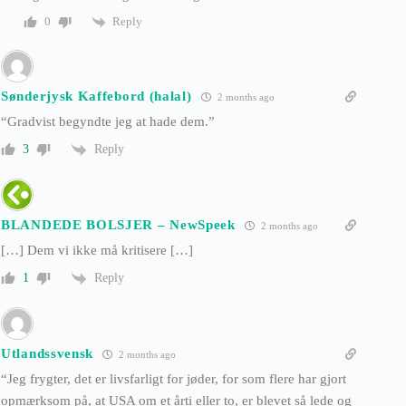
Reply
0
Sønderjysk Kaffebord (halal)
2 months ago
“Gradvist begyndte jeg at hade dem.”
Reply
3
BLANDEDE BOLSJER – NewSpeek
2 months ago
[…] Dem vi ikke må kritisere […]
Reply
1
Utlandssvensk
2 months ago
“Jeg frygter, det er livsfarligt for jøder, for som flere har gjort
opmærksom på, at USA om et årti eller to, er blevet så lede og