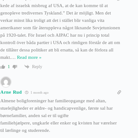
kede af israelsk misbrug af USA, at de kan komme til at
genopleve tredivernes Tyskland.” Det är möjligt. Men det
verkar minst lika troligt att det i stället blir vanliga vita
amerikaner som får återuppleva något liknande Sovjetunionen
på 1920-talet. För Israel och AIPAC har nu i princip total
kontroll över båda partier i USA och rimligen förstår de att om
de tillåter dessa politiker att bli ersatta, så kan de förlora all
makt.
…
Read more »
Reply
1
Arne Rud
1 month ago
Almene boligforeninger har familieopgange med altan,
stuelejligheder er ældre- og handicapvenlige, første sal har
børnefamilier, anden sal er til ugifte
familiehjælpere, ungkarle eller enker og kvisten har værelser
til lærlinge og studerende.