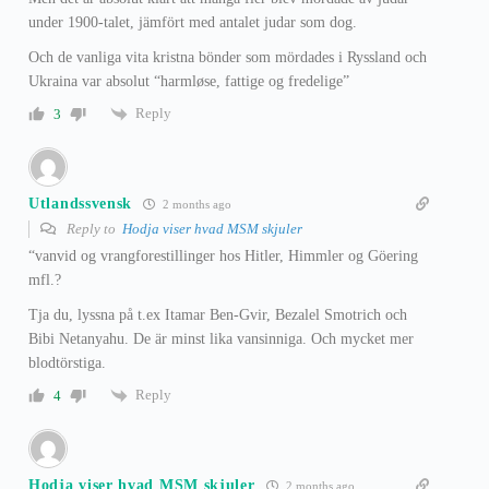
under 1900-talet, jämfört med antalet judar som dog.
Och de vanliga vita kristna bönder som mördades i Ryssland och
Ukraina var absolut “harmløse, fattige og fredelige”
Reply
3
Utlandssvensk
2 months ago
Reply to
Hodja viser hvad MSM skjuler
“vanvid og vrangforestillinger hos Hitler, Himmler og Göering
mfl.?
Tja du, lyssna på t.ex Itamar Ben-Gvir, Bezalel Smotrich och
Bibi Netanyahu. De är minst lika vansinniga. Och mycket mer
blodtörstiga.
Reply
4
Hodja viser hvad MSM skjuler
2 months ago