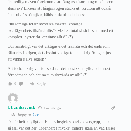
det tydligen även förekomma att fångars näsor, tungor och öron
skars av? Liksom att fångars ögon stacks ut, förutom att också
“hotfulla” småpojkar, bäbisar, då ofta dödades?
Fullkomliga totalpsykotiska maktfullkomliga
överlägsenhetstillstånd alltså? Med en total skräck, samt med ett
komplett, hysteriskt vansinne alltså? (!)
Och samtidigt var det viktigaste,det främsta och det enda som
räknades i krigen, det absolut viktigaste i alla krigföringar, just
att vinna själva segern?
Att förlora krig var för soldater det mest skamfyllda, det mest
förnedrande och det mest avskyvärda av allt? (!)
Reply
0
Utlandssvensk
1 month ago
Reply to
Gert
Det är helt möjligt att Hamas begick sexuella övergrepp, men i
så fall var det helt uppenbart i mycket mindre skala än vad Israel