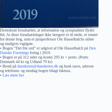
Demokrati forudsætter, at information og synspunkter flyder
frit. At disse forudsætninger ikke længere er til stede, er emnet
for denne bog, som er juraprofessor Ole Hasselbalchs sidste
og muligvis vigtigste.
• Bogen ”Det frie ord” er udgivet af Ole Hasselbalch på
Den
Danske Forenings
forlag i 2019.
• Bogen er på 312 sider og koster 295 kr + porto. (Porto
Danmark 44 kr og Udland 79 kr)
• Bestil på
danskeren@danskeren.dk
og husk navn, adresse
og telefonnr. og modtag bogen bilagt faktura.
•
Læs mere her