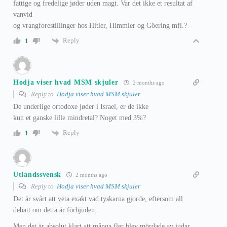
fattige og fredelige jøder uden magt. Var det ikke et resultat af
vanvid
og vrangforestillinger hos Hitler, Himmler og Göering mfl.?
Reply
1
Hodja viser hvad MSM skjuler
2 months ago
Reply to
Hodja viser hvad MSM skjuler
De underlige ortodoxe jøder i Israel, er de ikke
kun et ganske lille mindretal? Noget med 3%?
Reply
1
Utlandssvensk
2 months ago
Reply to
Hodja viser hvad MSM skjuler
Det är svårt att veta exakt vad tyskarna gjorde, eftersom all
debatt om detta är förbjuden.
Men det är absolut klart att många fler blev mördade av judar