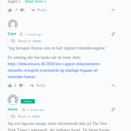
nogen i
…
Read more »
Reply
-3
Gert
1 month ago
Reply to
steen
“jeg betragter Hamas som en helt legitim frihedsbevægelse.”
En sætning alle bør huske når de læser dette:
https://denkorteavis.dk/2026/stor-rapport-dokumenterer-
seksuelle-overgreb-systematisk-og-planlagt-begaaet-af-
islamiske-hamas/
Reply
2
Author
steen
1 month ago
Reply to
Gert
Jeg tror ligesom mange andre informerede ikke på The New
York Times i spørgsmål, der vedrører Israel. De første forsøg