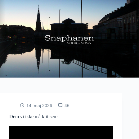
Fortsæt
til
indhold
14. maj 2026
46
Dem vi ikke må kritisere