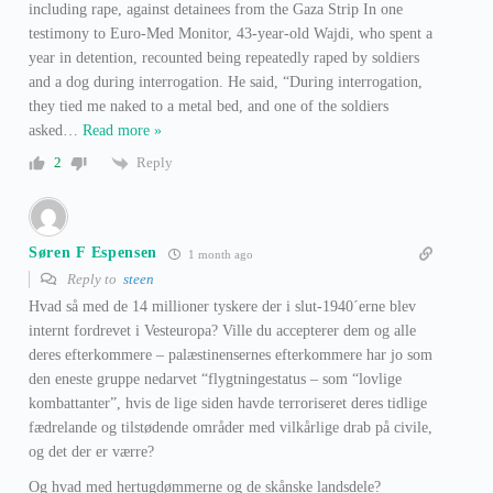
including rape, against detainees from the Gaza Strip In one
testimony to Euro-Med Monitor, 43-year-old Wajdi, who spent a
year in detention, recounted being repeatedly raped by soldiers
and a dog during interrogation. He said, “During interrogation,
they tied me naked to a metal bed, and one of the soldiers
asked
…
Read more »
Reply
2
Søren F Espensen
1 month ago
Reply to
steen
Hvad så med de 14 millioner tyskere der i slut-1940´erne blev
internt fordrevet i Vesteuropa? Ville du accepterer dem og alle
deres efterkommere – palæstinensernes efterkommere har jo som
den eneste gruppe nedarvet “flygtningestatus – som “lovlige
kombattanter”, hvis de lige siden havde terroriseret deres tidlige
fædrelande og tilstødende områder med vilkårlige drab på civile,
og det der er værre?
Og hvad med hertugdømmerne og de skånske landsdele?