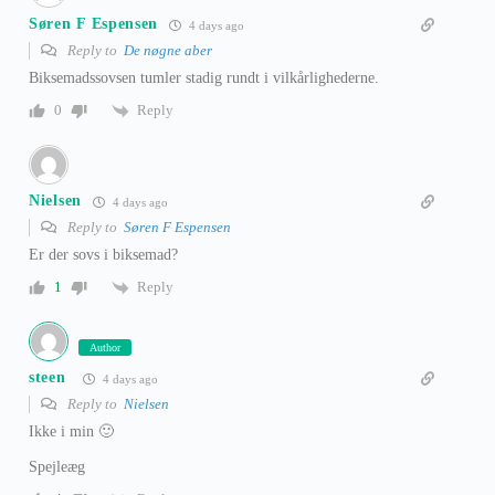
Søren F Espensen
4 days ago
Reply to
De nøgne aber
Biksemadssovsen tumler stadig rundt i vilkårlighederne.
Reply
0
Nielsen
4 days ago
Reply to
Søren F Espensen
Er der sovs i biksemad?
Reply
1
Author
steen
4 days ago
Reply to
Nielsen
Ikke i min 🙂
Spejleæg