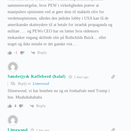
sammensværgelse, hvor PEW i virkeligheden prøver at
manipulere opinionen ved at gøre dem til stakkels ofre for
verdensopinionen, således den jødiske lobby i USA kan få de
amerikanske skatteydere til at betale for israelsk propaganda og
militær….. og PEWs CEO har en fætter hvis oldemors
mekaniker engang skiftede olie på Rothchilds Buick… eller
noget og ikke mindst er det ganske vist….
Reply
-1
Sønderjysk Kaffebord (halal)
2 days ago
Reply to
Limewood
Slimewood, vi har bomben nu og en fredsaftale med Trump i
hus. Muahahahahaha.
Reply
4
Limewood
1 day ago