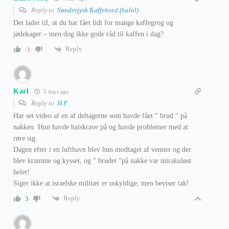
Reply to
Sønderjysk Kaffebord (halal)
Det lader til, at du har fået lidt for mange kaffegrog og
jødekager – men dog ikke gode råd til kaffen i dag?
Reply
-1
Karl
5 days ago
Reply to
H.P.
Har set video af en af deltagerne som havde fået “ brud “ på
nakken. Hun havde halskrave på og havde problemer med at
røre sig.
Dagen efter i en lufthavn blev hun modtaget af venner og der
blev kramme og kysset, og “ brudet “på nakke var mirakuløst
helet!
Siger ikke at israelske militær er uskyldige, men beviser tak!
Reply
3