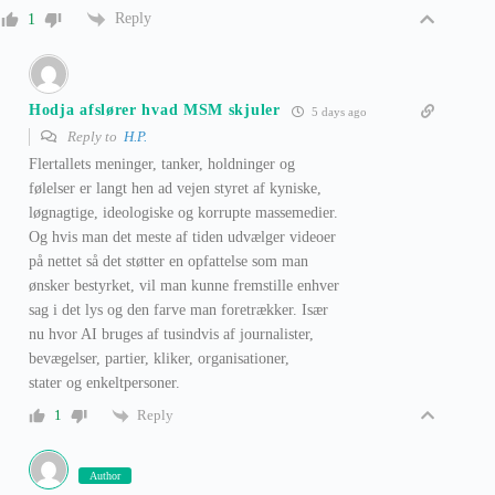
Reply
1
Hodja afslører hvad MSM skjuler
5 days ago
Reply to
H.P.
Flertallets meninger, tanker, holdninger og
følelser er langt hen ad vejen styret af kyniske,
løgnagtige, ideologiske og korrupte massemedier.
Og hvis man det meste af tiden udvælger videoer
på nettet så det støtter en opfattelse som man
ønsker bestyrket, vil man kunne fremstille enhver
sag i det lys og den farve man foretrækker. Især
nu hvor AI bruges af tusindvis af journalister,
bevægelser, partier, kliker, organisationer,
stater og enkeltpersoner.
Reply
1
Author