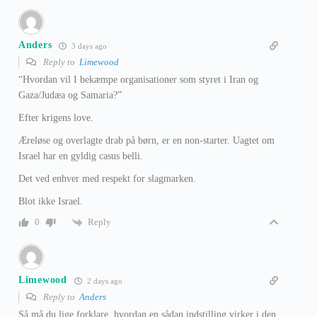
Anders
3 days ago
Reply to
Limewood
“Hvordan vil I bekæmpe organisationer som styret i Iran og
Gaza/Judæa og Samaria?”
Efter krigens love.
Æreløse og overlagte drab på børn, er en non-starter. Uagtet om
Israel har en gyldig casus belli.
Det ved enhver med respekt for slagmarken.
Blot ikke Israel.
Reply
0
Limewood
2 days ago
Reply to
Anders
Så må du lige forklare, hvordan en sådan indstilling virker i den