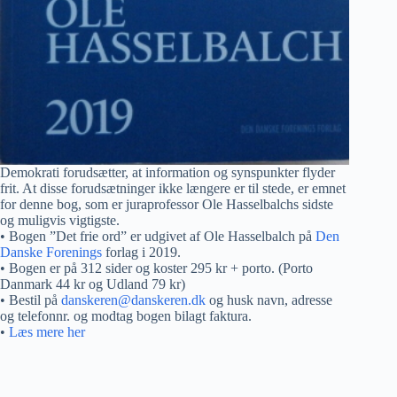
Demokrati forudsætter, at information og synspunkter flyder
frit. At disse forudsætninger ikke længere er til stede, er emnet
for denne bog, som er juraprofessor Ole Hasselbalchs sidste
og muligvis vigtigste.
• Bogen ”Det frie ord” er udgivet af Ole Hasselbalch på
Den
Danske Forenings
forlag i 2019.
• Bogen er på 312 sider og koster 295 kr + porto. (Porto
Danmark 44 kr og Udland 79 kr)
• Bestil på
danskeren@danskeren.dk
og husk navn, adresse
og telefonnr. og modtag bogen bilagt faktura.
•
Læs mere her