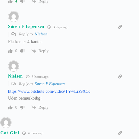
Reply
4
Søren F Espensen
3 days ago
Reply to
Nielsen
Flasken er 4-kantet.
Reply
0
Nielsen
8 hours ago
Reply to
Søren F Espensen
https://www.bitchute.com/video/TY-vLrz9XCc
Uden bemærkbibg:
Reply
0
Cat Girl
4 days ago