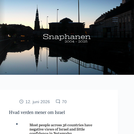
Fortsæt
til
indhold
12. juni 2026
70
Hvad verden mener om Israel