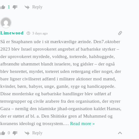
Reply
1
Limewood
3 days ago
Så er Snaphanen ude i sit mærkværdige ærinde. Den7.oktober
2023 blev Israel uprovokeret angrebet af barbariske styrker –
der uprovokeret myrdede, voldtog, torterede, halshuggede,
afbrændte uhæmmet blandt israelere, tog gidsler – der også
blev henrettet, myrdet, torteret uden rettergang eller noget, der
bare ligner civiliseret adfærd i militære aktioner mod mænd,
kvinder, børn, babyer, unge, gamle, syge og handicappede.
Disse morderiske og barbariske handlinger blev udført af
terrorgrupper og civile arabere fra den organisation, der styrer
Gaza – nemlig den islamiske jihad-organisation kaldet Hamas,
der er støttet af bl. a. Den Shiitiske gren af Muhammed og
koranens ideologi og trossystem.
…
Read more »
Reply
0