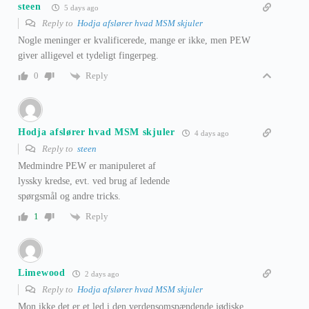
steen
5 days ago
Reply to
Hodja afslører hvad MSM skjuler
Nogle meninger er kvalificerede, mange er ikke, men PEW
giver alligevel et tydeligt fingerpeg.
Reply
0
Hodja afslører hvad MSM skjuler
4 days ago
Reply to
steen
Medmindre PEW er manipuleret af
lyssky kredse, evt. ved brug af ledende
spørgsmål og andre tricks.
Reply
1
Limewood
2 days ago
Reply to
Hodja afslører hvad MSM skjuler
Mon ikke det er et led i den verdensomspændende jødiske