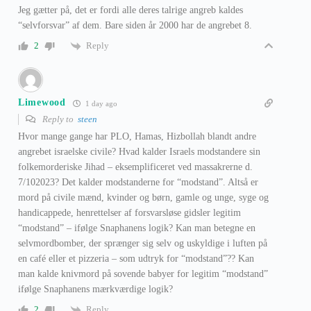
Jeg gætter på, det er fordi alle deres talrige angreb kaldes
“selvforsvar” af dem. Bare siden år 2000 har de angrebet 8.
Reply
2
Limewood
1 day ago
Reply to
steen
Hvor mange gange har PLO, Hamas, Hizbollah blandt andre
angrebet israelske civile? Hvad kalder Israels modstandere sin
folkemorderiske Jihad – eksemplificeret ved massakrerne d.
7/102023? Det kalder modstanderne for “modstand”. Altså er
mord på civile mænd, kvinder og børn, gamle og unge, syge og
handicappede, henrettelser af forsvarsløse gidsler legitim
“modstand” – ifølge Snaphanens logik? Kan man betegne en
selvmordbomber, der sprænger sig selv og uskyldige i luften på
en café eller et pizzeria – som udtryk for “modstand”?? Kan
man kalde knivmord på sovende babyer for legitim “modstand”
ifølge Snaphanens mærkværdige logik?
Reply
2