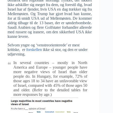
bemærk den regionale stormagt Tyrkiet, der sikkert
ikke adskiller sig meget fra dem, og forestil dig, hvad
Israel har af fjender, hvis USA en dag trækker sig fra
Mellemøsten. Og Trump har gjort hvad han kunne,
for at få smidt USA ud af Mellemøsten. De kommer
aldrig tilbage til de 13 baser, der er sønderbombede.
Saudi Arabien og flere Golfstater forhandler allerede
med russere og iranere, om den sikkerhed USA ikke
kunne levere.
Selvom yngre og ‘venstreorienterede’ er mest
kritiske, er
forskellen
ikke så stor, og den er under
udjævning.
In several countries – mostly in North
America and Europe – younger people have
more negative views of Israel than older
people do. In Hungary, for example, 72% of
those ages 18 to 34 have an unfavorable view
of Israel, compared with 45% of those ages 50
and older. (Refer to the detailed tables for
more responses by age.)