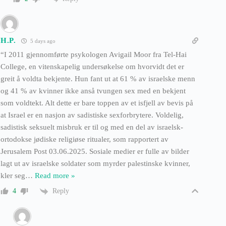
H.P.
5 days ago
“I 2011 gjennomførte psykologen Avigail Moor fra Tel-Hai
College, en vitenskapelig undersøkelse om hvorvidt det er
greit å voldta bekjente. Hun fant ut at 61 % av israelske menn
og 41 % av kvinner ikke anså tvungen sex med en bekjent
som voldtekt. Alt dette er bare toppen av et isfjell av bevis på
at Israel er en nasjon av sadistiske sexforbrytere. Voldelig,
sadistisk seksuelt misbruk er til og med en del av israelsk-
ortodokse jødiske religiøse ritualer, som rapportert av
Jerusalem Post 03.06.2025. Sosiale medier er fulle av bilder
lagt ut av israelske soldater som myrder palestinske kvinner,
kler seg
…
Read more »
Reply
4