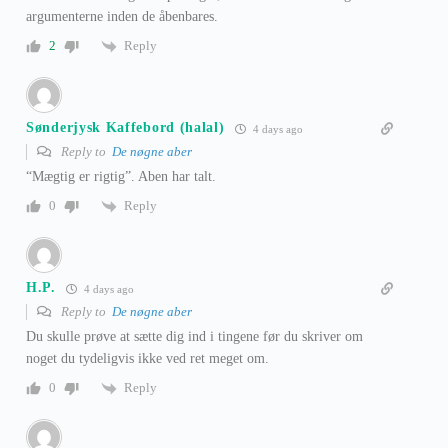
argumenterne inden de åbenbares.
Reply
2
Sønderjysk Kaffebord (halal)
4 days ago
Reply to
De nøgne aber
“Mægtig er rigtig”. Aben har talt.
Reply
0
H.P.
4 days ago
Reply to
De nøgne aber
Du skulle prøve at sætte dig ind i tingene før du skriver om
noget du tydeligvis ikke ved ret meget om.
Reply
0