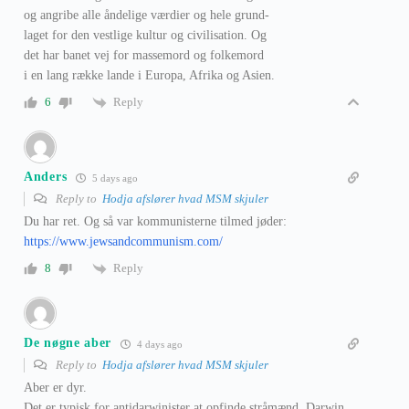
og angribe alle åndelige værdier og hele grund-
laget for den vestlige kultur og civilisation. Og
det har banet vej for massemord og folkemord
i en lang række lande i Europa, Afrika og Asien.
Reply
6
Anders
5 days ago
Reply to
Hodja afslører hvad MSM skjuler
Du har ret. Og så var kommunisterne tilmed jøder:
https://www.jewsandcommunism.com/
Reply
8
De nøgne aber
4 days ago
Reply to
Hodja afslører hvad MSM skjuler
Aber er dyr.
Det er typisk for antidarwinister at opfinde stråmænd. Darwin