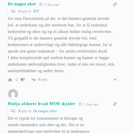
De nøgne aber
5 days ago
Reply to
H.P.
Ser man Darwinistisk på det, er det hunners genetisk styrede
lod, at underkaste sig den stærkeste han, for at få maksimal
beskyttelse og sikre sig og sit afkom bedste mulig overlevelse.
Til gengæld er det hanners genetisk styrede lod, med
konkurrence at undertvinge sig alle fødedygtige hunner, for at
sprede sine gener maksimalt – for artens overlevelses skyld.
I dette komplicerede spil mellem hunner og hanner er begge
underkastet nødvendighedens love, inden al tale om moral, etik,
samlejetilladelser og anden fernis.
Reply
-2
Hodja afslører hvad MSM skjuler
5 days ago
Reply to
De nøgne aber
Det er typisk for kommunister at betragte og
omtale mennesker som aber og dyr. Det er en
menneskeforagt som medvirker til at undergrave