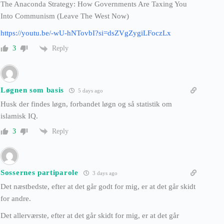
The Anaconda Strategy: How Governments Are Taxing You
Into Communism (Leave The West Now)
https://youtu.be/-wU-hNTovbI?si=dsZVgZygiLFoczLx
Reply
3
Løgnen som basis
5 days ago
Husk der findes løgn, forbandet løgn og så statistik om
islamisk IQ.
Reply
3
Sossernes partiparole
3 days ago
Det næstbedste, efter at det går godt for mig, er at det går skidt
for andre.
Det allerværste, efter at det går skidt for mig, er at det går