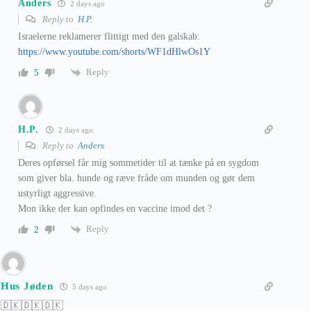
Anders
2 days ago
Reply to
H.P.
Israelerne reklamerer flittigt med den galskab:
https://www.youtube.com/shorts/WF1dHlwOs1Y
Reply
5
H.P.
2 days ago
Reply to
Anders
Deres opførsel får mig sommetider til at tænke på en sygdom
som giver bla. hunde og ræve fråde om munden og gør dem
ustyrligt aggressive.
Mon ikke der kan opfindes en vaccine imod det ?
Reply
2
Hus Jøden
5 days ago
🇩🇰🇩🇰🇩🇰