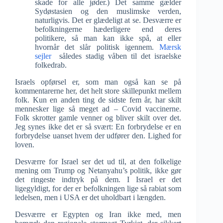
skade for alle jøder.) Det samme gælder
Sydøstasien og den muslimske verden,
naturligvis. Det er glædeligt at se. Desværre er
befolkningerne hæderligere end deres
politikere, så man kan ikke spå, at eller
hvornår det slår politisk igennem.
Mærsk
sejler
således stadig våben til det israelske
folkedrab.
Israels opførsel er, som man også kan se på
kommentarerne her, det helt store skillepunkt mellem
folk. Kun en anden ting de sidste fem år, har skilt
mennesker lige så meget ad – Covid vaccinerne.
Folk skrotter gamle venner og bliver skilt over det.
Jeg synes ikke det er så svært: En forbrydelse er en
forbrydelse uanset hvem der udfører den. Lighed for
loven.
Desværre for Israel ser det ud til, at den folkelige
mening om Trump og Netanyahu’s politik, ikke gør
det ringeste indtryk på dem. I Israel er det
ligegyldigt, for der er befolkningen lige så rabiat som
ledelsen, men i USA er det uholdbart i længden.
Desværre er Egypten og Iran ikke med, men