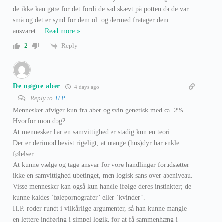
de ikke kan gøre for det fordi de sad skævt på potten da de var
små og det er synd for dem ol. og dermed fratager dem
ansvaret
…
Read more »
Reply
2
De nøgne aber
4 days ago
Reply to
H.P.
Mennesker afviger kun fra aber og svin genetisk med ca. 2%.
Hvorfor mon dog?
At mennesker har en samvittighed er stadig kun en teori
Der er derimod bevist rigeligt, at mange (hus)dyr har enkle
følelser.
At kunne vælge og tage ansvar for vore handlinger forudsætter
ikke en samvittighed ubetinget, men logisk sans over abeniveau.
Visse mennesker kan også kun handle ifølge deres instinkter; de
kunne kaldes ‘følepornografer’ eller ‘kvinder’.
H.P. roder rundt i vilkårlige argumenter, så han kunne mangle
en lettere indføring i simpel logik, for at få sammenhæng i