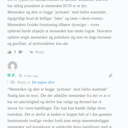
har aldrig postuleret at mennesket KUN er et dyr.
Mennesker og aber er begge ‘primater’ med fælles stamfader,
ligegyldigt hvad de helliger ‘føler’ og læser i deres eventyr.
Menneskets fysiske fremtoning tilhører dyreriget – vores
opførsel burde afspejle at mennesket kan tænke logisk. Desværre
opfører nogle mennesker og politikere sig som en slags bavianer
og gorillaer, så misforståelser kan ske.
Reply
3
H.P.
4 days ago
Reply to
De nøgne aber
“Mennesker og aber er begge ‘primater’ med fælles stamfade”
Stadig kun en teori. Det der adskiller mennesker fra dyr er at vi
har en samvittighed og derfor kan vælge og dermed har et
ansvar for vores handlinger. Dyr kan kun handle ifølge deres
instinkter. Det er derfor at kæden er hoppet helt af i den gennem
feminiserede vestlige verden fordi man netop umenneskeliggør
mennesker ved konsekvent at undskylde deres handlinger med at