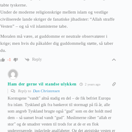
tabte tyskerne.
Under de moderne religionskrige mellem islam og vestlige
civiliserede lande skriger de fanatiske jihadister: “Allah straffe
Vesten” – og så vil islamisterne tabe.
Moralen må være, at guddomme er neutrale observatører i
krige; men hvis du påkalder dig guddommelig støtte, så taber
du.
Reply
-1
Ham der gerne vil standse ulykken
2 years ago
Reply to
Dan Christensen
Korstogene “vandt” altså stadig en del – de fik befriet Europa
fra islam. Tyskland gik fra bankerot til stormagt på få år, alle
som angreb Tyskland brugte også “gud” som en der holdt med
dem – så uanset hvad vandt “gud”. Muslimerne råber “allah er
stor” og de smadrer vesten til trods for at de er en flok
underernærede, indavlede analfabeter. Og det ateistiske vesten er