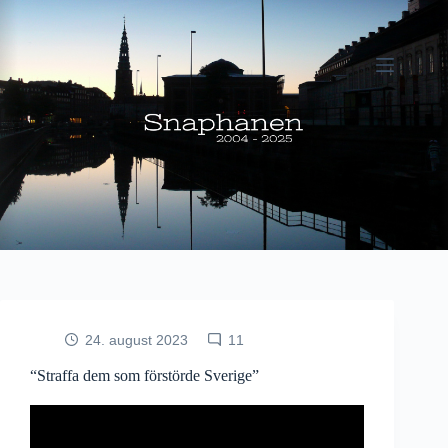
Fortsæt
til
indhold
24. august 2023
11
“Straffa dem som förstörde Sverige”