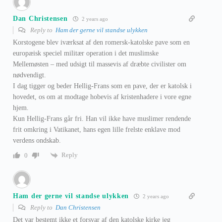
Dan Christensen
2 years ago
Reply to
Ham der gerne vil standse ulykken
Korstogene blev iværksat af den romersk-katolske pave som en
europæisk speciel militær operation i det muslimske
Mellemøsten – med udsigt til massevis af dræbte civilister om
nødvendigt.
I dag tigger og beder Hellig-Frans som en pave, der er katolsk i
hovedet, os om at modtage hobevis af kristenhadere i vore egne
hjem.
Kun Hellig-Frans går fri. Han vil ikke have muslimer rendende
frit omkring i Vatikanet, hans egen lille frelste enklave mod
verdens ondskab.
Reply
0
Ham der gerne vil standse ulykken
2 years ago
Reply to
Dan Christensen
Det var bestemt ikke et forsvar af den katolske kirke jeg