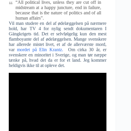
“All political lives, unless they are cut off in
midstream at a happy juncture, end in failure,
because that is the nature of politics and of all
human affairs”.
Vil man studere en del af ødelæggelsen på nærmere
hold, har TV 4 for nylig sendt dokumentaren I
Gängkrigets tid. Det er selvfølgelig kun den mest
flamboyante del af ødelæggelsen. Mange svenskere
har allerede mistet livet, et af de allerværste mord,
var
mordet på Elin Krantz.
Om cirka 30 år, er
svenskere en minoritet i Sverige, og man tør næppe
tænke på, hvad det da er for et land. Jeg kommer
heldigvis ikke til at opleve det.