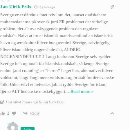
Jan Ulrik Friis
2 years ago
Sverige er et dårehus intet tvivl om det, uanset ondskaben:
muhamedanerne på svensk jord ER problemet det virkelige
problem, det alt overskyggende problem den regulære
ondskab. Naivt at tro et islamisk mandssamfund en islamistisk
hævn og æreskultur bliver integrerede i Sverige, selvfølgelig
bliver islam aldrig nogensinde det, ALDRIG
NOGENSINDE!!!!!!!!!!! Langt bedre om Sverige selv rydder
Sverige helt og totalt for islamisk ondskab, så længe Sverige
endnu (and counting) er “herrer” i eget hus, alternativet bliver
voldsomt, langt langt mere voldsomt og brutalt for det svenske
folk. Uden tvivl et helvedes job at rydde Sverige for islam,
fjerne ALT hedenske moskebyggeri
…
Read more »
Last edited 2 years ago by Jan Ulrik Friis
Reply
3
Author