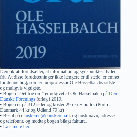
Demokrati forudsætter, at information og synspunkter flyder
frit. At disse forudsætninger ikke længere er til stede, er emnet
for denne bog, som er juraprofessor Ole Hasselbalchs sidste
og muligvis vigtigste.
• Bogen ”Det frie ord” er udgivet af Ole Hasselbalch på
Den
Danske Forenings
forlag i 2019.
• Bogen er på 312 sider og koster 295 kr + porto. (Porto
Danmark 44 kr og Udland 79 kr)
• Bestil på
danskeren@danskeren.dk
og husk navn, adresse
og telefonnr. og modtag bogen bilagt faktura.
•
Læs mere her