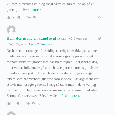
vil med djævelens vold og magt sætte en førerhund op på et
gudeligt
…
Read more »
Reply
-3
Ham der gerne vil standse ulykken
2 years ago
Reply to
Dan Christensen
Du har ret i at mange af de tidligere religioner ikke på samme
måde havde et regelsæt som ikke kunne gradbøjes – modsat
monoteistiske religioner som har klare regler – det ændrer dog
intet ved at folk troede på at de havde guderne med sig hvis de
tilbedte disse og ALLE har da dette, så der er ligeså mange
tabere som har yiæbedt guderne som vindere. Dit argument var
at hvis man brugte guderne i krig så tabte man – dette var jeg
blot uenig i. Derudover var der masser af problemer med islam i
Europa før korstogene? Jeg lavede
…
Read more »
Reply
4