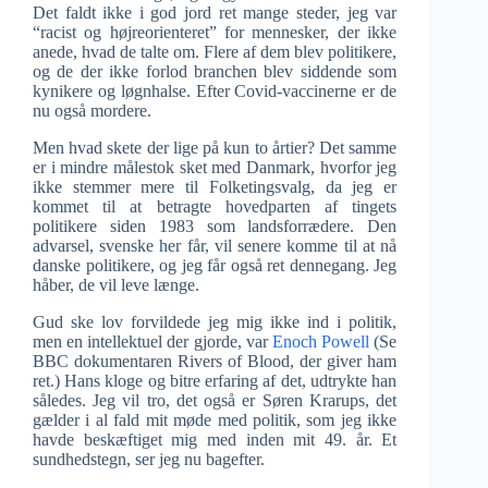
Det faldt ikke i god jord ret mange steder, jeg var
“racist og højreorienteret” for mennesker, der ikke
anede, hvad de talte om. Flere af dem blev politikere,
og de der ikke forlod branchen blev siddende som
kynikere og løgnhalse. Efter Covid-vaccinerne er de
nu også mordere.
Men hvad skete der lige på kun to årtier? Det samme
er i mindre målestok sket med Danmark, hvorfor jeg
ikke stemmer mere til Folketingsvalg, da jeg er
kommet til at betragte hovedparten af tingets
politikere siden 1983 som landsforrædere. Den
advarsel, svenske her får, vil senere komme til at nå
danske politikere, og jeg får også ret dennegang. Jeg
håber, de vil leve længe.
Gud ske lov forvildede jeg mig ikke ind i politik,
men en intellektuel der gjorde, var
Enoch Powell
(Se
BBC dokumentaren Rivers of Blood, der giver ham
ret.) Hans kloge og bitre erfaring af det, udtrykte han
således. Jeg vil tro, det også er Søren Krarups, det
gælder i al fald mit møde med politik, som jeg ikke
havde beskæftiget mig med inden mit 49. år. Et
sundhedstegn, ser jeg nu bagefter.