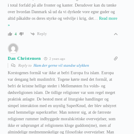
i total forfald på alle fronter og kanter. Derudover kan du tænke
over hvordan Danmark så ud da vi dyrkede vore egne guder og
altid påkaldte os deres styrke og velvilje i krig, det
…
Read more
»
Reply
4
Dan Christensen
2 years ago
Reply to
Ham der gerne vil standse ulykken
Korstogenes formål var ikke at befri Europa fra islam. Europa
var dengang helt muslimfrit. Togene kørte med det formål, at
befri de kristne hellige steder i Mellemøsten fra volds- og
dødsreligionen islam. De tidlige religioner var som regel meget
praktisk anlagte. De bestod mest af liturgiske handlinger og
simpel interaktion med en usynlig SuperKnud, der blev udstyret
med hemmelige superkræfter. Man noterer sig, at de færreste
religioner rummer indbyggede moralsk/etiske overvejelser, som
ikke er udsprunget af religionens kloge guddom(me), men af
almindelige medmenneskelige og filosofiske overvejelser. Man