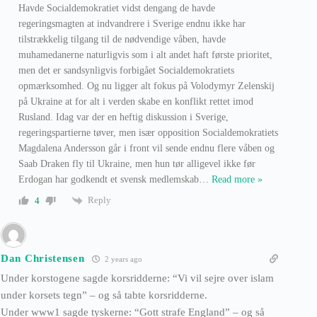
Havde Socialdemokratiet vidst dengang de havde
regeringsmagten at indvandrere i Sverige endnu ikke har
tilstrækkelig tilgang til de nødvendige våben, havde
muhamedanerne naturligvis som i alt andet haft første prioritet,
men det er sandsynligvis forbigået Socialdemokratiets
opmærksomhed. Og nu ligger alt fokus på Volodymyr Zelenskij
på Ukraine at for alt i verden skabe en konflikt rettet imod
Rusland. Idag var der en heftig diskussion i Sverige,
regeringspartierne tøver, men især opposition Socialdemokratiets
Magdalena Andersson går i front vil sende endnu flere våben og
Saab Draken fly til Ukraine, men hun tør alligevel ikke før
Erdogan har godkendt et svensk medlemskab
…
Read more »
Reply
4
Dan Christensen
2 years ago
Under korstogene sagde korsridderne: “Vi vil sejre over islam
under korsets tegn” – og så tabte korsridderne.
Under www1 sagde tyskerne: “Gott strafe England” – og så