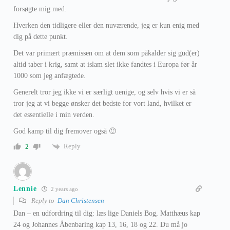
forsøgte mig med.
Hverken den tidligere eller den nuværende, jeg er kun enig med
dig på dette punkt.
Det var primært præmissen om at dem som påkalder sig gud(er)
altid taber i krig, samt at islam slet ikke fandtes i Europa før år
1000 som jeg anfægtede.
Generelt tror jeg ikke vi er særligt uenige, og selv hvis vi er så
tror jeg at vi begge ønsker det bedste for vort land, hvilket er
det essentielle i min verden.
God kamp til dig fremover også 🙂
Reply
2
Lennie
2 years ago
Reply to
Dan Christensen
Dan – en udfordring til dig: læs lige Daniels Bog, Matthæus kap
24 og Johannes Åbenbaring kap 13, 16, 18 og 22. Du må jo