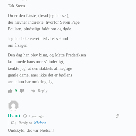
Tak Steen.
Du er den første, (hvad jeg har set),
der nævner indirekte, hvorfor Søren Pape
Poulsen, pludseligt faldt om og døde.
Jeg har ikke været i tvivl et sekund
om årsagen.
Den dag han blev bisat, og Mette Frederiksen
krammede hans mor så inderligt,
tænkte jeg, at den stakkels afmægtige
gamle dame, aner ikke det er bødlens
arme hun har omkring sig.
Reply
9
Henni
1 year ago
Reply to
Nielsen
Undskyld, det var Nielsen!