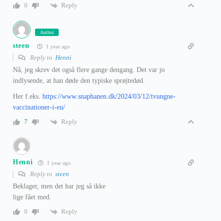
Reply
0
Author
steen
1 year ago
Reply to
Henni
Nå, jeg skrev det også flere gange dengang. Det var jo
indlysende, at han døde den typiske sprøjtedød.
Her f.eks.
https://www.snaphanen.dk/2024/03/12/tvungne-
vaccinationer-i-eu/
Reply
7
Henni
1 year ago
Reply to
steen
Beklager, men det har jeg så ikke
lige fået med.
Reply
0