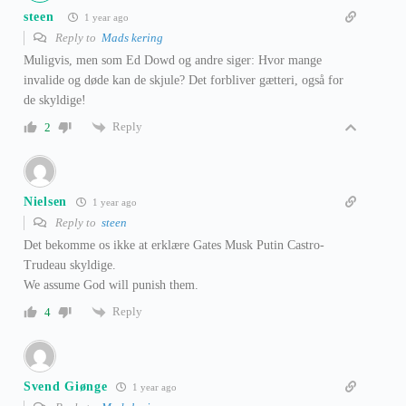
steen
1 year ago
Reply to
Mads kering
Muligvis, men som Ed Dowd og andre siger: Hvor mange
invalide og døde kan de skjule? Det forbliver gætteri, også for
de skyldige!
Reply
2
Nielsen
1 year ago
Reply to
steen
Det bekomme os ikke at erklære Gates Musk Putin Castro-
Trudeau skyldige.
We assume God will punish them.
Reply
4
Svend Giønge
1 year ago