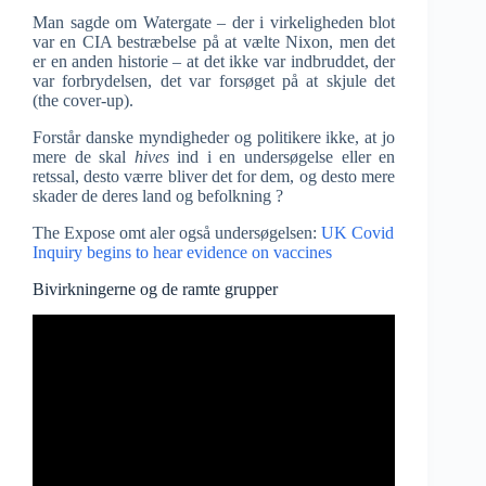
Man sagde om Watergate – der i virkeligheden blot
var en CIA bestræbelse på at vælte Nixon, men det
er en anden historie – at det ikke var indbruddet, der
var forbrydelsen, det var forsøget på at skjule det
(the cover-up).
Forstår danske myndigheder og politikere ikke, at jo
mere de skal
hives
ind i en undersøgelse eller en
retssal, desto værre bliver det for dem, og desto mere
skader de deres land og befolkning ?
The Expose omt aler også undersøgelsen:
UK Covid
Inquiry begins to hear evidence on vaccines
Bivirkningerne og de ramte grupper