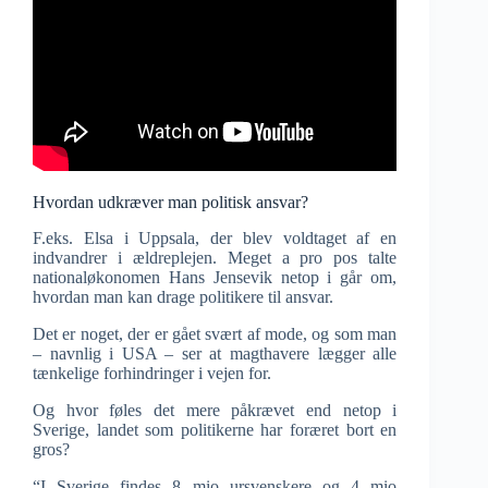
Hvordan udkræver man politisk ansvar?
F.eks. Elsa i Uppsala, der blev voldtaget af en
indvandrer i ældreplejen. Meget a pro pos talte
nationaløkonomen Hans Jensevik netop i går om,
hvordan man kan drage politikere til ansvar.
Det er noget, der er gået svært af mode, og som man
– navnlig i USA – ser at magthavere lægger alle
tænkelige forhindringer i vejen for.
Og hvor føles det mere påkrævet end netop i
Sverige, landet som politikerne har foræret bort en
gros?
“I Sverige findes 8 mio ursvenskere og 4 mio