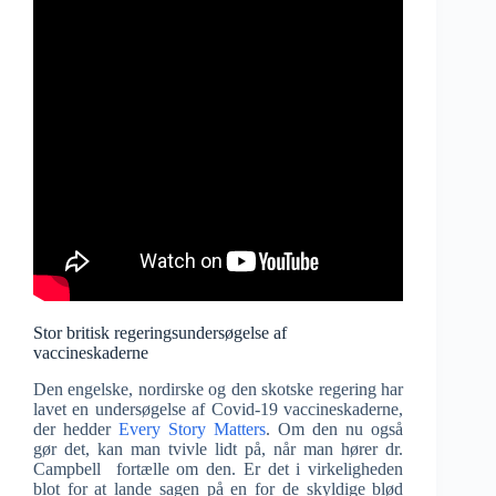
Stor britisk regeringsundersøgelse af
vaccineskaderne
Den engelske, nordirske og den skotske regering har
lavet en undersøgelse af Covid-19 vaccineskaderne,
der hedder
Every Story Matters
. Om den nu også
gør det, kan man tvivle lidt på, når man hører dr.
Campbell fortælle om den. Er det i virkeligheden
blot for at lande sagen på en for de skyldige blød