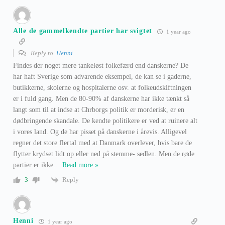
Alle de gammelkendte partier har svigtet
1 year ago
Reply to
Henni
Findes der noget mere tankeløst folkefærd end danskerne? De
har haft Sverige som advarende eksempel, de kan se i gaderne,
butikkerne, skolerne og hospitalerne osv. at folkeudskiftningen
er i fuld gang. Men de 80-90% af danskerne har ikke tænkt så
langt som til at indse at Chrborgs politik er morderisk, er en
dødbringende skandale. De kendte politikere er ved at ruinere alt
i vores land. Og de har pisset på danskerne i årevis. Alligevel
regner det store flertal med at Danmark overlever, hvis bare de
flytter krydset lidt op eller ned på stemme- sedlen. Men de røde
partier er ikke
…
Read more »
Reply
3
Henni
1 year ago