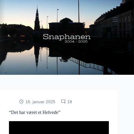
Fortsæt
til
indhold
16. januar 2025
18
“Det har været et Helvede”