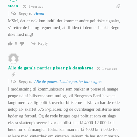
steen
1 year ago
Reply to
Henni
MSM, det er nok kun indtil der kommer andre politiske signaler,
så retter de ind og regner med, at tilliden til dem er intakt. Regn
ikke med mig!
Reply
0
Alle de gamle partier pisser på danskerne
1 year ago
Reply to
Alle de gammelkendte partier har svigtet
I modsætning til kommunisterne som ønsker at presse så mange
penge ud af bilisterne som muligt, vil Borgernes Parti have en
langt mere venlig politik overfor bilisterne. I Kbhvn har de røde
netop af- skaffet 575 P-pladser, og de overdænger bilisterne med
bøder og forbud. Og de røde bruger også politiet som en slags
ekstra skatteopkrævere hvor en bilist kan få 4000-12.000 kr. i
bøde for små mangler. F.eks. kan man nu få 4000 kr. i bøde for
at køre med vinterdæk om vinteren, selvom de har stor mønster-