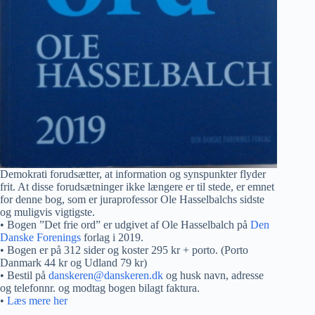
Demokrati forudsætter, at information og synspunkter flyder
frit. At disse forudsætninger ikke længere er til stede, er emnet
for denne bog, som er juraprofessor Ole Hasselbalchs sidste
og muligvis vigtigste.
• Bogen ”Det frie ord” er udgivet af Ole Hasselbalch på
Den
Danske Forenings
forlag i 2019.
• Bogen er på 312 sider og koster 295 kr + porto. (Porto
Danmark 44 kr og Udland 79 kr)
• Bestil på
danskeren@danskeren.dk
og husk navn, adresse
og telefonnr. og modtag bogen bilagt faktura.
•
Læs mere her