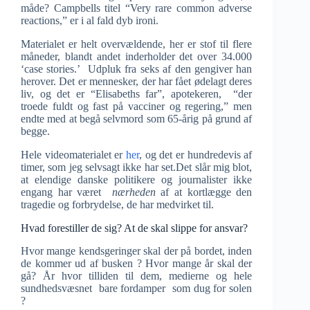
måde? Campbells titel “Very rare common adverse
reactions,” er i al fald dyb ironi.
Materialet er helt overvældende, her er stof til flere
måneder, blandt andet inderholder det over 34.000
‘case stories.’ Udpluk fra seks af den gengiver han
herover. Det er mennesker, der har fået ødelagt deres
liv, og det er “Elisabeths far”, apotekeren, “der
troede fuldt og fast på vacciner og regering,” men
endte med at begå selvmord som 65-årig på grund af
begge.
Hele videomaterialet er
her
, og det er hundredevis af
timer, som jeg selvsagt ikke har set.Det slår mig blot,
at elendige danske politikere og journalister ikke
engang har været
nærheden
af at kortlægge den
tragedie og forbrydelse, de har medvirket til.
Hvad forestiller de sig? At de skal slippe for ansvar?
Hvor mange kendsgeringer skal der på bordet, inden
de kommer ud af busken ? Hvor mange år skal der
gå? År hvor tilliden til dem, medierne og hele
sundhedsvæsnet bare fordamper som dug for solen
?