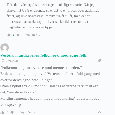
Tak, det lyder også som et meget tænkeligt scenarie. Når jeg
skriver, at USA er døende, så er det jo en proces over adskillige
årtier, og ikke noget vi vil mærke fra år til år, men det er
intereessant at tænke sig til, hvor skakbrikkerne står, når
magtbalancen for alvor er tippet
Reply
4
Vestens magthaveres folkemord mod egne folk
1 year ago
“Folkemord og forbrydelse mod menneskeheden,”
Er dette ikke lige netop hvad Vestens lande er i fuld gang med
overfor deres egne befolkninger ?
Oven i købet i “slow motion”, således at ofrene først mærker
det, “når de er få nok”.
Mordinstrumentet hedder “illegal indvandring” af afstumpede
voldspsykopater.
Reply
3