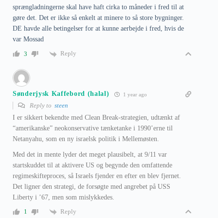
sprængladningerne skal have haft cirka to måneder i fred til at
gøre det. Det er ikke så enkelt at minere to så store bygninger.
DE havde alle betingelser for at kunne aerbejde i fred, hvis de
var Mossad
Reply
3
Sønderjysk Kaffebord (halal)
1 year ago
Reply to
steen
I er sikkert bekendte med Clean Break-strategien, udtænkt af
“amerikanske” neokonservative tænketanke i 1990’erne til
Netanyahu, som en ny israelsk politik i Mellemøsten.
Med det in mente lyder det meget plausibelt, at 9/11 var
startskuddet til at aktivere US og begynde den omfattende
regimeskifteproces, så Israels fjender en efter en blev fjernet.
Det ligner den strategi, de forsøgte med angrebet på USS
Liberty i ’67, men som mislykkedes.
Reply
1