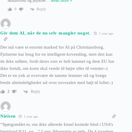
skidzofreni og psykose
…
Read more »
Reply
0
Giv dem AI, når de nu selv mangler noget.
1 year ago
Der må være et enormt marked for AI på Christiansborg.
Fjolserne har brug for en intelligent kovending, men den kan
de ikke udføre, fordi deres roer er helt lammet og dem EU har
ikke fortalt, om koen skal vende til højre eller til venstre:-)
Det er en ynk at overvære de tamme lemmer stå og bræge
brede almindeligheder ud over sovesalen med højt til loftet.-)
Reply
2
Nielsen
1 year ago
“Spørgsmålet er, om ikke allerede Israel kostede blod i USA’s
hjemland 9/11, og…” Larry Silverstein er jøde, De 4 israelere,