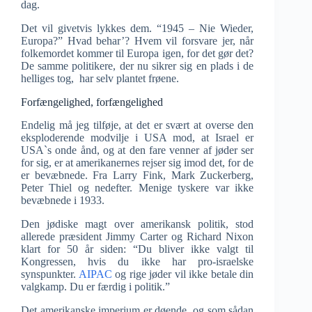
dag.
Det vil givetvis lykkes dem. “1945 – Nie Wieder,
Europa?” Hvad behar’? Hvem vil forsvare jer, når
folkemordet kommer til Europa igen, for det gør det?
De samme politikere, der nu sikrer sig en plads i de
helliges tog, har selv plantet frøene.
Forfængelighed, forfængelighed
Endelig må jeg tilføje, at det er svært at overse den
eksploderende modvilje i USA mod, at Israel er
USA`s onde ånd, og at den fare venner af jøder ser
for sig, er at amerikanernes rejser sig imod det, for de
er bevæbnede. Fra Larry Fink, Mark Zuckerberg,
Peter Thiel og nedefter. Menige tyskere var ikke
bevæbnede i 1933.
Den jødiske magt over amerikansk politik, stod
allerede præsident Jimmy Carter og Richard Nixon
klart for 50 år siden: “Du bliver ikke valgt til
Kongressen, hvis du ikke har pro-israelske
synspunkter.
AIPAC
og rige jøder vil ikke betale din
valgkamp. Du er færdig i politik.”
Det amerikanske imperium er døende, og som sådan