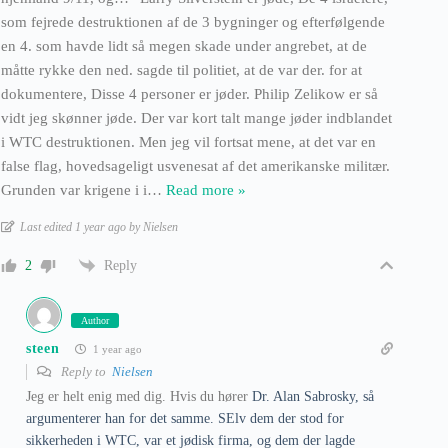
som fejrede destruktionen af de 3 bygninger og efterfølgende
en 4. som havde lidt så megen skade under angrebet, at de
måtte rykke den ned. sagde til politiet, at de var der. for at
dokumentere, Disse 4 personer er jøder. Philip Zelikow er så
vidt jeg skønner jøde. Der var kort talt mange jøder indblandet
i WTC destruktionen. Men jeg vil fortsat mene, at det var en
false flag, hovedsageligt usvenesat af det amerikanske militær.
Grunden var krigene i i
…
Read more »
Last edited 1 year ago by Nielsen
Reply
2
Author
steen
1 year ago
Reply to
Nielsen
Jeg er helt enig med dig. Hvis du hører
Dr. Alan Sabrosky, så
argumenterer han for det samme. SElv dem der stod for
sikkerheden i WTC, var et jødisk firma, og dem der lagde