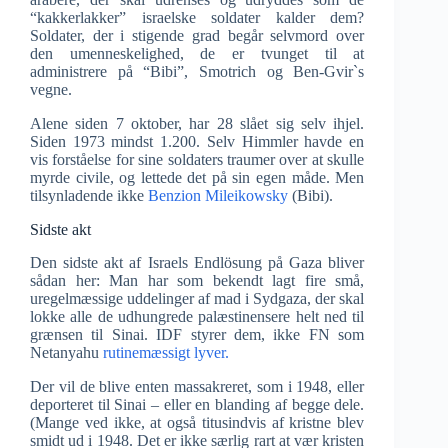
“kakkerlakker” israelske soldater kalder dem?
Soldater, der i stigende grad begår selvmord over
den umenneskelighed, de er tvunget til at
administrere på “Bibi”, Smotrich og Ben-Gvir`s
vegne.
Alene siden 7 oktober, har 28 slået sig selv ihjel.
Siden 1973 mindst 1.200. Selv Himmler havde en
vis forståelse for sine soldaters traumer over at skulle
myrde civile, og lettede det på sin egen måde. Men
tilsynladende ikke
Benzion Mileikowsky
(Bibi).
Sidste akt
Den sidste akt af Israels Endlösung på Gaza bliver
sådan her: Man har som bekendt lagt fire små,
uregelmæssige uddelinger af mad i Sydgaza, der skal
lokke alle de udhungrede palæstinensere helt ned til
grænsen til Sinai. IDF styrer dem, ikke FN som
Netanyahu
rutinemæssigt lyver.
Der vil de blive enten massakreret, som i 1948, eller
deporteret til Sinai – eller en blanding af begge dele.
(Mange ved ikke, at også titusindvis af kristne blev
smidt ud i 1948. Det er ikke særlig rart at vær kristen