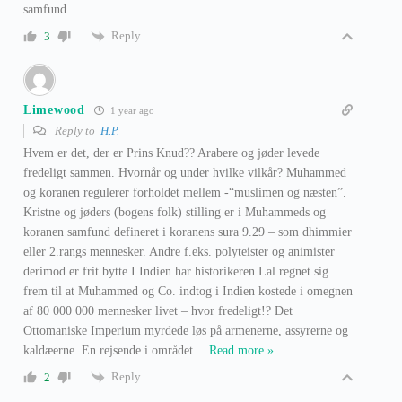
samfund.
Reply
3
Limewood
1 year ago
Reply to
H.P.
Hvem er det, der er Prins Knud?? Arabere og jøder levede
fredeligt sammen. Hvornår og under hvilke vilkår? Muhammed
og koranen regulerer forholdet mellem -“muslimen og næsten”.
Kristne og jøders (bogens folk) stilling er i Muhammeds og
koranen samfund defineret i koranens sura 9.29 – som dhimmier
eller 2.rangs mennesker. Andre f.eks. polyteister og animister
derimod er frit bytte.I Indien har historikeren Lal regnet sig
frem til at Muhammed og Co. indtog i Indien kostede i omegnen
af 80 000 000 mennesker livet – hvor fredeligt!? Det
Ottomaniske Imperium myrdede løs på armenerne, assyrerne og
kaldæerne. En rejsende i området
…
Read more »
Reply
2