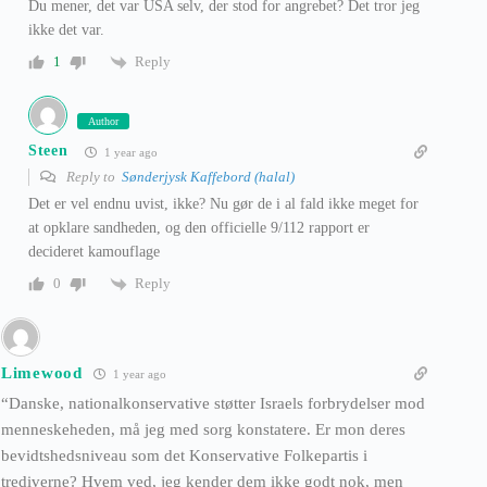
Du mener, det var USA selv, der stod for angrebet? Det tror jeg
ikke det var.
Reply
1
Author
Steen
1 year ago
Reply to
Sønderjysk Kaffebord (halal)
Det er vel endnu uvist, ikke? Nu gør de i al fald ikke meget for
at opklare sandheden, og den officielle 9/112 rapport er
decideret kamouflage
Reply
0
Limewood
1 year ago
“Danske, nationalkonservative støtter Israels forbrydelser mod
menneskeheden, må jeg med sorg konstatere. Er mon deres
bevidtshedsniveau som det Konservative Folkepartis i
trediverne? Hvem ved, jeg kender dem ikke godt nok, men