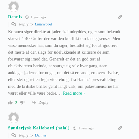
Dennis
1 year ago
Reply to
Limewood
Koranen siger direkte at jøder skal udryddes, og er som bekendt
skrevet 1.400 år før der var den konflikt om landegrænser. Men
visse mennesker har, som du siger, besluttet sig for at ignorere
det meste af den slags for udelukkende at kritisere de som
forsvarer sig imod det. Generelt er det en god test af
objektiviteten herinde, at spørge sig selv hver gang steen
anklager jøderne for noget, om det så er sandt, en overdrivelse,
eller slet og ret en løgn viderebragt fra Hamas’ presseafdeling
med de kritiske briller gemt langt væk, om palæstinenserne har
været eller ville være bedre,
…
Read more »
Reply
2
Sønderjysk Kaffebord (halal)
1 year ago
Reply to
Dennis