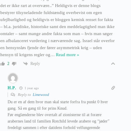
det er ikke rart at overvære..” Heldigvis er denne blogs
bestyrer tilsyneladende fuldstændig overbevist om egen
ufejlbarlighed og heldigvis er bloggen kemisk renset for fakta
– bl.a. juridiske, historiske samt den meddelagtighed man ikke
omtaler – samt mange andre fakta som man – hvis man søger
en afbalanceret vurdering i nærværende sag. Israel står overfor
en hensynsløs fjende der fører asymmetrisk krig – uden
hensyn til krigens regler og
…
Read more »
Reply
2
H.P.
1 year ago
Reply to
Limewood
Du er en af dem hvor man skal starte forfra fra punkt 0 hver
gang. Så en gang til for prins Knud.
Før englænderne blev overtalt af zionisterne til at forære
arabernes land til familien Rotchild levede arabere og “jøder”
fredeligt sammen i efter datidens forhold velfungerende