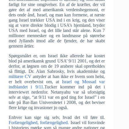
farligt for sine omgivelser. En af de kræfter, der vil
gøre det af med amerikansk verdenshegemoni, er
dets onde ånd, Israel, og man kan formene, at næste
gang Israel trækker USA ind i en krig, og den viser
sig at være direkte blodig i USA’s hjemland, bryder
USA med Israel, og det lille land står alene. Kun 7
millioner mennesker og en landmasse på størrelse
med Jyllands imod alle de fjender, de har skabt
gennem årtier.
Spørgsmålet er, om Israel ikke allerede har kostet
blod på amerikansk grund USA’ 9/11 2001, og det er
derfor, at løgnen om de 19 arabere skal opretholdes
så flittigt. Dr. Alan Sabrosky, hvis akademiske og
militære CV
antyder at han ikke er hvem som helst,
er helt overbevist om, at
Israel og Mossad var
indblandet i 9/11.
Tucker kommer ind på det i
interviewet nedenfor. Netanyahu var så uforsigtig
selv at sige, “at 9/11 var en god ting for Israel” i en
tale på Bar-Ilan Universitetet i 2008, og det beviser
flere krige og invasioner jo også.
Enhver kan sige sig selv, hvad det vil føre til.
Forfængelighed, forfængelighed.
Israel vil forsvinde
i historiens mørke som så mange andre nationer og