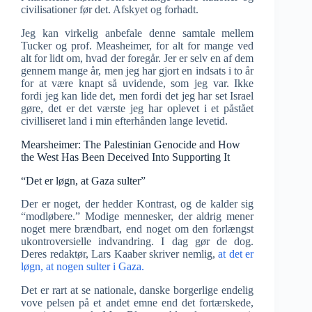
civilisationer før det. Afskyet og forhadt.
Jeg kan virkelig anbefale denne samtale mellem
Tucker og prof. Measheimer, for alt for mange ved
alt for lidt om, hvad der foregår. Jer er selv en af dem
gennem mange år, men jeg har gjort en indsats i to år
for at være knapt så uvidende, som jeg var. Ikke
fordi jeg kan lide det, men fordi det jeg har set Israel
gøre, det er det værste jeg har oplevet i et påstået
civilliseret land i min efterhånden lange levetid.
Mearsheimer: The Palestinian Genocide and How
the West Has Been Deceived Into Supporting It
“Det er løgn, at Gaza sulter”
Der er noget, der hedder Kontrast, og de kalder sig
“modløbere.” Modige mennesker, der aldrig mener
noget mere brændbart, end noget om den forlængst
ukontroversielle indvandring. I dag gør de dog.
Deres redaktør, Lars Kaaber skriver nemlig,
at det er
løgn, at nogen sulter i Gaza.
Det er rart at se nationale, danske borgerlige endelig
vove pelsen på et andet emne end det fortærskede,