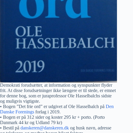
Demokrati forudsætter, at information og synspunkter flyder
frit. At disse forudsætninger ikke længere er til stede, er emnet
for denne bog, som er juraprofessor Ole Hasselbalchs sidste
og muligvis vigtigste.
• Bogen ”Det frie ord” er udgivet af Ole Hasselbalch på
Den
Danske Forenings
forlag i 2019.
• Bogen er på 312 sider og koster 295 kr + porto. (Porto
Danmark 44 kr og Udland 79 kr)
• Bestil på
danskeren@danskeren.dk
og husk navn, adresse