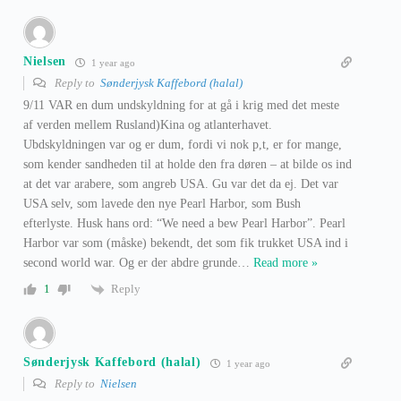
Nielsen
1 year ago
Reply to
Sønderjysk Kaffebord (halal)
9/11 VAR en dum undskyldning for at gå i krig med det meste
af verden mellem Rusland)Kina og atlanterhavet.
Ubdskyldningen var og er dum, fordi vi nok p,t, er for mange,
som kender sandheden til at holde den fra døren – at bilde os ind
at det var arabere, som angreb USA. Gu var det da ej. Det var
USA selv, som lavede den nye Pearl Harbor, som Bush
efterlyste. Husk hans ord: “We need a bew Pearl Harbor”. Pearl
Harbor var som (måske) bekendt, det som fik trukket USA ind i
second world war. Og er der abdre grunde
…
Read more »
Reply
1
Sønderjysk Kaffebord (halal)
1 year ago
Reply to
Nielsen