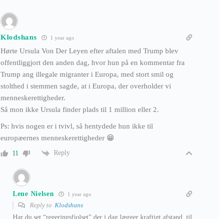
Klodshans
1 year ago
Hørte Ursula Von Der Leyen efter aftalen med Trump blev
offentliggjort den anden dag, hvor hun på en kommentar fra
Trump ang illegale migranter i Europa, med stort smil og
stolthed i stemmen sagde, at i Europa, der overholder vi
menneskerettigheder.
Så mon ikke Ursula finder plads til 1 million eller 2.
Ps: hvis nogen er i tvivl, så hentydede hun ikke til
europæernes menneskerettigheder 😁
Reply
11
Lene Nielsen
1 year ago
Reply to
Klodshans
Har du set “regeringsfjolset” der i dag lægger kraftigt afstand, til