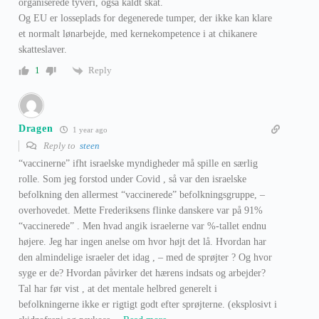
organiserede tyveri, også kaldt skat.
Og EU er losseplads for degenerede tumper, der ikke kan klare
et normalt lønarbejde, med kernekompetence i at chikanere
skatteslaver.
Reply
1
Dragen
1 year ago
Reply to
steen
“vaccinerne” ifht israelske myndigheder må spille en særlig
rolle. Som jeg forstod under Covid , så var den israelske
befolkning den allermest “vaccinerede” befolkningsgruppe, –
overhovedet. Mette Frederiksens flinke danskere var på 91%
“vaccinerede” . Men hvad angik israelerne var %-tallet endnu
højere. Jeg har ingen anelse om hvor højt det lå. Hvordan har
den almindelige israeler det idag , – med de sprøjter ? Og hvor
syge er de? Hvordan påvirker det hærens indsats og arbejder?
Tal har før vist , at det mentale helbred generelt i
befolkningerne ikke er rigtigt godt efter sprøjterne. (eksplosivt i