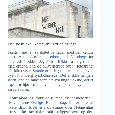
Den sidste akt i Netanyahu´s “Endlösung”
Første gang jeg så skiltet på gaden med den kendte
tekst, var nedenfor
kejserborgen i Nürnberg
for
halvtreds år siden. Jeg forbandt ikke så meget mere
med ordene, end de pulveriserede byer, fotografiet
på skiltet viste.
Stunde null.
Jeg tænkte ikke på, hvad
byen Nürnberg symboliserede. Det er ikke længere
siden, end da mine forældre var unge voksne, det er
lige om hjørnet. I dag har jeg nødvendigvis flere
associationer.
“Folkemord og forbrydelse mod menneskeheden,”
skriver pæne
Sveriges Radio i dag
. Det er toner af
nyere dato. Israel er i opløsning over Netanyahus
messianske, racistiske, rabiat-religøse styre og dets