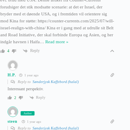
evt. brud med USA. Denne artikel fra Counter-Currents
forudsiger det stik modsatte scenarie: at det er Israel, der
bryder med et døende USA, og i fremtiden vil orientere sig
mod Kina for støtte: https://counter-currents.com/2025/07/will-
israel-realign-with-china/ Kina er i gang med at udrulle sit Belt
and Road Initiative, der skal forbinde Europa og Asien, og her
indgår havnen i Haifa
…
Read more »
Reply
4
H.P.
1 year ago
Reply to
Sønderjysk Kaffebord (halal)
Interessant perspektiv.
Reply
2
Author
steen
1 year ago
Reply to
Sønderjysk Kaffebord (halal)