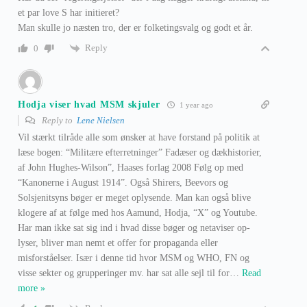
et par love S har initieret?
Man skulle jo næsten tro, der er folketingsvalg og godt et år.
Reply
0
Hodja viser hvad MSM skjuler
1 year ago
Reply to
Lene Nielsen
Vil stærkt tilråde alle som ønsker at have forstand på politik at
læse bogen: “Militære efterretninger” Fadæser og dækhistorier,
af John Hughes-Wilson”, Haases forlag 2008 Følg op med
“Kanonerne i August 1914”. Også Shirers, Beevors og
Solsjenitsyns bøger er meget oplysende. Man kan også blive
klogere af at følge med hos Aamund, Hodja, “X” og Youtube.
Har man ikke sat sig ind i hvad disse bøger og netaviser op-
lyser, bliver man nemt et offer for propaganda eller
misforståelser. Især i denne tid hvor MSM og WHO, FN og
visse sekter og grupperinger mv. har sat alle sejl til for
…
Read
more »