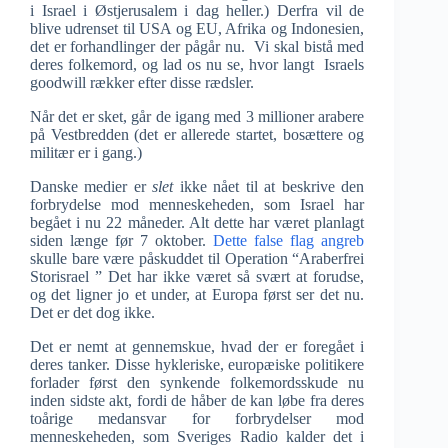
i Israel i Østjerusalem i dag heller.) Derfra vil de
blive udrenset til USA og EU, Afrika og Indonesien,
det er forhandlinger der pågår nu. Vi skal bistå med
deres folkemord, og lad os nu se, hvor langt Israels
goodwill rækker efter disse rædsler.
Når det er sket, går de igang med 3 millioner arabere
på Vestbredden (det er allerede startet, bosættere og
militær er i gang.)
Danske medier er
slet
ikke nået til at beskrive den
forbrydelse mod menneskeheden, som Israel har
begået i nu 22 måneder. Alt dette har været planlagt
siden længe før 7 oktober.
Dette false flag angreb
skulle bare være påskuddet til Operation “Araberfrei
Storisrael ” Det har ikke været så svært at forudse,
og det ligner jo et under, at Europa først ser det nu.
Det er det dog ikke.
Det er nemt at gennemskue, hvad der er foregået i
deres tanker. Disse hykleriske, europæiske politikere
forlader først den synkende folkemordsskude nu
inden sidste akt, fordi de håber de kan løbe fra deres
toårige medansvar for forbrydelser mod
menneskeheden, som Sveriges Radio kalder det i