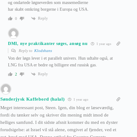
og ondartede løgneverden som massemedierne
har skabt omkring borgerne i Europa og USA.
Reply
0
DMI, nye praktikanter søges, ansøg nu
1 year ago
Reply to
Klodshans
Von der løgn lever i et parallelt univers. Hun udtalte også, at
LNG fra USA er bedre og billigere end russisk gas.
Reply
2
Sønderjysk Kaffebord (halal)
1 year ago
Meget interessant post, Steen. Igen, din blog er læseværdig,
fordi du tænker selv og skriver din mening midt imod de
helliges samfund. I dit sidste afsnit kommer du med en dyster
forudsigelse: at Israel vil stå alene, omgivet af fjender, ved et