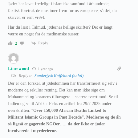
Jøder har levet fredeligt i islamiske samfund i århundrede,
faktisk foretrak de muslimer frem for os europæere, så det, du
skriver, er rent vrøvl.
Har du læst i Talmud, jødernes hellige skrifter? Det er langt
værre en noget fra de medinanske suraer.
Reply
2
Limewood
1 year ago
Reply to
Sønderjysk Kaffebord (halal)
Der er den forskel, at jødedommen har transformeret sig selv i
moderne og sekulær retning. Det kan man ikke sige om
Muhammed og koranens tilhængere – snarere tværtimod. Se til
Indien og se til Afrika. F.eks en artikel fra 29/7 2025 under
overskriften: “
Over 150,000 African Deaths Linked to
Militant Islamic Groups in Past Decade”. Medierne og de åh
så ligeså engagerede NGOer….. da der ikke er jøder
involverede i myrderierne.