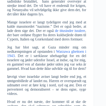
sadistiske brutalitet, hans generaler overvejer at
strejke imod det. De vil have et endemål for krigen,
og Netanyahu vil selvfølgelig ikke give dem det, for
det tåler ikke dagens lys.
Mange israelere er langt tydeligere end jeg med at
kalde massmordet “nazisme.” Det er også bedre, at
lade dem sige det. Der er også
de titusinder isralere
,
der bare ordløse flygter fra deres kuldsejlede drøm til
Cypern, Italien og Grækenland med deres formuer.
Jeg har blot sagt, at Gaza minder mig om
nedkæmpningen af opstanden i
Warzawa ghettoen i
1943
. Det er i særklasse ubehageligt for en del
israelere og jøder udenfor Israel, at indse, og for mig,
en gammel ven af danske jøder siden jeg var seks år
gammel. Hvad kan dette ikke udvikle sig til for dem?
Iøvrigt viser israelske aviser langt bedre end jeg, et
røntgenbillede af landet nu. Hæren er overspændt og
udmattet over at føre krig i nord, syd og øst. Den er
perverteret og demoraliseret – se dens egne, syge
videos.
Hvad er nu det næste, der kommer til at ske de
arabere, der skal udrenses og udryddes som de