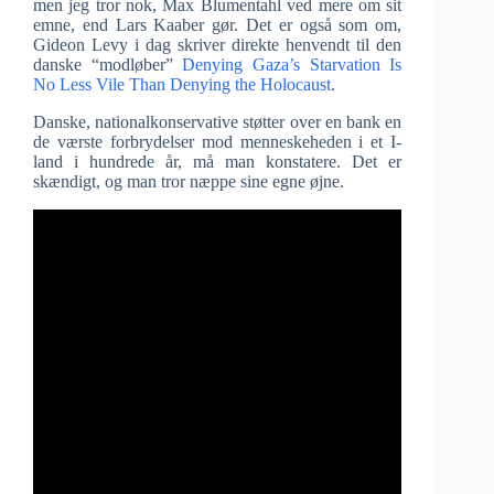
men jeg tror nok, Max Blumentahl ved mere om sit
emne, end Lars Kaaber gør. Det er også som om,
Gideon Levy i dag skriver direkte henvendt til den
danske “modløber”
Denying Gaza’s Starvation Is
No Less Vile Than Denying the Holocaust
.
Danske, nationalkonservative støtter over en bank en
de værste forbrydelser mod menneskeheden i et I-
land i hundrede år, må man konstatere. Det er
skændigt, og man tror næppe sine egne øjne.