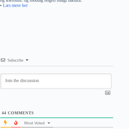
og telefonnr. og modtag bogen bilagt faktura.
•
Læs mere her
Subscribe
44
COMMENTS
Most Voted