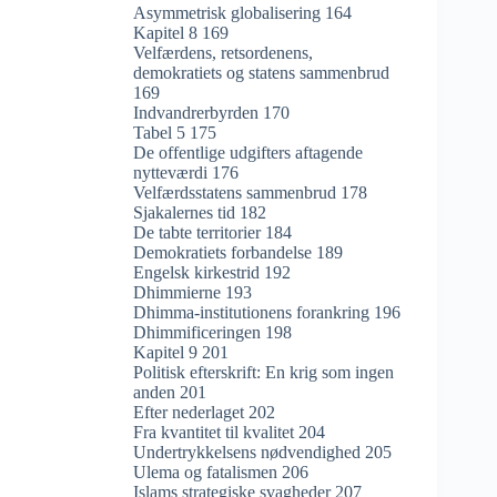
Asymmetrisk globalisering 164
Kapitel 8 169
Velfærdens, retsordenens,
demokratiets og statens sammenbrud
169
Indvandrerbyrden 170
Tabel 5 175
De offentlige udgifters aftagende
nytteværdi 176
Velfærdsstatens sammenbrud 178
Sjakalernes tid 182
De tabte territorier 184
Demokratiets forbandelse 189
Engelsk kirkestrid 192
Dhimmierne 193
Dhimma-institutionens forankring 196
Dhimmificeringen 198
Kapitel 9 201
Politisk efterskrift: En krig som ingen
anden 201
Efter nederlaget 202
Fra kvantitet til kvalitet 204
Undertrykkelsens nødvendighed 205
Ulema og fatalismen 206
Islams strategiske svagheder 207