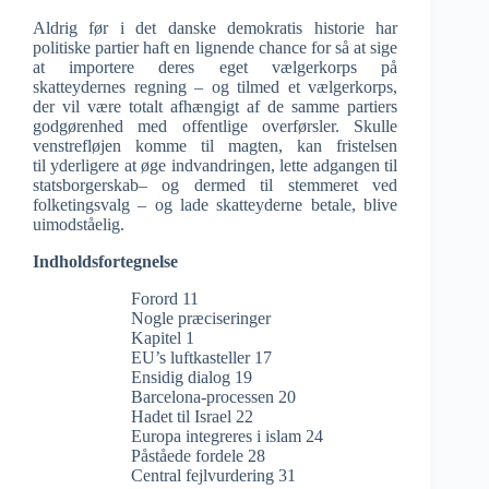
Aldrig før i det danske demokratis historie har
politiske partier haft en lignende chance for så at sige
at importere deres eget vælgerkorps på
skatteydernes regning – og tilmed et vælgerkorps,
der vil være totalt afhængigt af de samme partiers
godgørenhed med offentlige overførsler. Skulle
venstrefløjen komme til magten, kan fristelsen
til yderligere at øge indvandringen, lette adgangen til
statsborgerskab– og dermed til stemmeret ved
folketingsvalg – og lade skatteyderne betale, blive
uimodståelig.
Indholdsfortegnelse
Forord 11
Nogle præciseringer
Kapitel 1
EU’s luftkasteller 17
Ensidig dialog 19
Barcelona-processen 20
Hadet til Israel 22
Europa integreres i islam 24
Påståede fordele 28
Central fejlvurdering 31