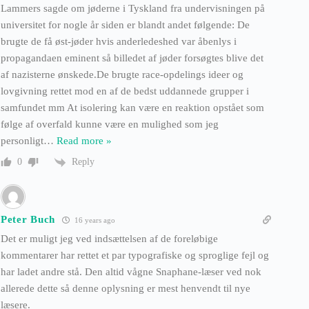
Lammers sagde om jøderne i Tyskland fra undervisningen på
universitet for nogle år siden er blandt andet følgende: De
brugte de få øst-jøder hvis anderledeshed var åbenlys i
propagandaen eminent så billedet af jøder forsøgtes blive det
af nazisterne ønskede.De brugte race-opdelings ideer og
lovgivning rettet mod en af de bedst uddannede grupper i
samfundet mm At isolering kan være en reaktion opstået som
følge af overfald kunne være en mulighed som jeg
personligt
…
Read more »
Reply
0
Peter Buch
16 years ago
Det er muligt jeg ved indsættelsen af de foreløbige
kommentarer har rettet et par typografiske og sproglige fejl og
har ladet andre stå. Den altid vågne Snaphane-læser ved nok
allerede dette så denne oplysning er mest henvendt til nye
læsere.