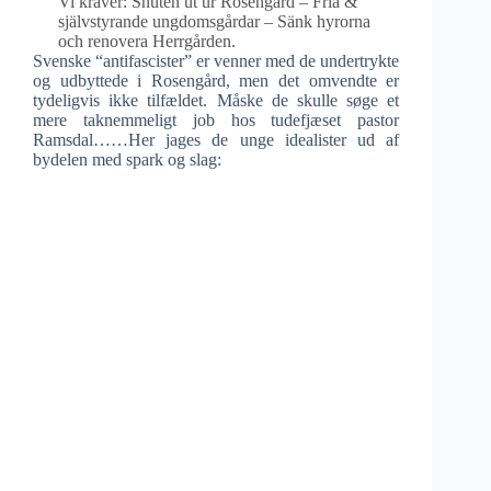
Vi kräver: Snuten ut ur Rosengård – Fria &
självstyrande ungdomsgårdar – Sänk hyrorna
och renovera Herrgården.
Svenske “antifascister” er venner med de undertrykte
og udbyttede i Rosengård, men det omvendte er
tydeligvis ikke tilfældet. Måske de skulle søge et
mere taknemmeligt job hos tudefjæset pastor
Ramsdal……Her jages de unge idealister ud af
bydelen med spark og slag: