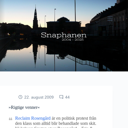
Fortsæt
til
indhold
22. august 2009
44
»Rigtige venner«
Reclaim Rosengård
är en politisk protest från
den klass som alltid blir behandlade som skit.