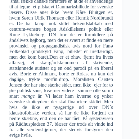
smal række danske forfattere er, at de er anvendelige
til at tegne et pilskævt Danmarksbillede for svenske
læsere. Disse aner ikke hvem Kåre Bluitgen er,
hvem Søren Ulrik Thomsen eller Henrik Nordbrandt
er. De har knapt nok stiftet bekendstabkab med
centrum-venstre bogen Adskillelsens politik eller
Rune Lykkeberg. DN tror de er formidlere på
åndslivets højborg, men det er svært at finde en mere
provinsiel og propagandistisk avis nord for Fanø
Folkeblad (undskyld Fanø, billedet er uretfærdigt,
men det kom bare).Den er et øhav, fjernt fra livets
alfarvej, et skærgårdsfænomen af skrivende,
statslønnede autister og en ond parodi på en liberal
avis. Borte er Ahlmark, borte er Rojas, nu kun det
daglige, trykte morfin-drop. Moralisten Carsten
Jensen der har sine stærke sider, men ikke ejer for to
øre politisk sans, kværner videre i samme rille som i
snart
mange
år. Vi lader ham kværne og ynker
svenske skatteydere, der skal financiere skidtet. Men
hvis de ikke er nysgerrige ud over DN´s
klaustrofobiske verden, så har de ikke fortjent en
bedre skæbne, end den de har fået. På søsteravisen
på Rådhuspladsen 37, blæser der trods alt vinde ind
fra alle verdenshjørner, der stedvis forstyrrer den
evige hvile.