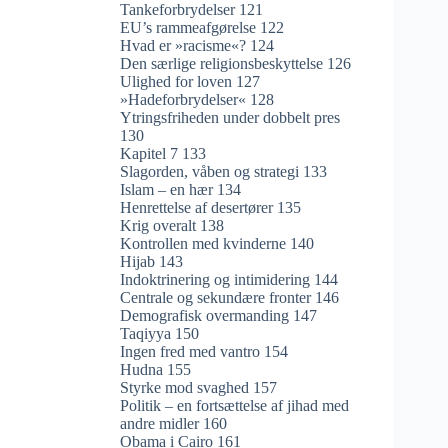
Tankeforbrydelser 121
EU’s rammeafgørelse 122
Hvad er »racisme«? 124
Den særlige religionsbeskyttelse 126
Ulighed for loven 127
»Hadeforbrydelser« 128
Ytringsfriheden under dobbelt pres
130
Kapitel 7 133
Slagorden, våben og strategi 133
Islam – en hær 134
Henrettelse af desertører 135
Krig overalt 138
Kontrollen med kvinderne 140
Hijab 143
Indoktrinering og intimidering 144
Centrale og sekundære fronter 146
Demografisk overmanding 147
Taqiyya 150
Ingen fred med vantro 154
Hudna 155
Styrke mod svaghed 157
Politik – en fortsættelse af jihad med
andre midler 160
Obama i Cairo 161