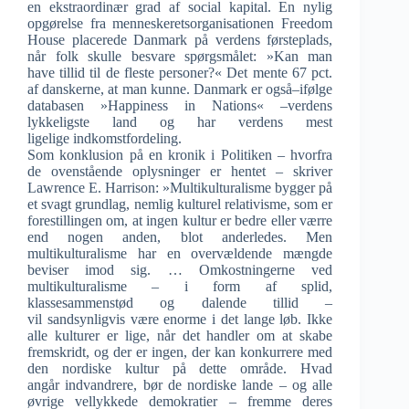
en ekstraordinær grad af social kapital. En nylig
opgørelse fra menneskeretsorganisationen Freedom
House placerede Danmark på verdens førsteplads,
når folk skulle besvare spørgsmålet: »Kan man
have tillid til de fleste personer?« Det mente 67 pct.
af danskerne, at man kunne. Danmark er også–ifølge
databasen »Happiness in Nations« –verdens
lykkeligste land og har verdens mest
ligelige indkomstfordeling.
Som konklusion på en kronik i Politiken – hvorfra
de ovenstående oplysninger er hentet – skriver
Lawrence E. Harrison: »Multikulturalisme bygger på
et svagt grundlag, nemlig kulturel relativisme, som er
forestillingen om, at ingen kultur er bedre eller værre
end nogen anden, blot anderledes. Men
multikulturalisme har en overvældende mængde
beviser imod sig. … Omkostningerne ved
multikulturalisme – i form af splid,
klassesammenstød og dalende tillid –
vil sandsynligvis være enorme i det lange løb. Ikke
alle kulturer er lige, når det handler om at skabe
fremskridt, og der er ingen, der kan konkurrere med
den nordiske kultur på dette område. Hvad
angår indvandrere, bør de nordiske lande – og alle
øvrige vellykkede demokratier – fremme deres