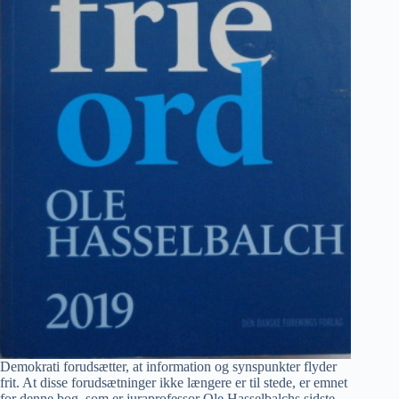
Demokrati forudsætter, at information og synspunkter flyder
frit. At disse forudsætninger ikke længere er til stede, er emnet
for denne bog, som er juraprofessor Ole Hasselbalchs sidste