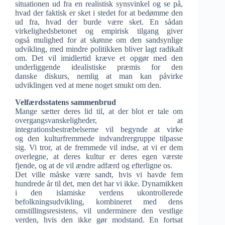
situationen ud fra en realistisk synsvinkel og se på,
hvad der faktisk er sket i stedet for at bedømme den
ud fra, hvad der burde være sket. En sådan
virkelighedsbetonet og empirisk tilgang giver
også mulighed for at skønne om den sandsynlige
udvikling, med mindre politikken bliver lagt radikalt
om. Det vil imidlertid kræve et opgør med den
underliggende idealistiske præmis for den
danske diskurs, nemlig at man kan påvirke
udviklingen ved at mene noget smukt om den.
Velfærdsstatens sammenbrud
Mange sætter deres lid til, at der blot er tale om
overgangsvanskeligheder, at
integrationsbestræbelserne vil begynde at virke
og den kulturfremmede indvandrergruppe tilpasse
sig. Vi tror, at de fremmede vil indse, at vi er dem
overlegne, at deres kultur er deres egen værste
fjende, og at de vil ændre adfærd og efterligne os.
Det ville måske være sandt, hvis vi havde fem
hundrede år til det, men det har vi ikke. Dynamikken
i den islamiske verdens ukontrollerede
befolkningsudvikling, kombineret med dens
omstillingsresistens, vil underminere den vestlige
verden, hvis den ikke gør modstand. En fortsat