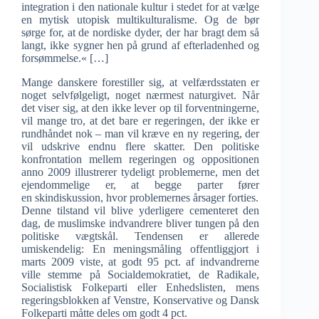
integration i den nationale kultur i stedet for at vælge
en mytisk utopisk multikulturalisme. Og de bør
sørge for, at de nordiske dyder, der har bragt dem så
langt, ikke sygner hen på grund af efterladenhed og
forsømmelse.« […]
Mange danskere forestiller sig, at velfærdsstaten er
noget selvfølgeligt, noget nærmest naturgivet. Når
det viser sig, at den ikke lever op til forventningerne,
vil mange tro, at det bare er regeringen, der ikke er
rundhåndet nok – man vil kræve en ny regering, der
vil udskrive endnu flere skatter. Den politiske
konfrontation mellem regeringen og oppositionen
anno 2009 illustrerer tydeligt problemerne, men det
ejendommelige er, at begge parter fører
en skindiskussion, hvor problemernes årsager forties.
Denne tilstand vil blive yderligere cementeret den
dag, de muslimske indvandrere bliver tungen på den
politiske vægtskål. Tendensen er allerede
umiskendelig: En meningsmåling offentliggjort i
marts 2009 viste, at godt 95 pct. af indvandrerne
ville stemme på Socialdemokratiet, de Radikale,
Socialistisk Folkeparti eller Enhedslisten, mens
regeringsblokken af Venstre, Konservative og Dansk
Folkeparti måtte deles om godt 4 pct.