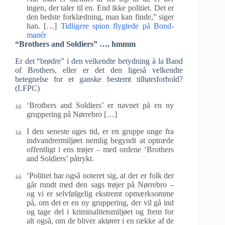
ingen, der taler til en. End ikke politiet. Det er
den bedste forklædning, man kan finde,” siger
han. […]
Tidligere spion flygtede på Bond-
manér
“Brothers and Soldiers” …. hmmm
Er det “brødre” i den velkendte betydning à la Band
of Brothers, eller er det den ligeså velkendte
betegnelse for et ganske bestemt tilhørsforhold?
(LFPC)
‘Brothers and Soldiers’ er navnet på en ny
gruppering på Nørrebro […]
I den seneste uges tid, er en gruppe unge fra
indvandrermiljøet nemlig begyndt at optræde
offentligt i ens trøjer – med ordene ‘Brothers
and Soldiers’ påtrykt.
‘Politiet har også noteret sig, at der er folk der
går rundt med den sags trøjer på Nørrebro –
og vi er selvfølgelig ekstremt opmærksomme
på, om det er en ny gruppering, der vil gå ind
og tage del i kriminalitetsmiljøet og frem for
alt også, om de bliver aktører i en række af de