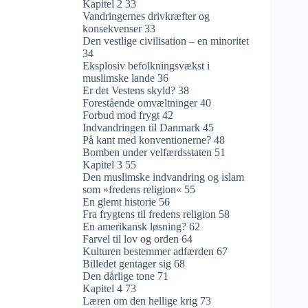
Kapitel 2 33
Vandringernes drivkræfter og
konsekvenser 33
Den vestlige civilisation – en minoritet
34
Eksplosiv befolkningsvækst i
muslimske lande 36
Er det Vestens skyld? 38
Forestående omvæltninger 40
Forbud mod frygt 42
Indvandringen til Danmark 45
På kant med konventionerne? 48
Bomben under velfærdsstaten 51
Kapitel 3 55
Den muslimske indvandring og islam
som »fredens religion« 55
En glemt historie 56
Fra frygtens til fredens religion 58
En amerikansk løsning? 62
Farvel til lov og orden 64
Kulturen bestemmer adfærden 67
Billedet gentager sig 68
Den dårlige tone 71
Kapitel 4 73
Læren om den hellige krig 73