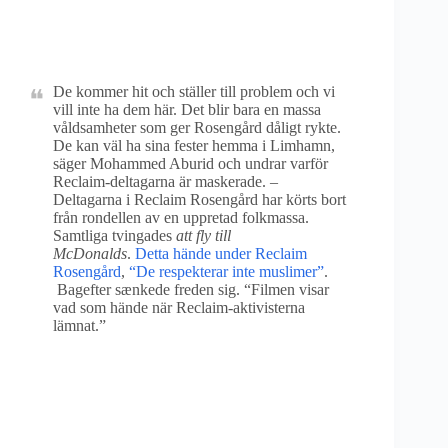
De kommer hit och ställer till problem och vi
vill inte ha dem här. Det blir bara en massa
våldsamheter som ger Rosengård dåligt rykte.
De kan väl ha sina fester hemma i Limhamn,
säger Mohammed Aburid och undrar varför
Reclaim-deltagarna är maskerade. –
Deltagarna i Reclaim Rosengård har körts bort
från rondellen av en uppretad folkmassa.
Samtliga tvingades
att fly till
McDonalds
.
Detta hände under Reclaim
Rosengård
,
“De respekterar inte muslimer”
.
Bagefter sænkede freden sig. “Filmen visar
vad som hände när Reclaim-aktivisterna
lämnat.”