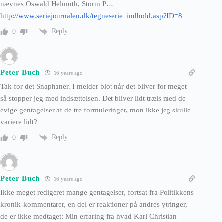
nævnes Oswald Helmuth, Storm P…
http://www.seriejournalen.dk/tegneserie_indhold.asp?ID=8
Reply
0
Peter Buch
16 years ago
Tak for det Snaphaner. I melder blot når det bliver for meget
så stopper jeg med indsættelsen. Det bliver lidt træls med de
evige gentagelser af de tre formuleringer, mon ikke jeg skulle
variere lidt?
Reply
0
Peter Buch
16 years ago
Ikke meget redigeret mange gentagelser, fortsat fra Politikkens
kronik-kommentarer, en del er reaktioner på andres ytringer,
de er ikke medtaget: Min erfaring fra hvad Karl Christian