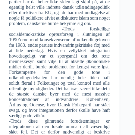
partier har da heller ikke siden lagt skjul på, at de
egentlig helst ville indrette dansk udlændingepolitik
efter direktiver fra EU, og de har med undtagelse af
nogle få politikere afvist at diskutere islam som noget
problem, danskerne burde bekymre sig om.
-Trods forskellige
socialdemokratiske oprørsforsøg i slutningen af
1990’erne mod konsekvenserne af udlændingeloven
fra 1983, endte partiets indvandringskritiske fløj med
at lide nederlag. Hvis en vellykket integration
hovedsageligt var et spørgsmål om det rette
menneskesyn samt vilje til at afsætte økonomiske
midler dertil, burde problemet for længst være løst.
Forkæmperne for den gode tone i
udlændingedebatten har nemlig hele tiden haft
solidt flertal i Folketinget og total kontrol med alle
offentlige myndigheder. Det har især været tilfældet i
de største danske byer med de mest massive
koncentrationer af indvandrere: København,
Århus og Odense, hvor Dansk Folkeparti har stået
svagt, og hvor integrationen derfor skulle have haft
særligt gode vilkår.
-Trods disse glimrende forudsætninger er
integrationen af den lokale umma i alt væsentligt
slået fejl. Det er derfor nødvendigt at beskrive