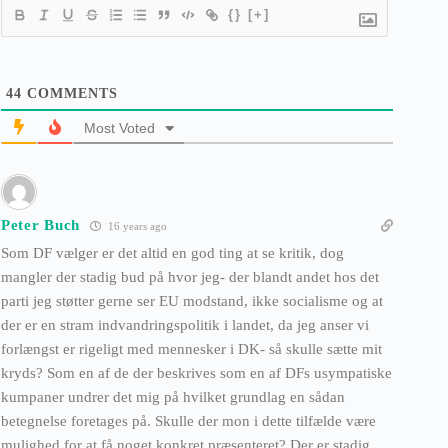
{}
[+]
44
COMMENTS
Most Voted
Peter Buch
16 years ago
Som DF vælger er det altid en god ting at se kritik, dog
mangler der stadig bud på hvor jeg- der blandt andet hos det
parti jeg støtter gerne ser EU modstand, ikke socialisme og at
der er en stram indvandringspolitik i landet, da jeg anser vi
forlængst er rigeligt med mennesker i DK- så skulle sætte mit
kryds? Som en af de der beskrives som en af DFs usympatiske
kumpaner undrer det mig på hvilket grundlag en sådan
betegnelse foretages på. Skulle der mon i dette tilfælde være
mulighed for at få noget konkret præsenteret? Der er stadig