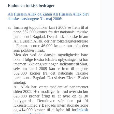
Endnu en irakisk bedrager
Ali Hussein Allak og Zahra Ali Hussein Allak blev
danske statsborgere 31. maj 2006:
Imam og toppolitiker kan i 2009 se frem til at
tjene 552.000 kroner fra det nationale irakiske
parlament i Bagdad. Den dansk-irakiske Imam
Ali Hussein Allak, der har folkeregisteradresse
i Farum, scorer 46.000 kroner om måneden
som politiker i Irak.
Men det ved de danske myndigheder bare
ikke. I følge Ekstra Bladets oplysninger, så har
imamen ikke opgivet nogen indkomst til Skat,
selv om han i 2009 kan se frem til at tjene
552.000 kroner fra det nationale irakiske
parlament i Bagdad. Det skriver Ekstra Bladet
søndag.
Ali Allak har været medlem af parlamentet
siden 2005. Her modtager han ud over sin løn
828.000 kroner årligt til at hyre op til 30
bodyguards. Derudover står den på fri
luksuslejlighed i Bagdads internationale zone
og 414.000 kroner til at købe bil for.
Irakisk