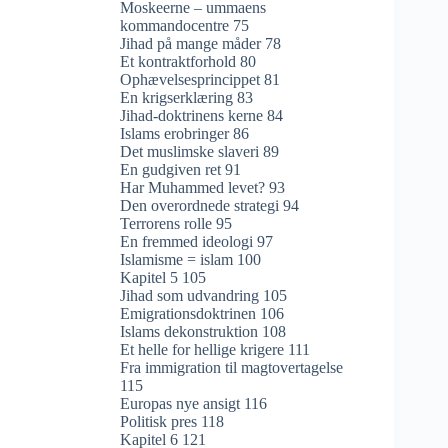
Moskeerne – ummaens
kommandocentre 75
Jihad på mange måder 78
Et kontraktforhold 80
Ophævelsesprincippet 81
En krigserklæring 83
Jihad-doktrinens kerne 84
Islams erobringer 86
Det muslimske slaveri 89
En gudgiven ret 91
Har Muhammed levet? 93
Den overordnede strategi 94
Terrorens rolle 95
En fremmed ideologi 97
Islamisme = islam 100
Kapitel 5 105
Jihad som udvandring 105
Emigrationsdoktrinen 106
Islams dekonstruktion 108
Et helle for hellige krigere 111
Fra immigration til magtovertagelse
115
Europas nye ansigt 116
Politisk pres 118
Kapitel 6 121