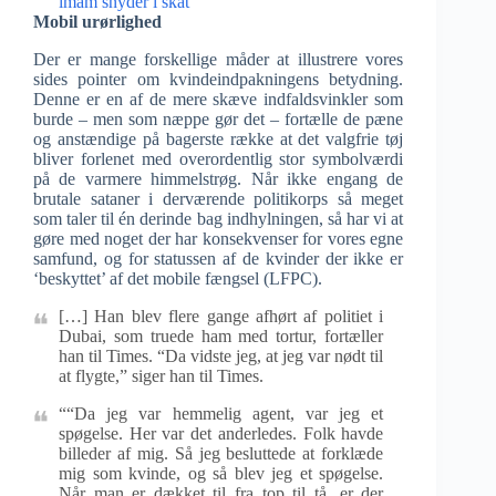
imam snyder i skat
Mobil urørlighed
Der er mange forskellige måder at illustrere vores
sides pointer om kvindeindpakningens betydning.
Denne er en af de mere skæve indfaldsvinkler som
burde – men som næppe gør det – fortælle de pæne
og anstændige på bagerste række at det valgfrie tøj
bliver forlenet med overordentlig stor symbolværdi
på de varmere himmelstrøg. Når ikke engang de
brutale sataner i derværende politikorps så meget
som taler til én derinde bag indhylningen, så har vi at
gøre med noget der har konsekvenser for vores egne
samfund, og for statussen af de kvinder der ikke er
‘beskyttet’ af det mobile fængsel (LFPC).
[…] Han blev flere gange afhørt af politiet i
Dubai, som truede ham med tortur, fortæller
han til Times. “Da vidste jeg, at jeg var nødt til
at flygte,” siger han til Times.
““Da jeg var hemmelig agent, var jeg et
spøgelse. Her var det anderledes. Folk havde
billeder af mig. Så jeg besluttede at forklæde
mig som kvinde, og så blev jeg et spøgelse.
Når man er dækket til fra top til tå, er der