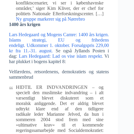
konfliktscenarier, vi ser i københavnske
områder,’ siger Kim Kliver, der er chef for
politiets Nationale Efterforskningscenter. […]
Ny gruppe markerer sig på Nørrebro
1400 års krigen
Lars Hedegaard og Mogens Camre: 1400 års krigen.
Islams strategi, EU og frihedens
endeligt. Udkommer 1. oktober. Forsalgspris 229,00
kr fra 11.-31. august.
Se også Jyllands Posten i
dag:
Lars Hedegaard: Lad os vise islam respekt.
Vi
har plukket i bogens kapitel 8:
Velfærdens, retsordenens, demokratiets og statens
sammenbrud
HIDTIL ER INDVANDRINGEN – og
specielt den muslimske indvandring – i alt
væsentligt blevet diskuteret som et
moralsk anliggende. Det er aldrig blevet
udtrykt klare end af den tidligere
radikale leder Marianne Jelved, da hun i
sommeren 2004 stod frem med sine
»ultimative krav« til et kommende
regeringssamarbejde med Socialdemokratiet: