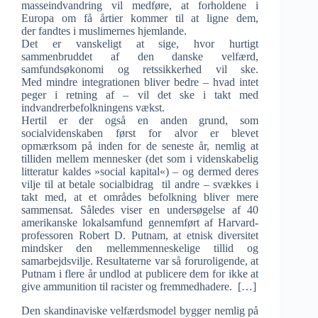
masseindvandring vil medføre, at forholdene i
Europa om få årtier kommer til at ligne dem,
der fandtes i muslimernes hjemlande.
Det er vanskeligt at sige, hvor hurtigt
sammenbruddet af den danske velfærd,
samfundsøkonomi og retssikkerhed vil ske.
Med mindre integrationen bliver bedre – hvad intet
peger i retning af – vil det ske i takt med
indvandrerbefolkningens vækst.
Hertil er der også en anden grund, som
socialvidenskaben først for alvor er blevet
opmærksom på inden for de seneste år, nemlig at
tilliden mellem mennesker (det som i videnskabelig
litteratur kaldes »social kapital«) – og dermed deres
vilje til at betale socialbidrag til andre – svækkes i
takt med, at et områdes befolkning bliver mere
sammensat. Således viser en undersøgelse af 40
amerikanske lokalsamfund gennemført af Harvard-
professoren Robert D. Putnam, at etnisk diversitet
mindsker den mellemmenneskelige tillid og
samarbejdsvilje. Resultaterne var så foruroligende, at
Putnam i flere år undlod at publicere dem for ikke at
give ammunition til racister og fremmedhadere. […]
Den skandinaviske velfærdsmodel bygger nemlig på