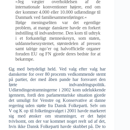
»Jeg vægter overholdelsen af de
internationale konventioner højere, end om
der kommer 4.000 eller 10.000 udlændinge til
Danmark ved familiesammenføringer.«
Ifølge meningseliten var det egentlige
problem, at mange danskere havde en forkert
indstilling til indvandrerne. Den kom til udtryk
i et forkasteligt menneskesyn, som staten,
uddannelsessystemet, størstedelen af pressen
samt talrige ngo’er og halvofficielle organer
foruden EU og FN gjorde deres bedste for at
bekæmpe.
Og med betydeligt held. Ved valg efter valg har
danskerne for over 80 procents vedkommende stemt
på partier, der med åben pande har forsvaret den
førte indvandringspolitik.
Udlændingestramningerne i 2002 kom udelukkende
igennem, fordi den parlamentariske situation gjorde
det umuligt for Venstre og Konservative at danne
regering uden støtte fra Dansk Folkeparti. Selv om
V og K op til folketingsvalget i 2001 havde markeret
sig med ønsker om stramninger, er det højst
tvivlsomt, om der var kommet noget reelt ud af det,
hvis ikke Dansk Folkeparti havde skubbet på. De to