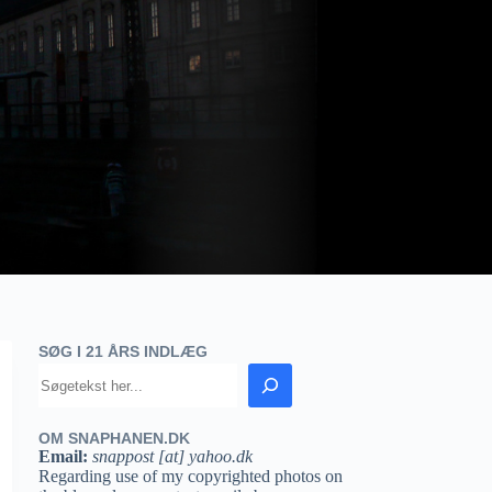
SØG I 21 ÅRS INDLÆG
OM SNAPHANEN.DK
Email:
snappost [at] yahoo.dk
Regarding use of my copyrighted photos on