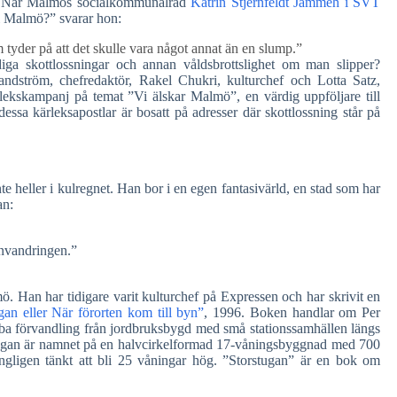
d? När Malmös socialkommunalråd
Katrin Stjernfeldt Jammeh i SVT
 i Malmö?” svarar hon:
m tyder på att det skulle vara något annat än en slump.”
ga skottlossningar och annan våldsbrottslighet om man slipper?
 Sandström, chefredaktör, Rakel Chukri, kulturchef och Lotta Satz,
lekskampanj på temat ”Vi älskar Malmö”, en värdig uppföljare till
dessa kärleksapostlar är bosatt på adresser där skottlossning står på
 heller i kulregnet. Han bor i en egen fantasivärld, en stad som har
an:
invandringen.”
. Han har tidigare varit kulturchef på Expressen och har skrivit en
gan eller När förorten kom till byn”
, 1996. Boken handlar om Per
a förvandling från jordbruksbygd med små stationssamhällen längs
stugan är namnet på en halvcirkelformad 17-våningsbyggnad med 700
ngligen tänkt att bli 25 våningar hög. ”Storstugan” är en bok om