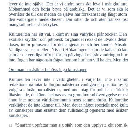
lever de inte själva. Det är vi andra som ska leva i mångkultu
Mohammed och börja bryta på arabiska. Det är vi som ska lev
överlåter de till oss medan de själva har förskansat sig långt utom
den välbärgade medelklassen. Där sitter de och äter franska ost
mångkulturella så det ryker.
Kultureliten har ett val, i kraft av sina välfyllda plånböcker. D
exotiska kryddor och pittoresk torghandel i exakt de utvalda del
doser, inom gränserna för det angenäma och berikande. Absolut 
Vanliga svenskar eller ”Nisse i Hökarängen” som de kallas på lande
som är de verkliga offren för en påtvingad massinvandring och m
inte. Ingen har någonsin frågat honom hur han vill ha det. Men det
Om man har åsikter behövs inga kunskaper
Kultureliten lever inte i verkligheten, i varje fall inte i s
redaktionerna intar kulturjournalisterna vanligen en position av
vulgära allmänjournalisterna, med undantag för politiska kärleks
likasinnade, de kännetecknas av en grundmurad övertygelse om sin 
ännu inte noterat världskommunismens sammanbrott. Kultureliten
verklighet de inte känner till. Men det är något speciellt med kul
av kunskaper utan ersätter dem fullständigt ogenerat med åsikter.
kunskaper.
”Snarare uppfattar man sig själv som den upplysta elit som ska