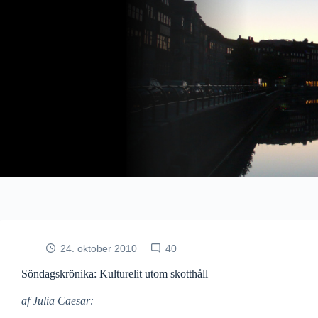
Fortsæt
til
indhold
24. oktober 2010
40
Söndagskrönika: Kulturelit utom skotthåll
af Julia Caesar: