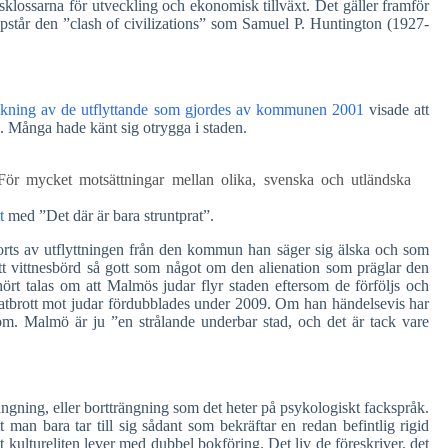
sklossarna för utveckling och ekonomisk tillväxt. Det gäller framför
uppstår den ”clash of civilizations” som Samuel P. Huntington (1927-
kning av de utflyttande som gjordes av kommunen 2001
visade att
tta. Många hade känt sig otrygga i staden.
För mycket motsättningar mellan olika, svenska och utländska
t
med ”Det där är bara struntprat”.
jorts av utflyttningen från den kommun han säger sig älska och som
Ett vittnesbörd så gott som något om den alienation som präglar den
hört talas om att Malmös judar flyr staden eftersom de förföljs och
 hatbrott mot judar fördubblades under 2009. Om han händelsevis har
m. Malmö är ju ”en strålande underbar stad, och det är tack vare
ängning, eller bortträngning som det heter på psykologiskt fackspråk.
 man bara tar till sig sådant som bekräftar en redan befintlig rigid
t kultureliten lever med dubbel bokföring. Det liv de föreskriver, det