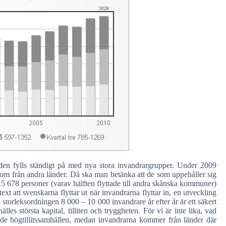
en fylls ständigt på med nya stora invandrargrupper. Under 2009
kom från andra länder. Då ska man betänka att de som uppehåller sig
15 678 personer (varav hälften flyttade till andra skånska kommuner)
text att svenskarna flyttar ut när invandrarna flyttar in, en utveckling
i storleksordningen 8 000 – 10 000 invandrare år efter år är ett säkert
lles största kapital, tilliten och tryggheten. För vi är inte lika, vad
ade högtillitssamhällen, medan invandrarna kommer från länder där