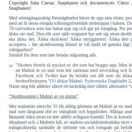
Copyright Julia Caesar, Snaphanen och document.no. Citera g
Snaphanen!
Med sömngångaraktig förutsägbarhet häver de upp sina röster, proff
med att få deras enögda tolkningsföreträde nedstoppat i halsen. De
78-varvsskiva som har hakat upp sig och går på tomgång. Nu pre
älska sin stad. Den elit som själv nogsamt har satt sig utom skotth
ska älska det. Älska skräcken! Älska otryggheten! Älska den po
acceptera – lite skottlossning ibland är väl ändå ett ganska lågt p
välsignelser?
Särskilt för dem som inte betalar någonting alls.
”Skotten förstör så mycket av det som har byggts upp. Men de
att Malmö är en stad som hör samman med utveckling och fr
Facebook och Twitter kan du berätta om allt som du älska
brottsofferjouren.”(
Vi älskar Malmö. Sydsvenska Dagbladet 2
Nästa steg blir alldeles säkert ett fackeltåg mot våldet, alternati
“Skottlossning i Malmö av en slump”
Mer realistiskt uttryckt: Vi får aldrig glömma att Malmö är en st
stad som långsamt dör av mångfald och hopplöshet. Många andr
liknande öden inom en inte alltför avlägsen framtid. Det är konsek
riksplanet och, i Malmös fall, av stadens socialdemokratiska styre m
mångkulturella samhälle de drömde om och tvingade på befolkni