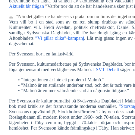
bekymrade och tagna på sängen av skottlossning och våldsdå
Aktuellt får frågan
”Varför tror du att de här händelserna sker just
”När det gäller de händelser vi pratar om nu finns det inget so
Vem vill bo i en stad som av en ren slump drabbas av ständi
Kultureliten vill. Heidi Avellan, politisk chefredaktör, Daniel
samtliga Sydsvenska Dagbladet, vill. De har dragit igång en kär
Aftonbladets
”Vi gillar olika”-kampanj
. Låt mig gissa: ingen av 
dagsschemat.
Per Svensson bor i en fantasivärld
Per Svensson, kulturmedarbetare på Sydsvenska Dagbladet, bor inte
föga gemensamt med verklighetens Malmö
. I SVT Debatt
säger h
• ”Integrationen är inte ett problem i Malmö.”
• ”Malmö är en strålande underbar stad, och det är tack vare 
• ”Malmö är en mer välmående stad än någonsin tidigare.”
Per Svensson är kulturjournalist på Sydsvenska Dagbladet i Malmö
bok med kritik av det framväxande moderna samhället,
”Storstu
Svenssons uppväxtmiljö, Stockholmsförorten Täby och dess snabb
Roslagsbanan till modern förort under 1960- och 70-talen. Stor
lägenheter i Täby centrum, byggd i 70-talets början och urspru
hemlöshet. Per Svensson kände främlingskap i Täby. Han skriver: