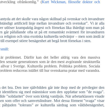
tveckling ofrånkomlig.” (
Kurt Wickman, filosofie doktor och
ens antyda att det skulle vara någon skillnad på svenskar och invandrare
tändigt artificiell linje mellan invandrare och svenskar”. Vi är alla
torer utlöser krampaktig ångest och förnekas lika ihärdigt som man på
n går påfallande ofta ut på ett romantiskt svärmeri för invandraren
va religion och sina exotiska kulturella sedvänjor – men som ändå är
till exempel större benägenhet att begå brott förnekas i sten.
smill
:
 är problemet. Därför kan det heller aldrig vara den massiva
v den senaste generationen som är den mest avgörande strukturella
 allvar i Sverige. Kulturella problem. Politiska problem. Sociala
oblem reduceras istället till hur svenskarna pratar med varandra.
 det bra. Den inre självbilden går inte ihop med de privilegier den
t identifiera sig med människor som den uppfattar som ”de svaga”.
de ”solidaritet” över som kletig vaniljsås. När arbetarklassen visade
ollen som offer och samvetslindrare. Mot dessa förment ”svaga” visar
t påbjuden ”tolerans” av kulturella särdrag som våldsbenägenhet,