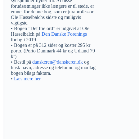
synspunkter flyder frit. At disse
forudsætninger ikke længere er til stede, er
emnet for denne bog, som er juraprofessor
Ole Hasselbalchs sidste og muligvis
vigtigste.
• Bogen ”Det frie ord” er udgivet af Ole
Hasselbalch på
Den Danske Forenings
forlag i 2019.
• Bogen er på 312 sider og koster 295 kr +
porto. (Porto Danmark 44 kr og Udland 79
kr)
• Bestil på
danskeren@danskeren.dk
og
husk navn, adresse og telefonnr. og modtag
bogen bilagt faktura.
•
Læs mere her