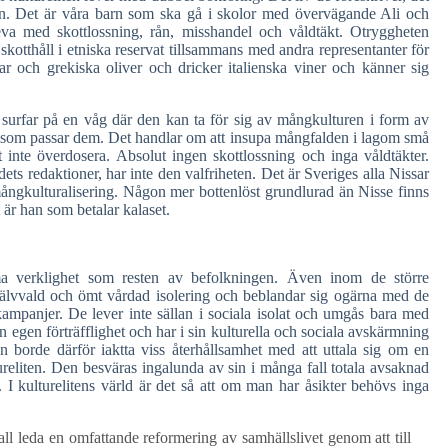
ren. Det är våra barn som ska gå i skolor med övervägande Ali och
a med skottlossning, rån, misshandel och våldtäkt. Otryggheten
 skotthåll i etniska reservat tillsammans med andra representanter för
ar och grekiska oliver och dricker italienska viner och känner sig
en surfar på en våg där den kan ta för sig av mångkulturen i form av
ar som passar dem. Det handlar om att insupa mångfalden i lagom små
inte överdosera. Absolut ingen skottlossning och inga våldtäkter.
ts redaktioner, har inte den valfriheten. Det är Sveriges alla Nissar
ångkulturalisering. Någon mer bottenlöst grundlurad än Nisse finns
 är han som betalar kalaset.
amma verklighet som resten av befolkningen. Även inom de större
 självvald och ömt vårdad isolering och beblandar sig ogärna med de
kampanjer. De lever inte sällan i sociala isolat och umgås bara med
egen förträfflighet och har i sin kulturella och sociala avskärmning
 borde därför iaktta viss återhållsamhet med att uttala sig om en
tureliten. Den besväras ingalunda av sin i många fall totala avsaknad
 I kulturelitens värld är det så att om man har åsikter behövs inga
ll leda en omfattande reformering av samhällslivet genom att till