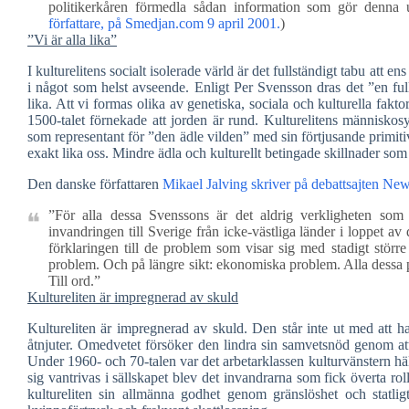
politikerkåren förmedla sådan information som gör denna u
författare, på Smedjan.com 9 april 2001.
)
”Vi är alla lika”
I kulturelitens socialt isolerade värld är det fullständigt tabu att 
i något som helst avseende. Enligt Per Svensson dras det ”en fulls
lika. Att vi formas olika av genetiska, sociala och kulturella fak
1500-talet förnekade att jorden är rund. Kulturelitens människosy
som representant för ”den ädle vilden” med sin förtjusande primiti
exakt lika oss. Mindre ädla och kulturellt betingade skillnader som 
Den danske författaren
Mikael Jalving skriver på debattsajten New
”För alla dessa Svenssons är det aldrig verkligheten som
invandringen till Sverige från icke-västliga länder i loppet a
förklaringen till de problem som visar sig med stadigt större
problem. Och på längre sikt: ekonomiska problem. Alla dessa pr
Till ord.”
Kultureliten är impregnerad av skuld
Kultureliten är impregnerad av skuld. Den står inte ut med att ha
åtnjuter. Omedvetet försöker den lindra sin samvetsnöd genom at
Under 1960- och 70-talen var det arbetarklassen kulturvänstern häll
sig vantrivas i sällskapet blev det invandrarna som fick överta r
kultureliten sin allmänna godhet genom gränslöshet och statlig