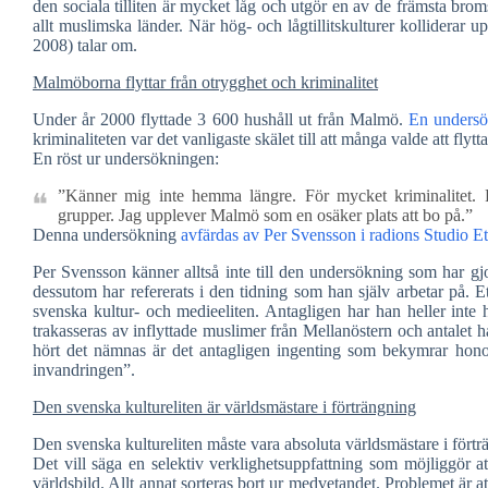
den sociala tilliten är mycket låg och utgör en av de främsta brom
allt muslimska länder. När hög- och lågtillitskulturer kolliderar 
2008) talar om.
Malmöborna flyttar från otrygghet och kriminalitet
Under år 2000 flyttade 3 600 hushåll ut från Malmö.
En undersö
kriminaliteten var det vanligaste skälet till att många valde att fly
En röst ur undersökningen:
”Känner mig inte hemma längre. För mycket kriminalitet. 
grupper. Jag upplever Malmö som en osäker plats att bo på.”
Denna undersökning
avfärdas av Per Svensson i radions Studio Et
Per Svensson känner alltså inte till den undersökning som har g
dessutom har refererats i den tidning som han själv arbetar på. 
svenska kultur- och medieeliten. Antagligen har han heller inte 
trakasseras av inflyttade muslimer från Mellanöstern och antalet
hört det nämnas är det antagligen ingenting som bekymrar hono
invandringen”.
Den svenska kultureliten är världsmästare i förträngning
Den svenska kultureliten måste vara absoluta världsmästare i förtr
Det vill säga en selektiv verklighetsuppfattning som möjliggör att
världsbild. Allt annat sorteras bort ur medvetandet. Problemet är at