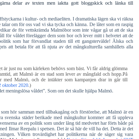
ärna delar av texten men iaktta gott bloggskick och länka till
styckarna i kultur- och mediaeliten. I dramatiska lägen ska vi räkna
 talar om för oss vad vi ska tycka och känna. De låter som en raspig
dikar de för vettskrämda Malmöbor som inte vågar gå ut att de ska
åll för våldet förelägger dem som bor och lever mitt i helvetet att de
litik som har förvandlat staden till ett gangstervälde! Älska och
ris att betala för att få njuta av det mångkulturella samhällets alla
t är just nu som kärleken behövs som bäst. Vi får aldrig glömma
amtid, att Malmö är en stad som lever av mångfald och hopp.På
r med Malmö, och de intäkter som kampanjen drar in går till
2 oktober 2020
.)
vt “det meningslösa våldet”. Som om det skulle hjälpa Malmö.
ad som hör samman med tillbakagång och förstörelse, att Malmö är en
a svenska städer berikade med mångkultur kommer att få uppleva
venserna av en politik som under lång tid medvetet har förts både på
ed Ilmar Reepalu i spetsen. Det är så här de vill ha det. Detta är det
ngen. Vilken trovärdighet har politikerna när de säger sig vara