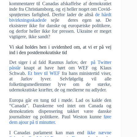
kommentarer til Canadas afskaffelse af demokratiet
inde fra Christiansborg, og ej heller noget om Covid-
sprøjternes farlighed. Derfor lader de altså
de hårdt
bivirkningsskadede
sejle deres egen sø. De
eksisterer ikke for danske og europæiske politikere,
og derfor heller ikke for pressen. Ukraine er meget
vigtigere, ikke sandt?
Vi skal holdes hen i uvidenhed om, at vi er på vej
ind i den postdemokratiske tid
Det siger i al fald Rasmus Jarlov, der
på Twitter
påstår
knapt at have hørt om WEF og Klaus
Schwab.
Et brev til WEF
fra hans ministertid viser,
at Jarlov lyver. Selvfølgelig vil alle
folketingsmedlemmer lyve om de stærke,
udemokratiske kræfter, de og medierne nu adlyder.
Europa går en tung tid i møde. Lad os kalde den
“Canada”. Danskerne ved intet om Canada og
demokratiets dispensering takket være danske
journalister og politikere. Paul Weston kunne
føre
dem ajour på ti minutter.
I Canadas parlament kan man end
ikke nævne