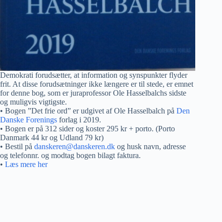
Demokrati forudsætter, at information og synspunkter flyder
frit. At disse forudsætninger ikke længere er til stede, er emnet
for denne bog, som er juraprofessor Ole Hasselbalchs sidste
og muligvis vigtigste.
• Bogen ”Det frie ord” er udgivet af Ole Hasselbalch på
Den
Danske Forenings
forlag i 2019.
• Bogen er på 312 sider og koster 295 kr + porto. (Porto
Danmark 44 kr og Udland 79 kr)
• Bestil på
danskeren@danskeren.dk
og husk navn, adresse
og telefonnr. og modtag bogen bilagt faktura.
•
Læs mere her