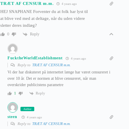
TRÆT AF CENSUR m.m.
4 years ago
HEJ SNAPHANE Forventer du at folk har lyst til
at blive ved med at deltage, når du uden videre
sletter deres indlæg?
Reply
0
FucktheWorldEstablishment
4 years ago
Reply to
TRÆT AF CENSUR m.m.
Vi der har diskuteret på internettet længe har været censureret i
over 10 år. Det er normen at blive censureret, når man
overskrider publicistens parametre
Reply
1
Author
steen
4 years ago
Reply to
TRÆT AF CENSUR m.m.