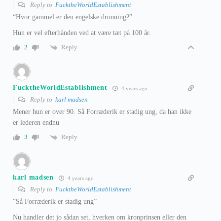
Reply to
FucktheWorldEstablishment
“Hvor gammel er den engelske dronning?”
Hun er vel efterhånden ved at være tæt på 100 år.
Reply
2
FucktheWorldEstablishment
4 years ago
Reply to
karl madsen
Mener hun er over 90. Så Forræderik er stadig ung, da han ikke
er lederen endnu
Reply
3
karl madsen
4 years ago
Reply to
FucktheWorldEstablishment
“Så Forræderik er stadig ung”
Nu handler det jo sådan set, hverken om kronprinsen eller den