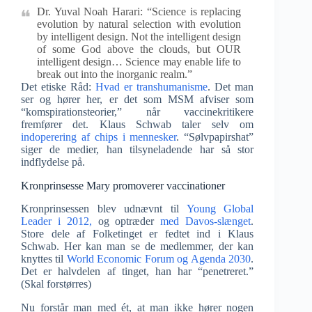
Dr. Yuval Noah Harari: “Science is replacing
evolution by natural selection with evolution
by intelligent design. Not the intelligent design
of some God above the clouds, but OUR
intelligent design… Science may enable life to
break out into the inorganic realm.”
Det etiske Råd:
Hvad er transhumanisme
. Det man
ser og hører her, er det som MSM afviser som
“komspirationsteorier,” når vaccinekritikere
fremfører det. Klaus Schwab taler selv om
indoperering af chips i mennesker
. “Sølvpapirshat”
siger de medier, han tilsyneladende har så stor
indflydelse på.
Kronprinsesse Mary promoverer vaccinationer
Kronprinsessen blev udnævnt til
Young Global
Leader i 2012,
og optræder
med Davos-slænget
.
Store dele af Folketinget er fedtet ind i Klaus
Schwab. Her kan man se de medlemmer, der kan
knyttes til
World Economic Forum og Agenda 2030
.
Det er halvdelen af tinget, han har “penetreret.”
(Skal forstørres)
Nu forstår man med ét, at man ikke hører nogen