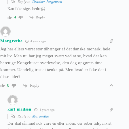
Reply to
Dranker Jørgensen
Kan ikke siges bedre🤗
Reply
4
Margrethe
4 years ago
Jeg har ellers været stor tilhænger af det danske monarki hele
mit liv. Men nu har jeg meget svært ved at se, hvad der kan
berettige Kongehuset overlevelse, den dag opgørets time
kommer. Uendelig trist at tænke på. Men hvad er ikke det i
disse tider?
Reply
8
karl madsen
4 years ago
Reply to
Margrethe
Der skal såmænd nok være én eller anden, der røber tidspunktet