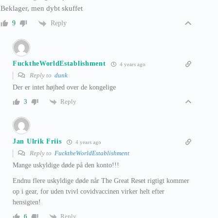
Beklager, men dybt skuffet
Reply
9
FucktheWorldEstablishment
4 years ago
Reply to
dunk
Der er intet højhed over de kongelige
Reply
3
Jan Ulrik Friis
4 years ago
Reply to
FucktheWorldEstablishment
Mange uskyldige døde på den konto!!!
Endnu flere uskyldige døde når The Great Reset rigtigt kommer
op i gear, for uden tvivl covidvaccinen virker helt efter
hensigten!
Reply
6