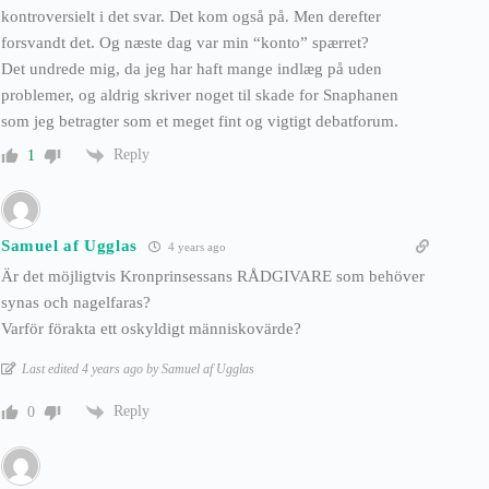
kontroversielt i det svar. Det kom også på. Men derefter
forsvandt det. Og næste dag var min “konto” spærret?
Det undrede mig, da jeg har haft mange indlæg på uden
problemer, og aldrig skriver noget til skade for Snaphanen
som jeg betragter som et meget fint og vigtigt debatforum.
Reply
1
Samuel af Ugglas
4 years ago
Är det möjligtvis Kronprinsessans RÅDGIVARE som behöver
synas och nagelfaras?
Varför förakta ett oskyldigt människovärde?
Last edited 4 years ago by Samuel af Ugglas
Reply
0