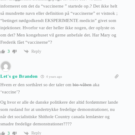
informeret om det da “vaccinerne ” startede op.? Det ikke helt
så mundrette navn eller definition på “vaccinerne” er vistnok ;
“betinget nødgodkendt EKSPERIMENTE medicin” givet som
injektioner. Hvorfor var der heller ikke nogen, der oplyste os
om det? Men kongehuset vil gerne anbefale det. Har Mary og
Frederik fået “vaccinerne”?
Reply
3
Let's go Brandon
4 years ago
Hvem er den sorthåret so der taler om
bio-våben
aka
‘vaccine’?
Og hvor er alle de danske politikere der altid fordømmer lande
som rusland for at undertrykke fredelige demonstrationer, nu
når det socialistiske Shithole Country canada lemlæster og
smadre fredelige demonstrationer????
Reply
3