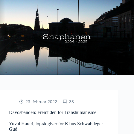
Fortsæt
til
indhold
23. februar 2022
33
Davosbanden: Fremtiden for Transhumanisme
Yuval Harari, toprådgiver for Klaus Schwab leger
Gud