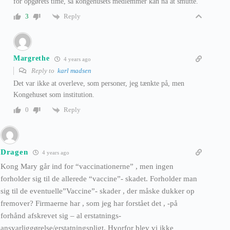
for opgørets time, så kongehusets medlemmer kan nå at smutte.
Reply
3
Margrethe
4 years ago
Reply to
karl madsen
Det var ikke at overleve, som personer, jeg tænkte på, men
Kongehuset som institution.
Reply
0
Dragen
4 years ago
Kong Mary går ind for “vaccinationerne” , men ingen
forholder sig til de allerede “vaccine”- skadet. Forholder man
sig til de eventuelle”Vaccine”- skader , der måske dukker op
fremover? Firmaerne har , som jeg har forstået det , -på
forhånd afskrevet sig – al erstatnings-
ansvarliggørelse/erstatningspligt. Hvorfor blev vi ikke