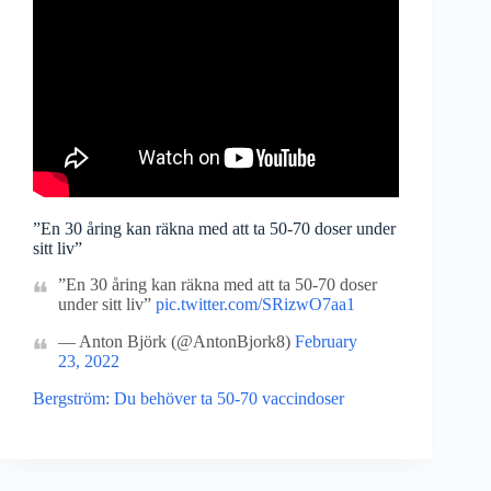
”En 30 åring kan räkna med att ta 50-70 doser under
sitt liv”
”En 30 åring kan räkna med att ta 50-70 doser
under sitt liv”
pic.twitter.com/SRizwO7aa1
— Anton Björk (@AntonBjork8)
February
23, 2022
Bergström: Du behöver ta 50-70 vaccindoser