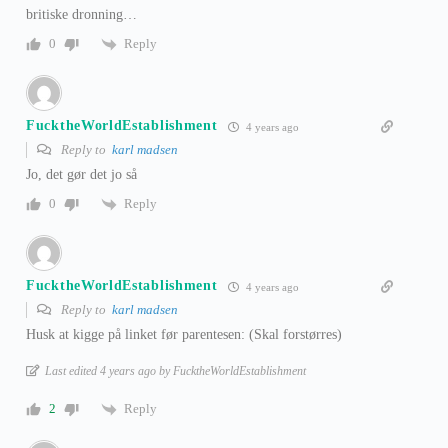
britiske dronning…
Reply
0
FucktheWorldEstablishment
4 years ago
Reply to
karl madsen
Jo, det gør det jo så
Reply
0
FucktheWorldEstablishment
4 years ago
Reply to
karl madsen
Husk at kigge på linket før parentesen: (Skal forstørres)
Last edited 4 years ago by FucktheWorldEstablishment
Reply
2