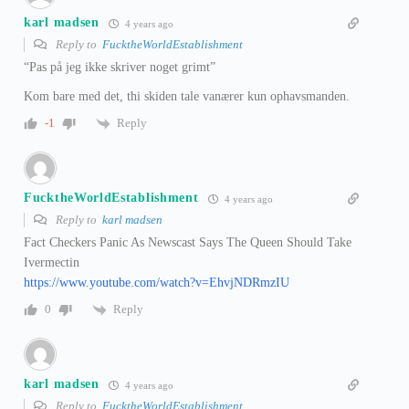
karl madsen
4 years ago
Reply to
FucktheWorldEstablishment
“Pas på jeg ikke skriver noget grimt”
Kom bare med det, thi skiden tale vanærer kun ophavsmanden.
Reply
-1
FucktheWorldEstablishment
4 years ago
Reply to
karl madsen
Fact Checkers Panic As Newscast Says The Queen Should Take
Ivermectin
https://www.youtube.com/watch?v=EhvjNDRmzIU
Reply
0
karl madsen
4 years ago
Reply to
FucktheWorldEstablishment