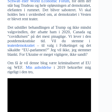
Schwab eller World Economic Forum
, for dem der
står bag Trudeau og hele opløsningen af demokratiet,
elefanten i rummet. Det bliver saboteret. Vi skal
holdes hen i uvidenhed om, at demokratiet i Vesten
er blevet rent teater.
Det udstiller behandlingen af Trump og ikke mindst
valgsvindlen, der afsatte ham i 2020, Canada og
“covidkrisen” på det mest pinagtige. Vi lever i den
postdemokratiske tid. Vil du stemme i
teaterdemokratiet
– til valg i Folketinget og det
såkaldte “EU-parlament?” Jeg vil ikke, jeg stemmer
blankt. For Ukraine er meget vigtigere, ikke sandt?
Om få år vil denne blog være kriminaliseret af EU
og WEF.
Min anholdelse
i 2019 bekræfter mig
rigeligt i den tro,