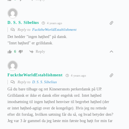
D. S. S. Sibelius
4 years ago
Reply to
FucktheWorldEstablishment
Det hedder “ingen højhed” på dansk.
“Intet højhed” er grilldansk.
Reply
6
FucktheWorldEstablishment
4 years ago
Reply to
D. S. S. Sibelius
Gå du bare tilbage og ret Kinesersnots perkerdansk på UP.
Grilldansk er ikke et dansk eller engelsk ord. Intet højhed
imodsætning til ingen højhed henviser til begrebet højhed (der
er intet højhed-agtigt over de kongelige). Hvis jeg nu rettede
efter dit forslag, hvilken sætning får du så, og hvad betyder den?
Jeg var 3 år gammel da jeg læste min første bog højt for min far