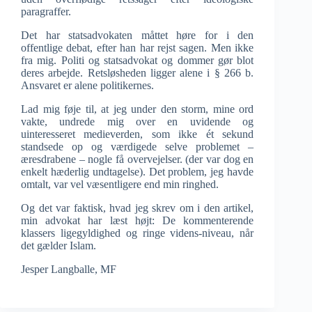
paragraffer.
Det har statsadvokaten måttet høre for i den
offentlige debat, efter han har rejst sagen. Men ikke
fra mig. Politi og statsadvokat og dommer gør blot
deres arbejde. Retsløsheden ligger alene i § 266 b.
Ansvaret er alene politikernes.
Lad mig føje til, at jeg under den storm, mine ord
vakte, undrede mig over en uvidende og
uinteresseret medieverden, som ikke ét sekund
standsede op og værdigede selve problemet –
æresdrabene – nogle få overvejelser. (der var dog en
enkelt hæderlig undtagelse). Det problem, jeg havde
omtalt, var vel væsentligere end min ringhed.
Og det var faktisk, hvad jeg skrev om i den artikel,
min advokat har læst højt: De kommenterende
klassers ligegyldighed og ringe videns-niveau, når
det gælder Islam.
Jesper Langballe, MF