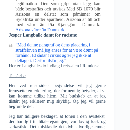
legitimation. Den som grips utan legg kan
både bestraffas och utvisas.Med SB 1070 blir
Arizona en delstat som påminner om
Sydafrika under apartheid. Arizona är till och
med värre än Pia Kjærsgårds Danmark.
Arizona värre än Danmark
Jesper Langballe dømt for racisme
“Med denne paragraf og dens placering i
straffeloven må jeg anses for at være dømt på
forhånd. Et sådant cirkus agter jeg ikke at
deltage i. Derfor tilstår jeg.”
Her er Langballes to indlæg i retssalen i Randers:
Tilståelse
Her ved retsmødets begyndelse vil jeg gerne
fremsætte en erklæring, der formentlig betyder, at vi
kan komme tidligt hjem. Mit budskab er, at jeg
tilstår; jeg erklærer mig skyldig. Og jeg vil gerne
begrunde det:
Jeg har tidligere beklaget, at tonen i den avistekst,
der har ført til tiltalerejsningen, var lovlig kæk og
sarkastisk. Det misklædte det dybt alvorlige emne,