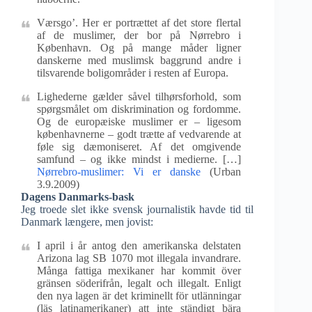
Værsgo’. Her er portrættet af det store flertal
af de muslimer, der bor på Nørrebro i
København. Og på mange måder ligner
danskerne med muslimsk baggrund andre i
tilsvarende boligområder i resten af Europa.
Lighederne gælder såvel tilhørsforhold, som
spørgsmålet om diskrimination og fordomme.
Og de europæiske muslimer er – ligesom
københavnerne – godt trætte af vedvarende at
føle sig dæmoniseret. Af det omgivende
samfund – og ikke mindst i medierne. […]
Nørrebro-muslimer: Vi er danske
(Urban
3.9.2009)
Dagens Danmarks-bask
Jeg troede slet ikke svensk journalistik havde tid til
Danmark længere, men jovist:
I april i år antog den amerikanska delstaten
Arizona lag SB 1070 mot illegala invandrare.
Många fattiga mexikaner har kommit över
gränsen söderifrån, legalt och illegalt. Enligt
den nya lagen är det kriminellt för utlänningar
(läs latinamerikaner) att inte ständigt bära