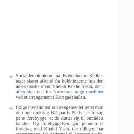
Socialdemokraterne på Københavns Rådhus
tager skarpt afstand fra holdningerne hos den
amerikanske imam Sheikh Khalid Yasin,
der i
aften skal tale for Nørrebros unge muslimer
ved et arrangement i Korsgadehallen.
Ifølge invitationen er arrangementet rettet mod
de unge omkring Blågaards Plads i et forsøg
på at forebygge, at de slutter sig til områdets
bander. Og forebyggelsen går gennem et
foredrag med Khalid Yasin, der tidligere har