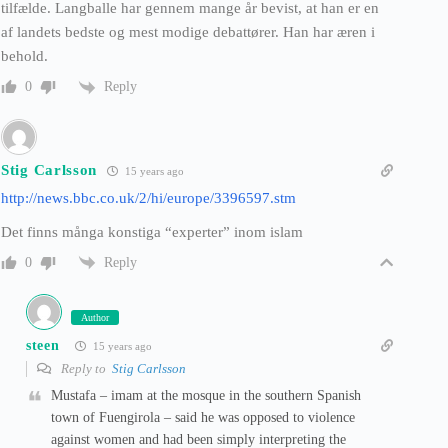
tilfælde. Langballe har gennem mange år bevist, at han er en
af landets bedste og mest modige debattører. Han har æren i
behold.
Reply
0
Stig Carlsson
15 years ago
http://news.bbc.co.uk/2/hi/europe/3396597.stm
Det finns många konstiga “experter” inom islam
Reply
0
Author
steen
15 years ago
Reply to
Stig Carlsson
Mustafa – imam at the mosque in the southern Spanish
town of Fuengirola – said he was opposed to violence
against women and had been simply interpreting the