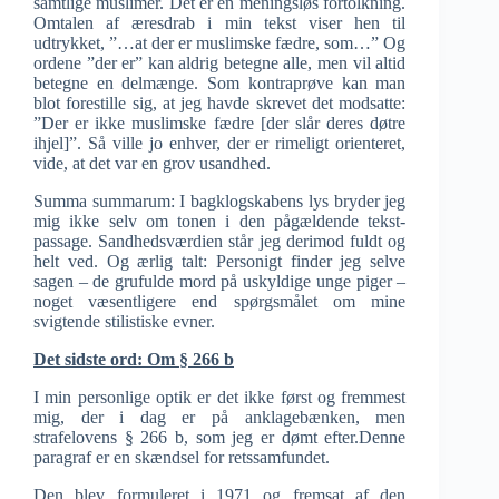
samtlige muslimer. Det er en meningsløs fortolkning.
Omtalen af æresdrab i min tekst viser hen til
udtrykket, ”…at der er muslimske fædre, som…” Og
ordene ”der er” kan aldrig betegne alle, men vil altid
betegne en delmænge. Som kontraprøve kan man
blot forestille sig, at jeg havde skrevet det modsatte:
”Der er ikke muslimske fædre [der slår deres døtre
ihjel]”. Så ville jo enhver, der er rimeligt orienteret,
vide, at det var en grov usandhed.
Summa summarum: I bagklogskabens lys bryder jeg
mig ikke selv om tonen i den pågældende tekst-
passage. Sandhedsværdien står jeg derimod fuldt og
helt ved. Og ærlig talt: Personigt finder jeg selve
sagen – de grufulde mord på uskyldige unge piger –
noget væsentligere end spørgsmålet om mine
svigtende stilistiske evner.
Det sidste ord: Om § 266 b
I min personlige optik er det ikke først og fremmest
mig, der i dag er på anklagebænken, men
strafelovens § 266 b, som jeg er dømt efter.Denne
paragraf er en skændsel for retssamfundet.
Den blev formuleret i 1971 og fremsat af den