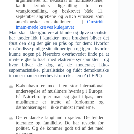
argumenteret for dødsstraf til homoseksuelle,
kaldt kvinders ligestilling for en
vrangforestilling, og beskrevet både 11.
september-angrebene og AIDS-virussen som
amerikanske konspirationer. […]
Omstridt
imam-møde kræves kulegravet
Man skal ikke ignorere at blinde og døve socialister
her træder lidt i karakter, men brugbart bliver det
først den dag der går en prås op for dem: Hvorfor
opstår disse pinlige situationer igen og igen – hvorfor
kunne nogen på Nørrebro overhovedet finde på at
invitere ghetto trash med ekstreme synspunkter – og
hvor bliver de dog af, de moderate, ikke-
supremacistiske, pluralistiske og fuldt demokratiske
imamer man er overbevist om eksisterer? (LFPC)
København er med i en stor international
undersøgelse af muslimers hverdag i Europa.
På Nørrebro føler man sig godt tilpas, men
muslimerne er trætte af fordomme og
dæmoniseringer – ikke mindst i medierne.
De er danske langt ind i sjælen. De hylder
tolerance og familieliv. De har respekt for
politiet. Og de kommer godt ud af det med
naboerne.