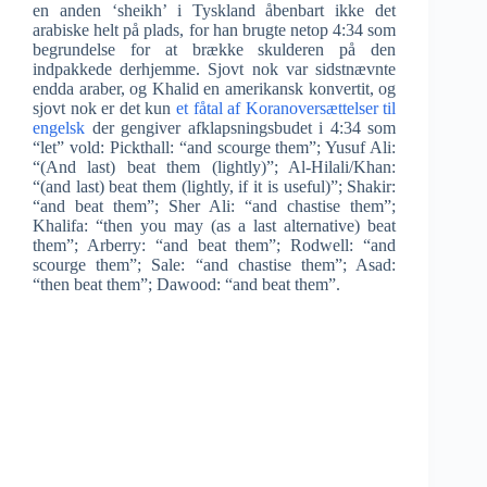
en anden ‘sheikh’ i Tyskland åbenbart ikke det
arabiske helt på plads, for han brugte netop 4:34 som
begrundelse for at brække skulderen på den
indpakkede derhjemme. Sjovt nok var sidstnævnte
endda araber, og Khalid en amerikansk konvertit, og
sjovt nok er det kun
et fåtal af Koranoversættelser til
engelsk
der gengiver afklapsningsbudet i 4:34 som
“let” vold: Pickthall: “and scourge them”; Yusuf Ali:
“(And last) beat them (lightly)”; Al-Hilali/Khan:
“(and last) beat them (lightly, if it is useful)”; Shakir:
“and beat them”; Sher Ali: “and chastise them”;
Khalifa: “then you may (as a last alternative) beat
them”; Arberry: “and beat them”; Rodwell: “and
scourge them”; Sale: “and chastise them”; Asad:
“then beat them”; Dawood: “and beat them”.