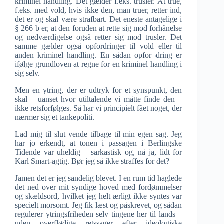
kriminel handling. Det gælder f.eks. trusler. At true,
f.eks. med vold, hvis ikke den, man truer, retter ind,
det er og skal være strafbart. Det eneste antagelige i
§ 266 b er, at den foruden at rette sig mod forhånelse
og nedværdigelse også retter sig mod trusler. Det
samme gælder også opfordringer til vold eller til
anden kriminel handling. En sådan opfor¬dring er
ifølge grundloven at regne for en kriminel handling i
sig selv.
Men en ytring, der er udtryk for et synspunkt, den
skal – uanset hvor utiltalende vi måtte finde den –
ikke retsforfølges. Så har vi principielt fået noget, der
nærmer sig et tankepoliti.
Lad mig til slut vende tilbage til min egen sag. Jeg
har jo erkendt, at tonen i passagen i Berlingske
Tidende var uheldig – sarkastisk og, nå ja, lidt for
Karl Smart-agtig. Bør jeg så ikke straffes for det?
Jamen det er jeg sandelig blevet. I en rum tid haglede
det ned over mit syndige hoved med fordømmelser
og skældsord, hvilket jeg helt ærligt ikke syntes var
specielt morsomt. Jeg fik læst og påskrevet, og sådan
regulerer ytringsfriheden selv tingene her til lands –
uden overflødige retssager efter ideologiske