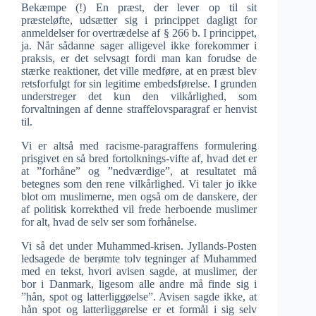
Bekæmpe (!) En præst, der lever op til sit
præsteløfte, udsætter sig i princippet dagligt for
anmeldelser for overtrædelse af § 266 b. I princippet,
ja. Når sådanne sager alligevel ikke forekommer i
praksis, er det selvsagt fordi man kan forudse de
stærke reaktioner, det ville medføre, at en præst blev
retsforfulgt for sin legitime embedsførelse. I grunden
understreger det kun den vilkårlighed, som
forvaltningen af denne straffelovsparagraf er henvist
til.
Vi er altså med racisme-paragraffens formulering
prisgivet en så bred fortolknings-vifte af, hvad det er
at ”forhåne” og ”nedværdige”, at resultatet må
betegnes som den rene vilkårlighed. Vi taler jo ikke
blot om muslimerne, men også om de danskere, der
af politisk korrekthed vil frede herboende muslimer
for alt, hvad de selv ser som forhånelse.
Vi så det under Muhammed-krisen. Jyllands-Posten
ledsagede de berømte tolv tegninger af Muhammed
med en tekst, hvori avisen sagde, at muslimer, der
bor i Danmark, ligesom alle andre må finde sig i
”hån, spot og latterliggøelse”. Avisen sagde ikke, at
hån spot og latterliggørelse er et formål i sig selv