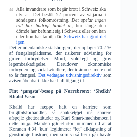
Alla invandrare som begår brott i Schweiz ska
utvisas. Det beslöt 52 procent av väljarna i
söndagens folkomröstning.
Det spelar ingen
roll hur lindrigt brottet ä
r, hur länge den
dömde har befunnit sig i Schweiz eller om han
eller hon har familj där.
Schweiz har gjort det
igen
Det er udenlandske statsborgere, der optager 70.2 %
af fængslespladserne, der risikerer udvisning for
grove forbrydelser. Mord, voldtægt og grov
legembeskadigelse. Derudover økonomiske
forbrydere og socialsvindlere, der idømmes mere end
to år fængsel.
Det vedtagne udvisningsdirektiv
som
avisen åbenbart ikke har haft tilgang til.
Fint ‘gangsta’-besøg på Nørrebronx: ‘Sheikh’
Khalid Yasin
Khalid har næppe haft en karriere som
brugtbilsforhandler, så snakketøjet må snarere
afspejle ghettoattituder og Karl Smart-machismoen i
dette miljø. Manden gør et stort nummer ud af at
Koranen 4:34 ‘kun’ legitimerer “let” afklapsning af
genstridige hustruer, men som vi så her i går havde