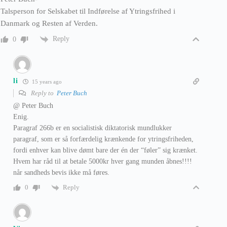
Talsperson for Selskabet til Indførelse af Ytringsfrihed i
Danmark og Resten af Verden.
Reply
0
li
15 years ago
Reply to
Peter Buch
@ Peter Buch
Enig.
Paragraf 266b er en socialistisk diktatorisk mundlukker
paragraf, som er så forfærdelig krænkende for ytringsfriheden,
fordi enhver kan blive dømt bare der én der “føler” sig krænket.
Hvem har råd til at betale 5000kr hver gang munden åbnes!!!!
når sandheds bevis ikke må føres.
Reply
0