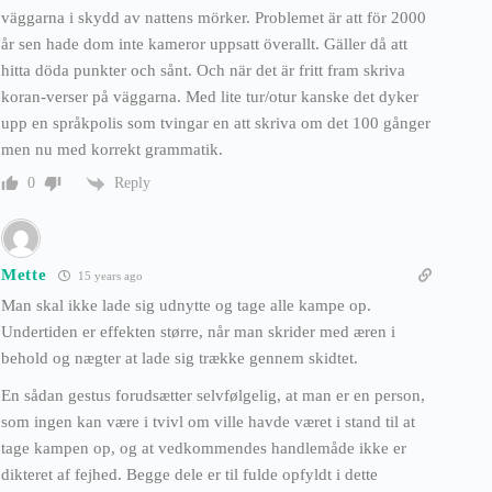
väggarna i skydd av nattens mörker. Problemet är att för 2000
år sen hade dom inte kameror uppsatt överallt. Gäller då att
hitta döda punkter och sånt. Och när det är fritt fram skriva
koran-verser på väggarna. Med lite tur/otur kanske det dyker
upp en språkpolis som tvingar en att skriva om det 100 gånger
men nu med korrekt grammatik.
Reply
0
Mette
15 years ago
Man skal ikke lade sig udnytte og tage alle kampe op.
Undertiden er effekten større, når man skrider med æren i
behold og nægter at lade sig trække gennem skidtet.
En sådan gestus forudsætter selvfølgelig, at man er en person,
som ingen kan være i tvivl om ville havde været i stand til at
tage kampen op, og at vedkommendes handlemåde ikke er
dikteret af fejhed. Begge dele er til fulde opfyldt i dette