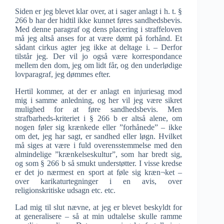
Siden er jeg blevet klar over, at i sager anlagt i h. t. §
266 b har der hidtil ikke kunnet føres sandhedsbevis.
Med denne paragraf og dens placering i straffeloven
må jeg altså anses for at være dømt på forhånd. Et
sådant cirkus agter jeg ikke at deltage i. – Derfor
tilstår jeg. Der vil jo også være korrespondance
mellem den dom, jeg om lidt får, og den underlødige
lovparagraf, jeg dømmes efter.
Hertil kommer, at der er anlagt en injuriesag mod
mig i samme anledning, og her vil jeg være sikret
mulighed for at føre sandhedsbevis. Men
strafbarheds-kriteriet i § 266 b er altså alene, om
nogen føler sig krænkede eller ”forhånede” – ikke
om det, jeg har sagt, er sandhed eller løgn. Hvilket
må siges at være i fuld overensstemmelse med den
almindelige ”krænkelseskultur”, som har bredt sig,
og som § 266 b så smukt understøtter. I visse kredse
er det jo nærmest en sport at føle sig kræn¬ket –
over karikaturtegninger i en avis, over
religionskritiske udsagn etc. etc.
Lad mig til slut nævne, at jeg er blevet beskyldt for
at generalisere – så at min udtalelse skulle ramme