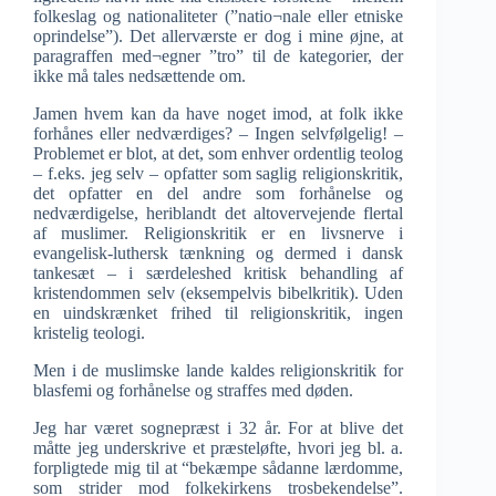
folkeslag og nationaliteter (”natio¬nale eller etniske
oprindelse”). Det allerværste er dog i mine øjne, at
paragraffen med¬egner ”tro” til de kategorier, der
ikke må tales nedsættende om.
Jamen hvem kan da have noget imod, at folk ikke
forhånes eller nedværdiges? – Ingen selvfølgelig! –
Problemet er blot, at det, som enhver ordentlig teolog
– f.eks. jeg selv – opfatter som saglig religionskritik,
det opfatter en del andre som forhånelse og
nedværdigelse, heriblandt det altovervejende flertal
af muslimer. Religionskritik er en livsnerve i
evangelisk-luthersk tænkning og dermed i dansk
tankesæt – i særdeleshed kritisk behandling af
kristendommen selv (eksempelvis bibelkritik). Uden
en uindskrænket frihed til religionskritik, ingen
kristelig teologi.
Men i de muslimske lande kaldes religionskritik for
blasfemi og forhånelse og straffes med døden.
Jeg har været sognepræst i 32 år. For at blive det
måtte jeg underskrive et præsteløfte, hvori jeg bl. a.
forpligtede mig til at “bekæmpe sådanne lærdomme,
som strider mod folkekirkens trosbekendelse”.