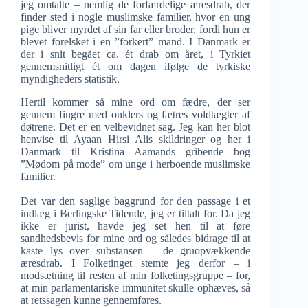
jeg omtalte – nemlig de forfærdelige æresdrab, der
finder sted i nogle muslimske familier, hvor en ung
pige bliver myrdet af sin far eller broder, fordi hun er
blevet forelsket i en ”forkert” mand. I Danmark er
der i snit begået ca. ét drab om året, i Tyrkiet
gennemsnitligt ét om dagen ifølge de tyrkiske
myndigheders statistik.
Hertil kommer så mine ord om fædre, der ser
gennem fingre med onklers og fætres voldtægter af
døtrene. Det er en velbevidnet sag. Jeg kan her blot
henvise til Ayaan Hirsi Alis skildringer og her i
Danmark til Kristina Aamands gribende bog
”Mødom på mode” om unge i herboende muslimske
familier.
Det var den saglige baggrund for den passage i et
indlæg i Berlingske Tidende, jeg er tiltalt for. Da jeg
ikke er jurist, havde jeg set hen til at føre
sandhedsbevis for mine ord og således bidrage til at
kaste lys over substansen – de gruopvækkende
æresdrab. I Folketinget stemte jeg derfor – i
modsætning til resten af min folketingsgruppe – for,
at min parlamentariske immunitet skulle ophæves, så
at retssagen kunne gennemføres.