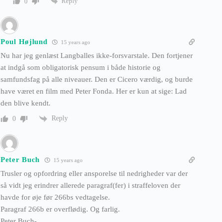
Reply
0
Poul Højlund
15 years ago
Nu har jeg genlæst Langballes ikke-forsvarstale. Den fortjener
at indgå som obligatorisk pensum i både historie og
samfundsfag på alle niveauer. Den er Cicero værdig, og burde
have været en film med Peter Fonda. Her er kun at sige: Lad
den blive kendt.
Reply
0
Peter Buch
15 years ago
Trusler og opfordring eller ansporelse til nedrigheder var der
så vidt jeg erindrer allerede paragraf(fer) i straffeloven der
havde for øje før 266bs vedtagelse.
Paragraf 266b er overflødig. Og farlig.
Peter Buch-