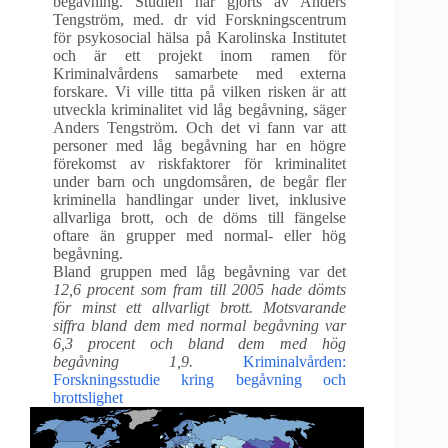
begåvning. Studien har gjorts av Anders
Tengström, med. dr vid Forskningscentrum
för psykosocial hälsa på Karolinska Institutet
och är ett projekt inom ramen för
Kriminalvårdens samarbete med externa
forskare. Vi ville titta på vilken risken är att
utveckla kriminalitet vid låg begåvning, säger
Anders Tengström. Och det vi fann var att
personer med låg begåvning har en högre
förekomst av riskfaktorer för kriminalitet
under barn och ungdomsåren, de begår fler
kriminella handlingar under livet, inklusive
allvarliga brott, och de döms till fängelse
oftare än grupper med normal- eller hög
begåvning.
Bland gruppen med låg begåvning var det
12,6 procent som fram till 2005 hade dömts
för minst ett allvarligt brott. Motsvarande
siffra bland dem med normal begåvning var
6,3 procent och bland dem med hög
begåvning 1,9.
Kriminalvården:
Forskningsstudie kring begåvning och
brottslighet