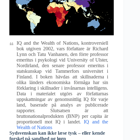
IQ and the Wealth of Nations, kontroversiell
bok utgiven 2002, vars författare är Richard
Lynn och Tatu Vanhanen, den förre professor
emeritus i psykologi vid University of Ulster,
Nordirland, den senare professor emeritus i
statskunskap vid Tammerfors universitet i
Finland. I boken hävdas att skillnaderna i
olika länders ekonomiska förmåga har sin
förklaring i skillnader i invånarnas intelligens.
Data i materialet utgörs av författarnas
uppskattningar av genomsnittlig IQ för varje
land, baserade på analys av publicerade
rapporter. Slutsatsen är att
bruttonationalprodukten (BNP) per capita är
proportionell mot IQ i landet
. IQ and the
Wealth of Nations
Sydsvenskan kan ikke læse tysk – eller kende
forskel på sandhed og løgn