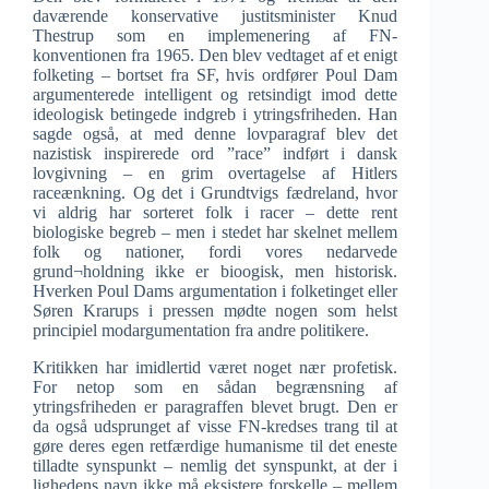
daværende konservative justitsminister Knud
Thestrup som en implemenering af FN-
konventionen fra 1965. Den blev vedtaget af et enigt
folketing – bortset fra SF, hvis ordfører Poul Dam
argumenterede intelligent og retsindigt imod dette
ideologisk betingede indgreb i ytringsfriheden. Han
sagde også, at med denne lovparagraf blev det
nazistisk inspirerede ord ”race” indført i dansk
lovgivning – en grim overtagelse af Hitlers
raceænkning. Og det i Grundtvigs fædreland, hvor
vi aldrig har sorteret folk i racer – dette rent
biologiske begreb – men i stedet har skelnet mellem
folk og nationer, fordi vores nedarvede
grund¬holdning ikke er bioogisk, men historisk.
Hverken Poul Dams argumentation i folketinget eller
Søren Krarups i pressen mødte nogen som helst
principiel modargumentation fra andre politikere.
Kritikken har imidlertid været noget nær profetisk.
For netop som en sådan begrænsning af
ytringsfriheden er paragraffen blevet brugt. Den er
da også udsprunget af visse FN-kredses trang til at
gøre deres egen retfærdige humanisme til det eneste
tilladte synspunkt – nemlig det synspunkt, at der i
lighedens navn ikke må eksistere forskelle – mellem