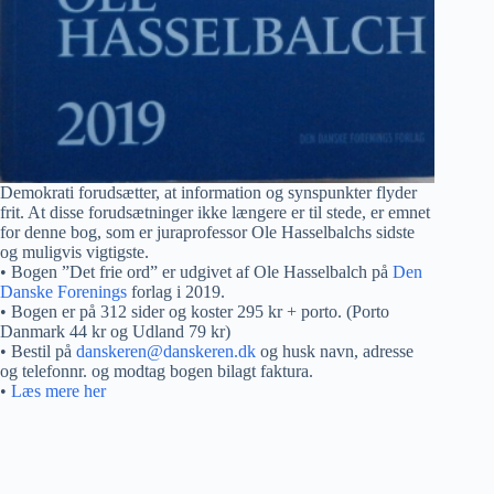
Demokrati forudsætter, at information og synspunkter flyder
frit. At disse forudsætninger ikke længere er til stede, er emnet
for denne bog, som er juraprofessor Ole Hasselbalchs sidste
og muligvis vigtigste.
• Bogen ”Det frie ord” er udgivet af Ole Hasselbalch på
Den
Danske Forenings
forlag i 2019.
• Bogen er på 312 sider og koster 295 kr + porto. (Porto
Danmark 44 kr og Udland 79 kr)
• Bestil på
danskeren@danskeren.dk
og husk navn, adresse
og telefonnr. og modtag bogen bilagt faktura.
•
Læs mere her