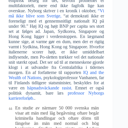
empirisk belæg for det, selvom problemet er
multifaktorielt, mere end ikke fagfolk lige kan
overskue. Nyborg skriver i en kronik i oktober,
“Vi
må ikke blive som Sverige,
“at demokrati ikke er
foreneligt med et gennemsnitligt nationalt IQ på
under 90.” Høj IQ og højt BNP per capita ses stort
set at følges ad. Japan, Sydkorea, Singapore og
Hong Kong ligger i verdenstoppen. En lægmand
kunne sige, at varme gør en dum, men der er rigtig
varmt i Sydkina, Hong Kong og Singapore. Hvorfor
italienerne scorer højt, er ikke umiddelbart
indlysende, men Po-sletten trækker vel det nationale
snit stærkt opad. Det ser ud til at menneskene gjorde
klogt i at udvandre fra Centralafrika i tidernes
morgen. En af forfatterne til rapporten
IQ and the
Wealth of Nations,
psykologiprofessor Vanhanen, far
til Finlands tidligere statsminister, beskyldes for at
være en
häpnadsväckande rasist.
Emnet er også
politisk dynamit, bare læs
professor Nyborgs
karriereforløb.
.
En studie av närmare 50 000 svenska män
visar att män med låg begåvning oftare begår
kriminella handlingar och oftare döms till
fängelse än män med normal och hög