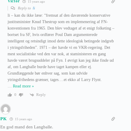
Victor
15 years ago
Reply to
li
li – kan du ikke læse: “fremsat af den daværende konservative
justitsminister Knud Thestrup som en implemenering af FN-
konventionen fra 1965. Den blev vedtaget af et enigt folketing –
bortset fra SF, hvis ordfører Poul Dam argumenterede
intelligent og retsindigt imod dette ideologisk betingede indgreb
i ytringsfriheden”. 1971 – der havde vi en VKR-regering. Det
mest socialistiske ved den var nok, at staministeren en gang
havde været brugsuddeler på Fyn. I øvrigt kan jeg ikke finde ud
af, om Langballe burde have taget kampen eller ej.
Grundlæggende bør enhver sag, som kan udvide
ytringsfrihedens grænser, tages….et ekko af Larry Flynt.
…
Read more »
Reply
0
PK
15 years ago
En god mand den Langballe.