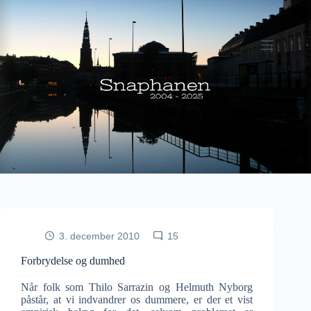
Fortsæt
til
indhold
3. december 2010
15
Forbrydelse og dumhed
Når folk som Thilo Sarrazin og Helmuth Nyborg
påstår, at vi indvandrer os dummere, er der et vist