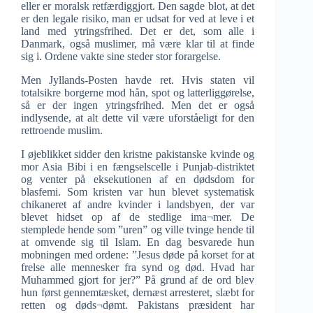
eller er moralsk retfærdiggjort. Den sagde blot, at det
er den legale risiko, man er udsat for ved at leve i et
land med ytringsfrihed. Det er det, som alle i
Danmark, også muslimer, må være klar til at finde
sig i. Ordene vakte sine steder stor forargelse.
Men Jyllands-Posten havde ret. Hvis staten vil
totalsikre borgerne mod hån, spot og latterliggørelse,
så er der ingen ytringsfrihed. Men det er også
indlysende, at alt dette vil være uforståeligt for den
rettroende muslim.
I øjeblikket sidder den kristne pakistanske kvinde og
mor Asia Bibi i en fængselscelle i Punjab-distriktet
og venter på eksekutionen af en dødsdom for
blasfemi. Som kristen var hun blevet systematisk
chikaneret af andre kvinder i landsbyen, der var
blevet hidset op af de stedlige ima¬mer. De
stemplede hende som ”uren” og ville tvinge hende til
at omvende sig til Islam. En dag besvarede hun
mobningen med ordene: ”Jesus døde på korset for at
frelse alle mennesker fra synd og død. Hvad har
Muhammed gjort for jer?” På grund af de ord blev
hun først gennemtæsket, dernæst arresteret, slæbt for
retten og døds¬dømt. Pakistans præsident har