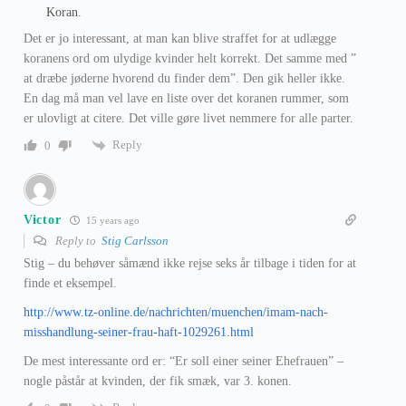
Koran.
Det er jo interessant, at man kan blive straffet for at udlægge
koranens ord om ulydige kvinder helt korrekt. Det samme med ”
at dræbe jøderne hvorend du finder dem”. Den gik heller ikke.
En dag må man vel lave en liste over det koranen rummer, som
er ulovligt at citere. Det ville gøre livet nemmere for alle parter.
Reply
0
Victor
15 years ago
Reply to
Stig Carlsson
Stig – du behøver såmænd ikke rejse seks år tilbage i tiden for at
finde et eksempel.
http://www.tz-online.de/nachrichten/muenchen/imam-nach-
misshandlung-seiner-frau-haft-1029261.html
De mest interessante ord er: “Er soll einer seiner Ehefrauen” –
nogle påstår at kvinden, der fik smæk, var 3. konen.