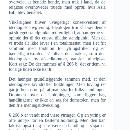
overvejet at benåde hende, men trak i land, da de
reigiøse overhoveder truede med oprør, hvis Asia
Bibi blev benådet.
Vilkårlighed bliver uvægerligt konsekvensen af
ideologisk lovgivning. Ideologen tror så brændende
på sit eget standpunkts retfærdighed, at han gerne vil
ophøje det til det eneste tilladte standpunkt. Men da
vi trods alt ikke lever i en totalitærstat, men i et frit
samfund med tradition for ytringsfrihed og en
hæderlig retsorden, så bliver den praksis, som den
ideologiske lov afstedkommer, ganske principløs.
Kort sagt: De der rammes af § 266 b, det er dem, vi
for lige tiden ikke ka’ li’.
Det hænger grundlæggende sammen med, at den
ideologiske lov straffer holdninger. Men lov og ret
går jo hos os ud på, at man straffer folks handlinger.
Dommen over de holdninger, som ligger bag
handlingerne, er ikke en sag for domstolen, men for
den frie meningsudveksling.
§ 266 b er vendt mod visse ytringer. Og en ytring er
ofte udtryk for en bestemt holdning. Men den kan
faktisk også i sig selv være en handling – sågar en